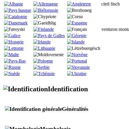
citril finch
venturon mont
Identification
Généralités
Morphologie