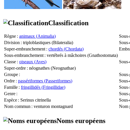
Classification
Règne
:
animaux (
Animalia
)
Sous-
Division
: triploblastiques (
Bilateralia
)
Sous-
Super-embranchement
:
chordés (
Chordata
)
Embr
Sous-embranchement
: vertébrés à mâchoires (
Gnathostomata
)
Classe
:
oiseaux (
Aves
)
Sous-
Super-ordre
: néognathes (
Neognathae
)
Groupe
:
Sous-
Ordre
:
passériformes (
Passeriformes
)
Sous-
Famille
:
fringillidés (
Fringillidae
)
Sous-
Genre
:
Sous-
Espèce
:
Serinus citrinella
Sous-
Nom commun
: venturon montagnard
Nom p
Noms européens