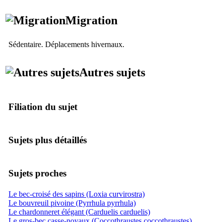
Migration
Sédentaire. Déplacements hivernaux.
Autres sujets
Filiation du sujet
Sujets plus détaillés
Sujets proches
Le bec-croisé des sapins (Loxia curvirostra)
Le bouvreuil pivoine (Pyrrhula pyrrhula)
Le chardonneret élégant (Carduelis carduelis)
Le gros-bec casse-noyaux (Coccothraustes coccothraustes)