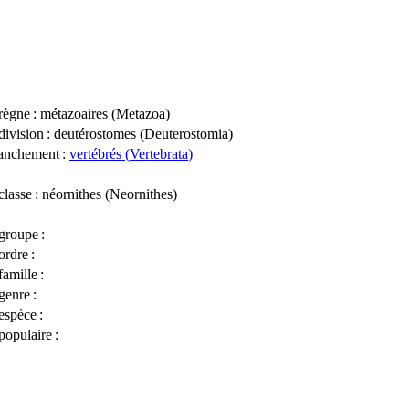
règne
: métazoaires (
Metazoa
)
division
: deutérostomes (
Deuterostomia
)
anchement
:
vertébrés (
Vertebrata
)
classe
: néornithes (
Neornithes
)
groupe
:
ordre
:
famille
:
genre
:
espèce
:
opulaire
: