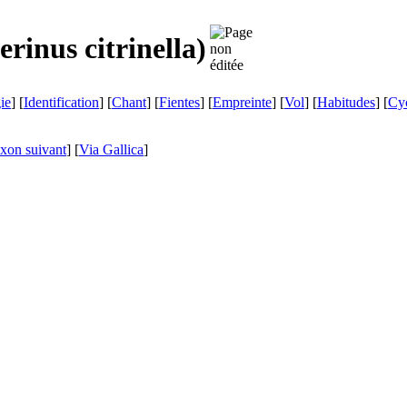
erinus citrinella
)
ie
] [
Identification
] [
Chant
] [
Fientes
] [
Empreinte
] [
Vol
] [
Habitudes
] [
Cyc
xon suivant
]
[
Via Gallica
]