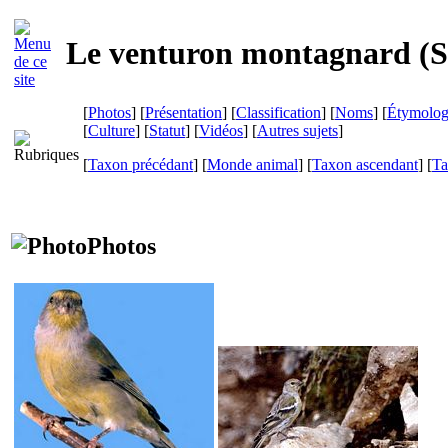
Le venturon montagnard (
S
[
Photos
] [
Présentation
] [
Classification
] [
Noms
] [
Étymolog
[
Culture
] [
Statut
] [
Vidéos
] [
Autres sujets
]
[
Taxon précédant
] [
Monde animal
] [
Taxon ascendant
] [
Ta
Photos