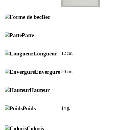
Bec
Patte
Longueur
12 cm.
Envergure
20 cm.
Hauteur
Poids
14 g.
Coloris