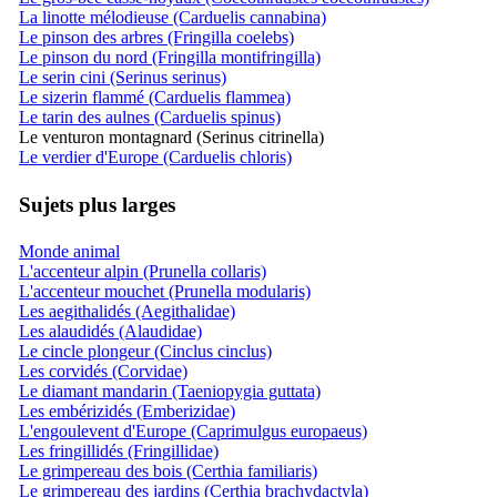
La linotte mélodieuse (Carduelis cannabina)
Le pinson des arbres (Fringilla coelebs)
Le pinson du nord (Fringilla montifringilla)
Le serin cini (Serinus serinus)
Le sizerin flammé (Carduelis flammea)
Le tarin des aulnes (Carduelis spinus)
Le venturon montagnard (Serinus citrinella)
Le verdier d'Europe (Carduelis chloris)
Sujets plus larges
Monde animal
L'accenteur alpin (Prunella collaris)
L'accenteur mouchet (Prunella modularis)
Les aegithalidés (Aegithalidae)
Les alaudidés (Alaudidae)
Le cincle plongeur (Cinclus cinclus)
Les corvidés (Corvidae)
Le diamant mandarin (Taeniopygia guttata)
Les embérizidés (Emberizidae)
L'engoulevent d'Europe (Caprimulgus europaeus)
Les fringillidés (Fringillidae)
Le grimpereau des bois (Certhia familiaris)
Le grimpereau des jardins (Certhia brachydactyla)