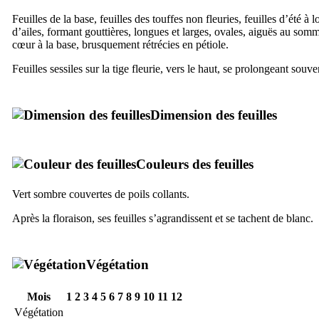
Feuilles de la base, feuilles des touffes non fleuries, feuilles d’été à 
d’ailes, formant gouttières, longues et larges, ovales, aiguës au som
cœur à la base, brusquement rétrécies en pétiole.
Feuilles sessiles sur la tige fleurie, vers le haut, se prolongeant souve
Dimension des feuilles
Couleurs des feuilles
Vert sombre couvertes de poils collants.
Après la floraison, ses feuilles s’agrandissent et se tachent de blanc.
Végétation
Mois
1
2
3
4
5
6
7
8
9
10
11
12
Végétation