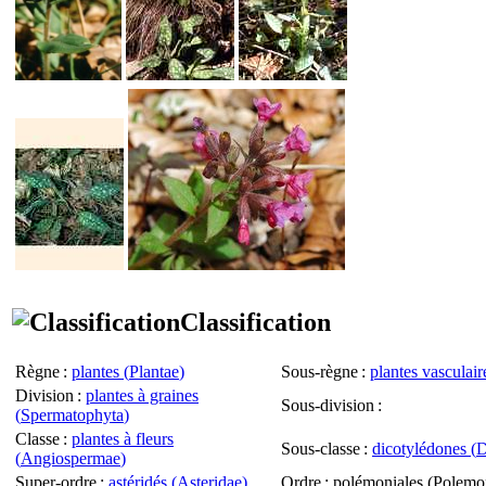
Classification
Règne
:
plantes (
Plantae
)
Sous-règne
:
plantes vasculair
Division
:
plantes à graines
Sous-division
:
(
Spermatophyta
)
Classe
:
plantes à fleurs
Sous-classe
:
dicotylédones (
D
(
Angiospermae
)
Super-ordre
:
astéridés (
Asteridae
)
Ordre
: polémoniales (
Polemon