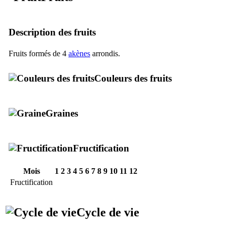
Description des fruits
Fruits formés de 4
akènes
arrondis.
Couleurs des fruits
Graines
Fructification
Mois
1
2
3
4
5
6
7
8
9
10
11
12
Fructification
Cycle de vie