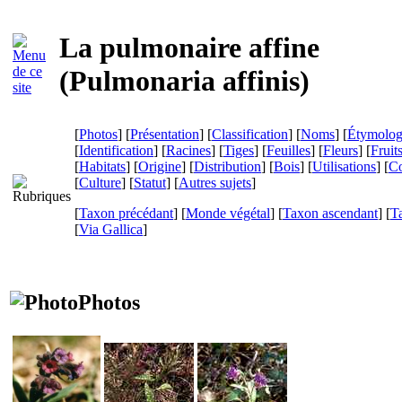
La pulmonaire affine
(
Pulmonaria affinis
)
[
Photos
] [
Présentation
] [
Classification
] [
Noms
] [
Étymolog
[
Identification
] [
Racines
] [
Tiges
] [
Feuilles
] [
Fleurs
] [
Fruit
[
Habitats
] [
Origine
] [
Distribution
] [
Bois
] [
Utilisations
] [
Co
[
Culture
] [
Statut
] [
Autres sujets
]
[
Taxon précédant
] [
Monde végétal
] [
Taxon ascendant
] [
T
[
Via Gallica
]
Photos