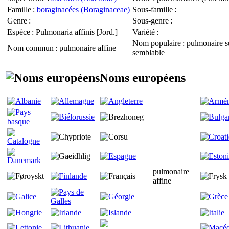
Famille
:
boraginacées (
Boraginaceae
)
Sous-famille
:
Genre
:
Sous-genre
:
Espèce
:
Pulmonaria affinis
[Jord.]
Variété
:
Nom populaire
: pulmonaire s
Nom commun
: pulmonaire affine
semblable
Noms européens
pulmonaire
affine