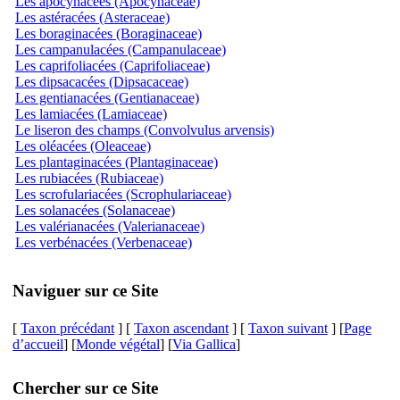
Les apocynacées (Apocynaceae)
Les astéracées (Asteraceae)
Les boraginacées (Boraginaceae)
Les campanulacées (Campanulaceae)
Les caprifoliacées (Caprifoliaceae)
Les dipsacacées (Dipsacaceae)
Les gentianacées (Gentianaceae)
Les lamiacées (Lamiaceae)
Le liseron des champs (Convolvulus arvensis)
Les oléacées (Oleaceae)
Les plantaginacées (Plantaginaceae)
Les rubiacées (Rubiaceae)
Les scrofulariacées (Scrophulariaceae)
Les solanacées (Solanaceae)
Les valérianacées (Valerianaceae)
Les verbénacées (Verbenaceae)
Naviguer sur ce Site
[
Taxon précédant
] [
Taxon ascendant
] [
Taxon suivant
] [
Page
d’accueil
] [
Monde végétal
] [
Via Gallica
]
Chercher sur ce Site