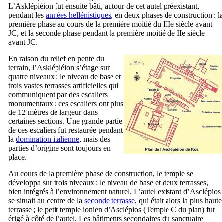
L’Asklépiéion fut ensuite bâti, autour de cet autel préexistant,
pendant les
années hellénistiques
, en deux phases de construction : l
première phase au cours de la première moitié du
IIIe
siècle avant
JC, et la seconde phase pendant la première moitié de
IIe
siècle
avant JC.
En raison du relief en pente du
terrain, l’Asklépiéion s’étage sur
quatre niveaux : le niveau de base et
trois vastes terrasses artificielles qui
communiquent par des escaliers
monumentaux ; ces escaliers ont plus
de 12 mètres de largeur dans
certaines sections. Une grande partie
de ces escaliers fut restaurée pendant
la
domination italienne
, mais des
parties d’origine sont toujours en
place.
Au cours de la première phase de construction, le temple se
développa sur trois niveaux : le niveau de base et deux terrasses,
bien intégrés à l’environnement naturel. L’autel existant d’
Asclépios
se situait au centre de la
seconde terrasse
, qui était alors la plus haute
terrasse ; le petit temple ionien d’Asclépios (Temple C du plan) fut
érigé à côté de l’autel. Les bâtiments secondaires du sanctuaire