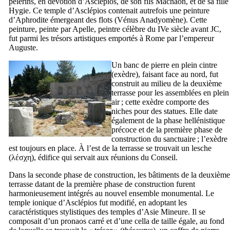
pèlerins, en dévotion d’Asclépios, de son fils Machaon, et de sa fille
Hygie. Ce temple d’Asclépios contenait autrefois une peinture
d’Aphrodite émergeant des flots (Vénus Anadyomène). Cette
peinture, peinte par Apelle, peintre célèbre du
IVe
siècle avant JC,
fut parmi les trésors artistiques emportés à Rome par l’empereur
Auguste.
Un banc de pierre en plein cintre
(exèdre), faisant face au nord, fut
construit au milieu de la deuxième
terrasse pour les assemblées en plein
air ; cette exèdre comporte des
niches pour des statues. Elle date
également de la phase hellénistique
précoce et de la première phase de
construction du sanctuaire ; l’exèdre
est toujours en place. À l’est de la terrasse se trouvait un
lesche
(
λέσχη
), édifice qui servait aux réunions du Conseil.
Dans la seconde phase de construction, les bâtiments de la deuxième
terrasse datant de la première phase de construction furent
harmonieusement intégrés au nouvel ensemble monumental. Le
temple ionique d’Asclépios fut modifié, en adoptant les
caractéristiques stylistiques des temples d’Asie Mineure. Il se
composait d’un pronaos carré et d’une cella de taille égale, au fond