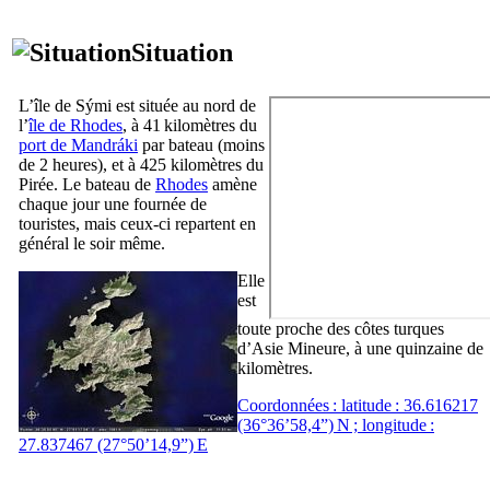
Situation
L’île de
Sými
est située au nord de
l’
île de Rhodes
, à 41 kilomètres du
port de
Mandráki
par bateau (moins
de 2 heures), et à 425 kilomètres du
Pirée. Le bateau de
Rhodes
amène
chaque jour une fournée de
touristes, mais ceux-ci repartent en
général le soir même.
Elle
est
toute proche des côtes turques
d’Asie Mineure, à une quinzaine de
kilomètres.
Coordonnées : latitude : 36.616217
(36°36’58,4”) N ; longitude :
27.837467 (27°50’14,9”) E