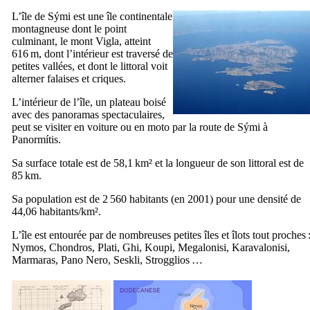
L’île de
Sými
est une île continentale
montagneuse dont le point
culminant, le mont
Vigla
, atteint
616 m, dont l’intérieur est traversé de
petites vallées, et dont le littoral voit
alterner falaises et criques.
L’intérieur de l’île, un plateau boisé
avec des panoramas spectaculaires,
peut se visiter en voiture ou en moto par la route de
Sými
à
Panormítis
.
Sa surface totale est de 58,1 km² et la longueur de son littoral est de
85 km.
Sa population est de 2 560 habitants (en 2001) pour une densité de
44,06 habitants/km².
L’île est entourée par de nombreuses petites îles et îlots tout proches 
Nymos
,
Chondros
,
Plati
,
Ghi
,
Koupi
,
Megalonisi
,
Karavalonisi
,
Marmaras
,
Pano Nero
,
Seskli
,
Strogglios
…