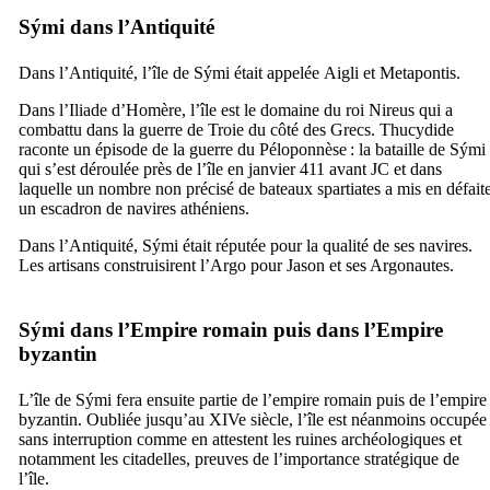
Sými
dans l’Antiquité
Dans l’Antiquité, l’île de
Sými
était appelée
Aigli
et
Metapontis
.
Dans l’Iliade d’Homère, l’île est le domaine du roi Nireus qui a
combattu dans la guerre de Troie du côté des Grecs. Thucydide
raconte un épisode de la guerre du Péloponnèse : la bataille de
Sými
qui s’est déroulée près de l’île en janvier 411 avant JC et dans
laquelle un nombre non précisé de bateaux spartiates a mis en défait
un escadron de navires athéniens.
Dans l’Antiquité,
Sými
était réputée pour la qualité de ses navires.
Les artisans construisirent l’Argo pour Jason et ses Argonautes.
Sými
dans l’Empire romain puis dans l’Empire
byzantin
L’île de
Sými
fera ensuite partie de l’empire romain puis de l’empire
byzantin. Oubliée jusqu’au
XIVe
siècle, l’île est néanmoins occupée
sans interruption comme en attestent les ruines archéologiques et
notamment les citadelles, preuves de l’importance stratégique de
l’île.