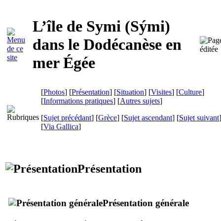
L’île de Symi (
Sými
)
dans le Dodécanèse en
mer Égée
[
Photos
] [
Présentation
] [
Situation
] [
Visites
] [
Culture
]
[
Informations pratiques
] [
Autres sujets
]
[
Sujet précédant
] [
Grèce
] [
Sujet ascendant
] [
Sujet suivant
[
Via Gallica
]
Présentation
Présentation générale