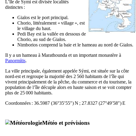
L’île de Symi est divisée localités
distinctes :
Gialos
est le port principal.
Chorio
, littéralement « village », est
le village du haut.
Pedi
Bay est la vallée en dessous de
Chorio
, au sud de
Gialos
.
Nimborios
comprend la baie et le hameau au nord de
Gialos
.
Il y a un hameau à
Marathounda
et un important monastère à
Panormítis
.
La ville principale, également appelée
Sými
, est située sur la côte
nord-est et regroupe la majorité des 2 560 habitants de l’île qui
vivent principalement de la pêche, du commerce et du tourisme, la
population de l’île décuple alors en haute saison et se voit compter
plus de 25 000 habitants.
Coordonnées : 36.5987 (36°35′55″)
N ; 27.8327 (27°49′58″)
E
Météo et prévisions