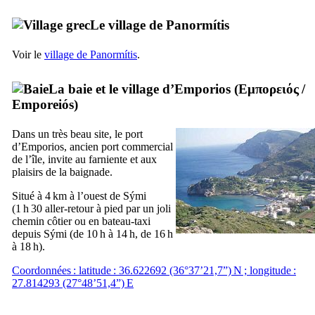
Le village de
Panormítis
Voir le
village de
Panormítis
.
La baie et le village d’Emporios (
Εμπορειός
/
Emporeiós
)
Dans un très beau site, le port
d’Emporios, ancien port commercial
de l’île, invite au farniente et aux
plaisirs de la baignade.
Situé à 4 km à l’ouest de
Sými
(1 h 30 aller-retour à pied par un joli
chemin côtier ou en bateau-taxi
depuis
Sými
(de 10 h à 14 h, de 16 h
à 18 h).
Coordonnées : latitude : 36.622692 (36°37’21,7”) N ; longitude :
27.814293 (27°48’51,4”) E