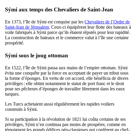
Sými
aux temps des Chevaliers de Saint-Jean
En 1373, l’île de
Sými
est conquise par les
Chevaliers de l’Ordre de
Saint-Jean de Jérusalem
. Ceux-ci équipèrent leur flotte des bateaux à
voile fabriqués à
Sými
parce qu’ils étaient réputés pour leur rapidité.
La construction de bateaux et le commerce valut à l’île une certaine
prospérité.
Sými
sous le joug ottoman
En 1522, l’île de
Sými
passa aux mains de l’empire ottoman.
Sými
évita une conquête par la force en acceptant de payer un tribut sous
la forme d’éponges. En vertu de cet accord, elle bénéficia de divers
privilèges : elle obtint notamment le statut de port franc et le droit
pour ses pêcheurs d’éponges de travailler librement dans les eaux
turques.
Les Turcs achetaient aussi régulièrement les rapides voiliers
construits à
Sými
.
Si sa participation à la révolution de 1821 lui coûta certains de ses
privilèges,
Sými
n’en continua pas moins de prospérer, comme en
témoignent les grands édifices néo-classiques qui confèrent au chef-