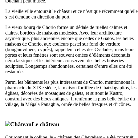
touchant petit musée.
La vieille ville entourait le château et ce n’est que récemment qu’elle
s’est étendue en direction du port.
Le vieux bourg de
Chorio
forme un dédale de ruelles calmes et
claires, bordées de maisons modestes. Avec leur architecture
asymétrique, plus anciennes encore que celles de
Gialos
, les belles
maisons de
Chorio
, aux couleurs pastel sur fond de verdure
(bougainvilliers, cyprès), rappellent celles des Cyclades, mais leurs
portes et leurs fenêtres sont souvent ornées d’éléments décoratifs
néo-classiques et les intérieurs conservent des belles boiseries
sculptées. Longtemps abandonnées, certaines d’entre elles ont été
restaurées.
Parmi les bâtiments les plus intéressants de
Chorio
, mentionnons la
pharmacie du
XIXe
siècle, la maison fortifiée de
Chatziagapitos
, les
églises, décorées de mosaïques de galets, et surtout le
Kastro
,
construit avec des blocs antiques. Il renferme la plus belle église du
village, la
Mégala Panaghia
, ornée de belles fresques et d’icônes.
Le château
Couronnant la colline, le « château des Chevaliers » a été construit