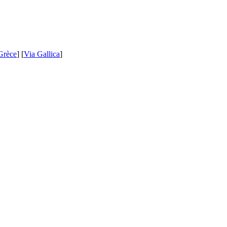
Grèce
] [
Via Gallica
]