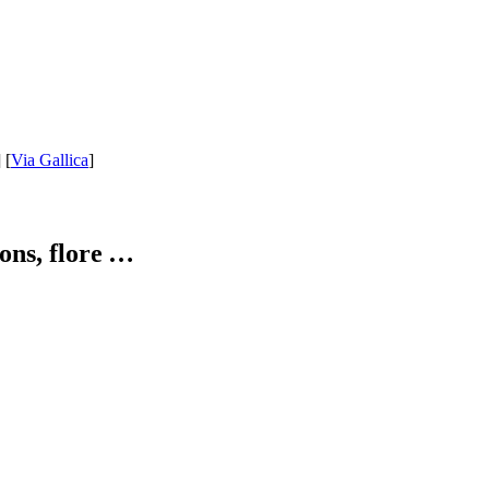
]
[
Via Gallica
]
ions, flore …