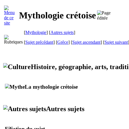
Mythologie crétoise
[
Mythologie
] [
Autres sujets
]
[
Sujet précédant
] [
Grèce
] [
Sujet ascendant
] [
Sujet suivant
Histoire, géographie, arts, tradit
La mythologie crétoise
Autres sujets
Filiation du sujet