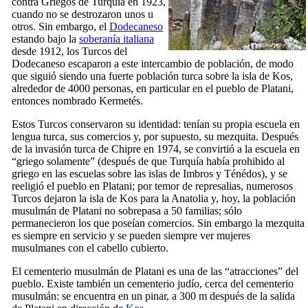
contra Griegos de Turquía en 1923,
cuando no se destrozaron unos u
otros. Sin embargo, el
Dodecaneso
estando bajo la
soberanía italiana
desde 1912, los Turcos del
Dodecaneso escaparon a este intercambio de población, de modo
que siguió siendo una fuerte población turca sobre la isla de Kos,
alrededor de 4000 personas, en particular en el pueblo de Platani,
entonces nombrado Kermetés.
Estos Turcos conservaron su identidad: tenían su propia escuela en
lengua turca, sus comercios y, por supuesto, su mezquita. Después
de la invasión turca de Chipre en 1974, se convirtió a la escuela en
“griego solamente” (después de que Turquía había prohibido al
griego en las escuelas sobre las islas de Imbros y Ténédos), y se
reeligió el pueblo en Platani; por temor de represalias, numerosos
Turcos dejaron la isla de Kos para la Anatolia y, hoy, la población
musulmán de Platani no sobrepasa a 50 familias; sólo
permanecieron los que poseían comercios. Sin embargo la mezquita
es siempre en servicio y se pueden siempre ver mujeres
musulmanes con el cabello cubierto.
El cementerio musulmán de Platani es una de las “atracciones” del
pueblo. Existe también un cementerio judío, cerca del cementerio
musulmán: se encuentra en un pinar, a 300 m después de la salida