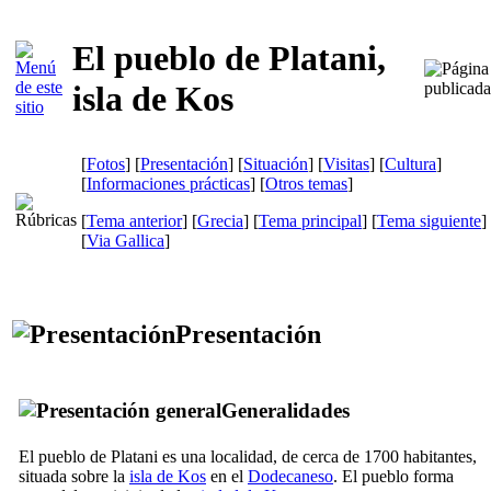
El pueblo de Platani,
isla de Kos
[
Fotos
] [
Presentación
] [
Situación
] [
Visitas
] [
Cultura
]
[
Informaciones prácticas
] [
Otros temas
]
[
Tema anterior
] [
Grecia
] [
Tema principal
] [
Tema siguiente
]
[
Via Gallica
]
Presentación
Generalidades
El pueblo de Platani es una localidad, de cerca de 1700 habitantes,
situada sobre la
isla de Kos
en el
Dodecaneso
. El pueblo forma