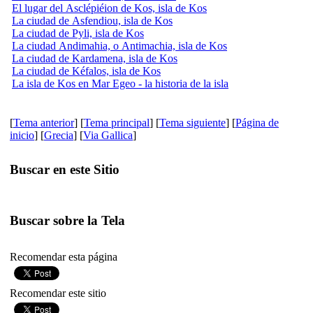
El lugar del Asclépiéion de Kos, isla de Kos
La ciudad de Asfendiou, isla de Kos
La ciudad de Pyli, isla de Kos
La ciudad Andimahia, o Antimachia, isla de Kos
La ciudad de Kardamena, isla de Kos
La ciudad de Kéfalos, isla de Kos
La isla de Kos en Mar Egeo - la historia de la isla
[
Tema anterior
] [
Tema principal
] [
Tema siguiente
] [
Página de
inicio
] [
Grecia
] [
Via Gallica
]
Buscar en este Sitio
Buscar sobre la Tela
Recomendar esta página
Recomendar este sitio