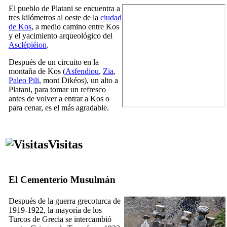
El pueblo de Platani se encuentra a
tres kilómetros al oeste de la
ciudad
de Kos
, a medio camino entre Kos
y el yacimiento arqueológico del
Asclépiéion
.
Después de un circuito en la
montaña de Kos (
Asfendiou
,
Zia
,
Paleo Pili
, mont Dikéos), un alto a
Platani, para tomar un refresco
antes de volver a entrar a Kos o
para cenar, es el más agradable.
Visitas
El Cementerio Musulmán
Después de la guerra grecoturca de
1919-1922, la mayoría de los
Turcos de Grecia se intercambió