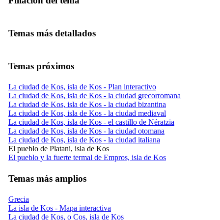
Filiación del tema
Temas más detallados
Temas próximos
La ciudad de Kos, isla de Kos - Plan interactivo
La ciudad de Kos, isla de Kos - la ciudad grecorromana
La ciudad de Kos, isla de Kos - la ciudad bizantina
La ciudad de Kos, isla de Kos - la ciudad mediaval
La ciudad de Kos, isla de Kos - el castillo de Nératzia
La ciudad de Kos, isla de Kos - la ciudad otomana
La ciudad de Kos, isla de Kos - la ciudad italiana
El pueblo de Platani, isla de Kos
El pueblo y la fuerte termal de Empros, isla de Kos
Temas más amplios
Grecia
La isla de Kos - Mapa interactiva
La ciudad de Kos, o Cos, isla de Kos