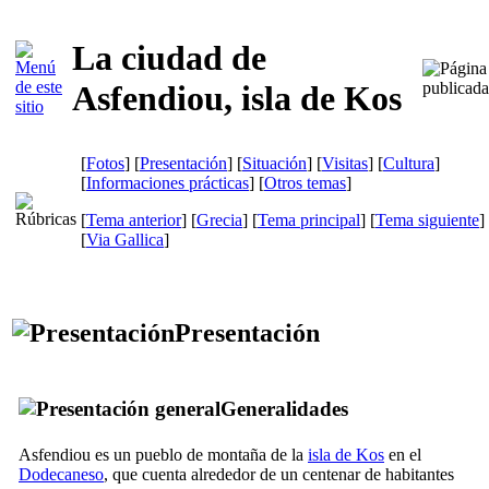
La ciudad de
Asfendiou, isla de Kos
[
Fotos
] [
Presentación
] [
Situación
] [
Visitas
] [
Cultura
]
[
Informaciones prácticas
] [
Otros temas
]
[
Tema anterior
] [
Grecia
] [
Tema principal
] [
Tema siguiente
]
[
Via Gallica
]
Presentación
Generalidades
Asfendiou es un pueblo de montaña de la
isla de Kos
en el
Dodecaneso
, que cuenta alrededor de un centenar de habitantes