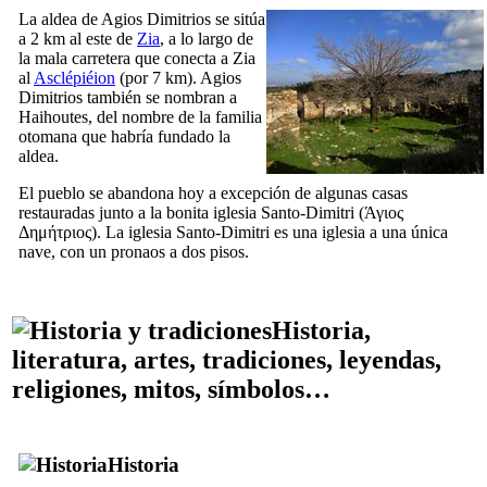
La aldea de Agios Dimitrios se sitúa
a 2 km al este de
Zia
, a lo largo de
la mala carretera que conecta a Zia
al
Asclépiéion
(por 7 km). Agios
Dimitrios también se nombran a
Haihoutes, del nombre de la familia
otomana que habría fundado la
aldea.
El pueblo se abandona hoy a excepción de algunas casas
restauradas junto a la bonita iglesia Santo-Dimitri (
Άγιος
Δημήτριος
). La iglesia Santo-Dimitri es una iglesia a una única
nave, con un pronaos a dos pisos.
Historia,
literatura, artes, tradiciones, leyendas,
religiones, mitos, símbolos…
Historia