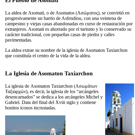
El Pueblo de Asomati
La aldea de Asomati, o de Asomatos (
Ασώματος
), se convirtió en
progresivamente un barrio de Asfendiou, con una veintena de
campesino y viejas casas abandonadas en curso de restauración por
extranjeros. Asomati es ahorrado por el turismo y lo conservado su
carácter tradicional, con pequeñas casas de piedra y calles
pavimentadas.
La aldea extrae su nombre de la iglesia de Asomaton Taxiarchon
que constituía el centro de la vida de la aldea.
La Iglesia de Asomaton Taxiarchon
La iglesia de
Asomaton Taxiarchon
(
Ασωμάτων
Ταξιαρχών
), es decir, la iglesia de los “arcángeles
desencarnados” se dedica a los arcángeles Michel y
Gabriel. Data del final del
Xviii
siglo y contiene
bonitos iconos incrustadas.