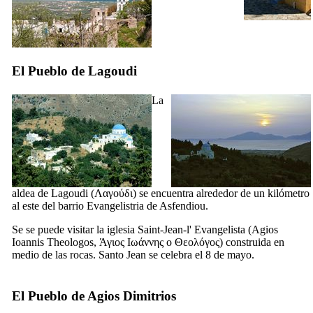
El Pueblo de Lagoudi
La
aldea de Lagoudi (
Λαγούδι
) se encuentra alrededor de un kilómetro
al este del barrio
Evangelistria de
Asfendiou.
Se se puede visitar la iglesia Saint-Jean-l' Evangelista (
Agios
Ioannis Theologos
,
Άγιος Ιωάννης ο Θεολόγος
) construida en
medio de las rocas. Santo Jean se celebra el 8 de mayo.
El Pueblo de Agios Dimitrios