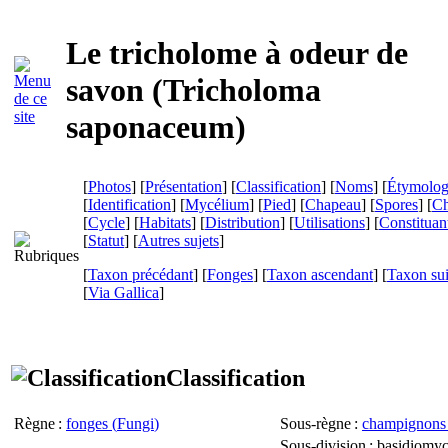
Le tricholome à odeur de
savon (
Tricholoma
saponaceum
)
[
Photos
] [
Présentation
] [
Classification
] [
Noms
] [
Étymolog
[
Identification
] [
Mycélium
] [
Pied
] [
Chapeau
] [
Spores
] [
Ch
[
Cycle
] [
Habitats
] [
Distribution
] [
Utilisations
] [
Constituan
[
Statut
] [
Autres sujets
]
[
Taxon précédant
] [
Fonges
] [
Taxon ascendant
] [
Taxon su
[
Via Gallica
]
Classification
Règne
:
fonges (
Fungi
)
Sous-règne
:
champignons 
Sous-division
: basidiomyc