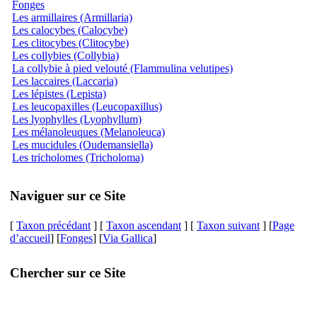
Fonges
Les armillaires (Armillaria)
Les calocybes (Calocybe)
Les clitocybes (Clitocybe)
Les collybies (Collybia)
La collybie à pied velouté (Flammulina velutipes)
Les laccaires (Laccaria)
Les lépistes (Lepista)
Les leucopaxilles (Leucopaxillus)
Les lyophylles (Lyophyllum)
Les mélanoleuques (Melanoleuca)
Les mucidules (Oudemansiella)
Les tricholomes (Tricholoma)
Naviguer sur ce Site
[
Taxon précédant
] [
Taxon ascendant
] [
Taxon suivant
] [
Page
d’accueil
] [
Fonges
] [
Via Gallica
]
Chercher sur ce Site