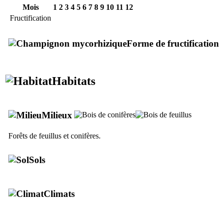
Mois
1
2
3
4
5
6
7
8
9
10
11
12
Fructification
Forme de fructification
Habitats
Milieux
Forêts de feuillus et conifères.
Sols
Climats