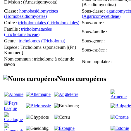
Division
: (
Amastigomycota
)
(
Basidiomycotina
)
Classe
:
homobasidiomycètes
Sous-classe
:
agaricomycèt
(
Homobasidiomycetes
)
(
Agaricomycetideae
)
Ordre
:
tricholomatales (
Tricholomatales
)
Sous-ordre
:
Famille
:
tricholomatacées
Sous-famille
:
(
Tricholomataceae
)
Genre
:
tricholomes (
Tricholoma
)
Sous-genre
:
Espèce
:
Tricholoma saponaceum
[(Fr.)
Sous-espèce
:
Kummer ]
Nom commun
: tricholome à odeur de
Nom populaire
:
savon
Noms européens