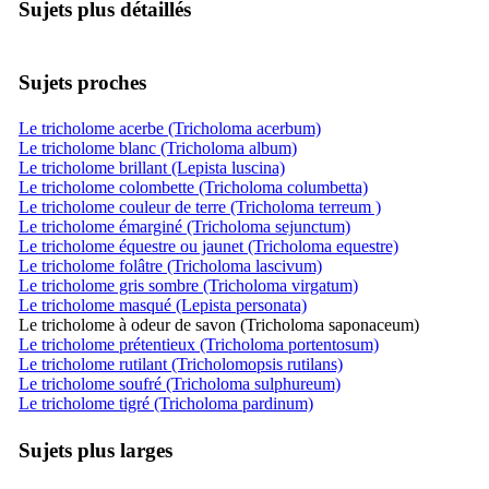
Sujets plus détaillés
Sujets proches
Le tricholome acerbe (Tricholoma acerbum)
Le tricholome blanc (Tricholoma album)
Le tricholome brillant (Lepista luscina)
Le tricholome colombette (Tricholoma columbetta)
Le tricholome couleur de terre (Tricholoma terreum )
Le tricholome émarginé (Tricholoma sejunctum)
Le tricholome équestre ou jaunet (Tricholoma equestre)
Le tricholome folâtre (Tricholoma lascivum)
Le tricholome gris sombre (Tricholoma virgatum)
Le tricholome masqué (Lepista personata)
Le tricholome à odeur de savon (Tricholoma saponaceum)
Le tricholome prétentieux (Tricholoma portentosum)
Le tricholome rutilant (Tricholomopsis rutilans)
Le tricholome soufré (Tricholoma sulphureum)
Le tricholome tigré (Tricholoma pardinum)
Sujets plus larges