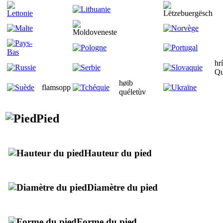
hr
Qu
høib
flamsopp
quéletùv
Pied
Hauteur du pied
Diamètre du pied
Forme du pied