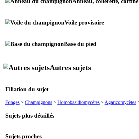
Anneau, collerette, cortine
Voile provisoire
Base du pied
Autres sujets
Filiation du sujet
Fonges
>
Champignons
>
Homobasidiomycètes
>
Agaricomycètes
Sujets plus détaillés
Sujets proches