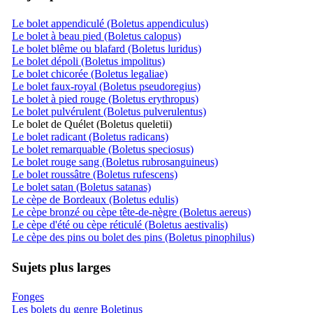
Le bolet appendiculé (Boletus appendiculus)
Le bolet à beau pied (Boletus calopus)
Le bolet blême ou blafard (Boletus luridus)
Le bolet dépoli (Boletus impolitus)
Le bolet chicorée (Boletus legaliae)
Le bolet faux-royal (Boletus pseudoregius)
Le bolet à pied rouge (Boletus erythropus)
Le bolet pulvérulent (Boletus pulverulentus)
Le bolet de Quélet (Boletus queletii)
Le bolet radicant (Boletus radicans)
Le bolet remarquable (Boletus speciosus)
Le bolet rouge sang (Boletus rubrosanguineus)
Le bolet roussâtre (Boletus rufescens)
Le bolet satan (Boletus satanas)
Le cèpe de Bordeaux (Boletus edulis)
Le cèpe bronzé ou cèpe tête-de-nègre (Boletus aereus)
Le cèpe d'été ou cèpe réticulé (Boletus aestivalis)
Le cèpe des pins ou bolet des pins (Boletus pinophilus)
Sujets plus larges
Fonges
Les bolets du genre Boletinus