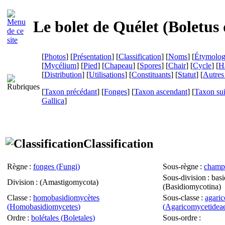
Le bolet de Quélet (
Boletus 
[
Photos
] [
Présentation
] [
Classification
] [
Noms
] [
Étymolog
[
Mycélium
] [
Pied
] [
Chapeau
] [
Spores
] [
Chair
] [
Cycle
] [
Ha
[
Distribution
] [
Utilisations
] [
Constituants
] [
Statut
] [
Autres 
[
Taxon précédant
] [
Fonges
] [
Taxon ascendant
] [
Taxon su
Gallica
]
Classification
Règne
:
fonges (
Fungi
)
Sous-règne
:
champ
Sous-division
: bas
Division
: (
Amastigomycota
)
(
Basidiomycotina
)
Classe
:
homobasidiomycètes
Sous-classe
:
agari
(
Homobasidiomycetes
)
(
Agaricomycetidea
Ordre
:
bolétales (
Boletales
)
Sous-ordre
: