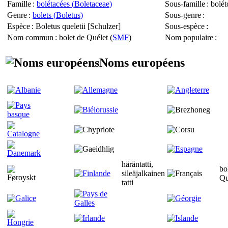
Famille
:
bolétacées (
Boletaceae
)
Sous-famille
: bolét
Genre
:
bolets (
Boletus
)
Sous-genre
:
Espèce
:
Boletus queletii
[Schulzer]
Sous-espèce
:
Nom commun
: bolet de Quélet (
SMF
)
Nom populaire
:
Noms européens
häräntatti,
bo
sileäjalkainen
Qu
tatti