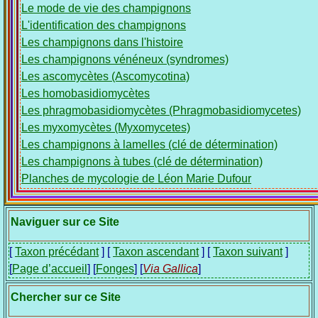
Le mode de vie des champignons
L'identification des champignons
Les champignons dans l'histoire
Les champignons vénéneux (syndromes)
Les ascomycètes (Ascomycotina)
Les homobasidiomycètes
Les phragmobasidiomycètes (Phragmobasidiomycetes)
Les myxomycètes (Myxomycetes)
Les champignons à lamelles (clé de détermination)
Les champignons à tubes (clé de détermination)
Planches de mycologie de Léon Marie Dufour
Naviguer sur ce Site
[
Taxon précédant
] [
Taxon ascendant
] [
Taxon suivant
]
[
Page d’accueil
] [
Fonges
] [
Via Gallica
]
Chercher sur ce Site