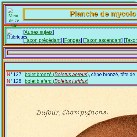
Planche de mycolo
[
Autres sujets
]
[
Taxon précédant
] [
Fonges
] [
Taxon ascendant
] [
Taxon
N° 127 :
bolet bronzé (
Boletus aereus
)
, cèpe bronzé, tête de
N° 128 :
bolet blafard (
Boletus luridus
)
.