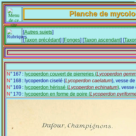
Planche de mycolo
[
Autres sujets
]
[
Taxon précédant
] [
Fonges
] [
Taxon ascendant
] [
Taxon
N° 167 :
lycoperdon couvert de pierreries (
Lycoperdon gem
N° 168 : lycoperdon ciselé (
Lycoperdon caelatum
), vesse de
N° 169 :
lycoperdon hérissé (
Lycoperdon echinatum
)
, vesse
N° 170 :
lycoperdon en forme de poire (
Lycoperdon pyriform