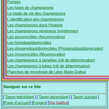
Fonges
Les types de champignons
Le mode de vie des champignons
L'identification des champignons
Les champignons dans l'histoire
Les champignons vénéneux (syndromes)
Les ascomycètes (Ascomycotina)
Les homobasidiomycètes
Les phragmobasidiomycètes (Phragmobasidiomycetes)
Les myxomycètes (Myxomycetes)
Les champignons à lamelles (clé de détermination)
Les champignons à tubes (clé de détermination)
Planches de mycologie de Léon Marie Dufour
Naviguer sur ce Site
[
Taxon précédant
] [
Taxon ascendant
] [
Taxon suivant
]
[
Page d’accueil
] [
Fonges
] [
Via Gallica
]