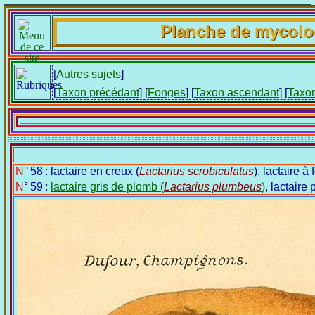
Planche de mycolo
[
Autres sujets
]
[
Taxon précédant
] [
Fonges
] [
Taxon ascendant
] [
Taxon
N° 58 : lactaire en creux (
Lactarius scrobiculatus
), lactaire à 
N° 59 :
lactaire gris de plomb (
Lactarius plumbeus
)
, lactaire