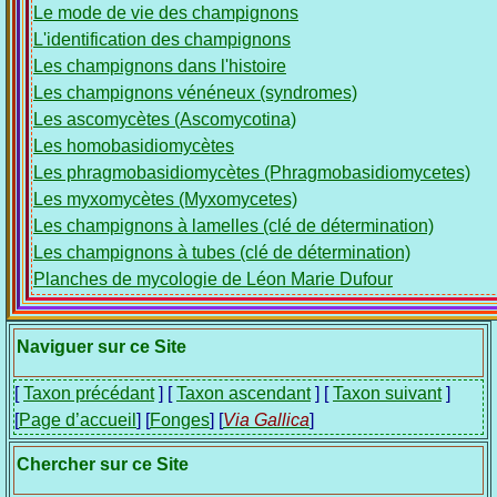
Le mode de vie des champignons
L'identification des champignons
Les champignons dans l'histoire
Les champignons vénéneux (syndromes)
Les ascomycètes (Ascomycotina)
Les homobasidiomycètes
Les phragmobasidiomycètes (Phragmobasidiomycetes)
Les myxomycètes (Myxomycetes)
Les champignons à lamelles (clé de détermination)
Les champignons à tubes (clé de détermination)
Planches de mycologie de Léon Marie Dufour
Naviguer sur ce Site
[
Taxon précédant
] [
Taxon ascendant
] [
Taxon suivant
]
[
Page d’accueil
] [
Fonges
] [
Via Gallica
]
Chercher sur ce Site