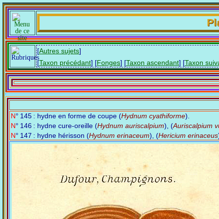
Pl
[
Autres sujets
]
[
Taxon précédant
] [
Fonges
] [
Taxon ascendant
] [
Taxon suiv
N° 145 : hydne en forme de coupe (
Hydnum cyathiforme
).
N° 146 : hydne cure-oreille (
Hydnum auriscalpium
), (
Auriscalpium v
N° 147 : hydne hérisson (
Hydnum erinaceum
), (
Hericium erinaceus