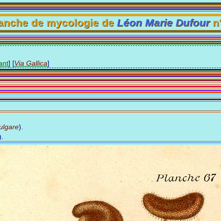
anche de mycologie de
Léon Marie Dufour
n°
ant
]
[
Via Gallica
]
ulgare
).
).