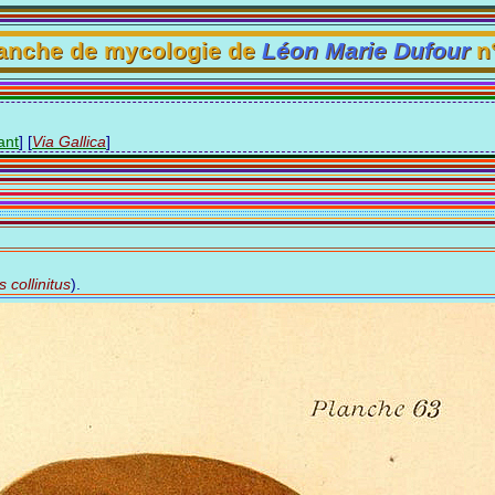
anche de mycologie de
Léon Marie Dufour
n°
ant
]
[
Via Gallica
]
s collinitus
).