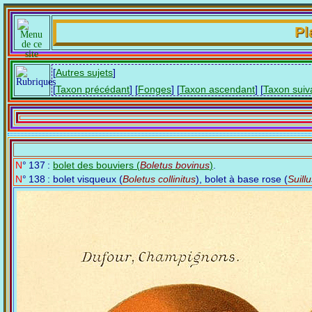
Pl
[
Autres sujets
]
[
Taxon précédant
] [
Fonges
] [
Taxon ascendant
] [
Taxon suiv
N° 137 :
bolet des bouviers (
Boletus bovinus
)
.
N° 138 : bolet visqueux (
Boletus collinitus
), bolet à base rose (
Suillu