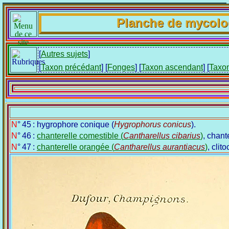
Planche de mycolo
[
Autres sujets
]
[
Taxon précédant
] [
Fonges
] [
Taxon ascendant
] [
Taxon
N° 45 : hygrophore conique (
Hygrophorus conicus
).
N° 46 :
chanterelle comestible (
Cantharellus cibarius
)
, chant
N° 47 :
chanterelle orangée (
Cantharellus aurantiacus
)
, clit