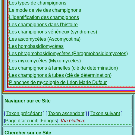
Les types de champignons
Le mode de vie des champignons
L'identification des champignons
Les champignons dans l'histoire
Les champignons vénéneux (syndromes)
Les ascomycètes (Ascomycotina)
Les homobasidiomycètes
Les phragmobasidiomycètes (Phragmobasidiomycetes)
Les myxomycètes (Myxomycetes)
Les champignons à lamelles (clé de détermination)
Les champignons à tubes (clé de détermination)
Planches de mycologie de Léon Marie Dufour
Naviguer sur ce Site
[
Taxon précédant
] [
Taxon ascendant
] [
Taxon suivant
]
[
Page d’accueil
] [
Fonges
] [
Via Gallica
]
Chercher sur ce Site