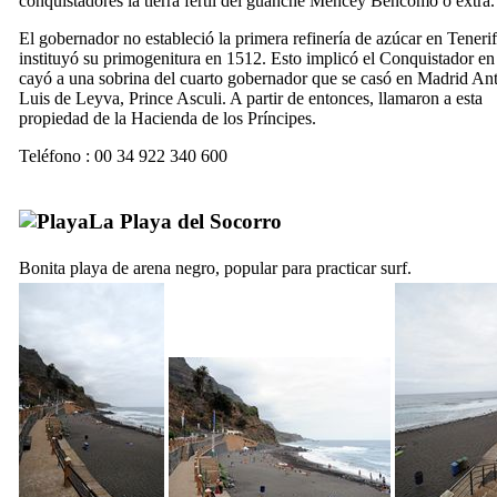
conquistadores la tierra fértil del guanche Mencey Bencomo o extra.
El gobernador no estableció la primera refinería de azúcar en Teneri
instituyó su primogenitura en 1512. Esto implicó el Conquistador e
cayó a una sobrina del cuarto gobernador que se casó en Madrid
Ant
Luis de Leyva
, Prince Asculi. A partir de entonces, llamaron a esta
propiedad de la
Hacienda de los Príncipes
.
Teléfono : 00 34 922 340 600
La
Playa del Socorro
Bonita playa de arena negro, popular para practicar surf.