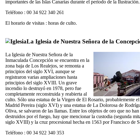
importantes de las Islas Canarias durante el período de la Ilustración.
Teléfono : 00 34 922 340 261
El horario de visitas : horas de culto.
La
Iglesia de Nuestra Señora de la Concepc
La Iglesia de Nuestra Señora de la
Inmaculada Concepción se encuentra en la
zona baja de
Los Realejos
, se remonta a
principios del siglo
XVI,
aunque se
registraron varias ampliaciones hasta
principios del siglo
XVIII.
Un grave
incendio lo destruyó en 1978, pero fue
completamente reconstruida y reabierta al
culto. Sólo una estatua de la Virgen de
El Rosario
, probablemente el
Madrid
Pereira
(siglo
XVI
) y una estatua de
La Dolorosa
de
Rodrígu
Oliva
, se salvaron de las llamas. Entre los objetos de oro que no han
destruidos por el fuego, hay que mencionar la custodia (segunda mit
siglo
XVIII
) y la cruz procesional hecha en 1563 por
Francisco de S
Teléfono : 00 34 922 340 353