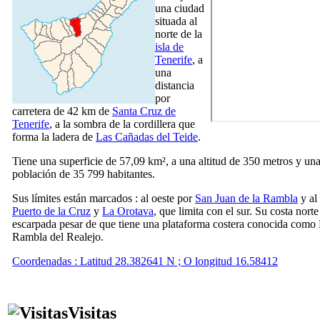
una ciudad
situada al
norte de la
isla de
Tenerife
, a
una
distancia
por
carretera de 42 km de
Santa Cruz
de
Tenerife
, a la sombra de la cordillera que
forma la ladera de
Las Cañadas del Teide
.
Tiene una superficie de 57,09 km², a una altitud de 350 metros y un
población de 35 799 habitantes.
Sus límites están marcados : al oeste por
San Juan de la Rambla
y al 
Puerto de la Cruz
y
La Orotava
, que limita con el sur. Su costa norte
escarpada pesar de que tiene una plataforma costera conocida como
Rambla del Realejo
.
Coordenadas : Latitud 28.382641 N ; O longitud 16.58412
Visitas