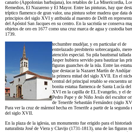
canario (
Appolonias barbujana
), los retablos de
La Misericordia
,
Lo
Remedios
,
El Nazareno
y
El Mayor
. Entre las pinturas, hay que dest
tríptico flamenco de gran valor, una pintura sobre madera que data d
principios del siglo
XVI
y atribuida al maestro de Delft en represent
del Apóstol San Jacques en su centro. En la sacristía se conserva ma
objetos de oro en 1677 como una cruz marca de agua y custodia bar
1739.
techumbre mudéjar, y en particular el de
entrelazado presbiterio sobrecargado, mer
atención especial. Su pila bautismal tallada
Jasper hubiera servido para bautizar las pri
figuras guanches de la isla. Entre las estatu
que destacar la Nazaret
Martín de Andújar
la primera mitad del siglo
XVII.
En el nich
central del principal retablo se encuentra u
bonita estatua flamenca de
Santa Lucía
del 
XVI
en la capilla de
EL Evangelio
, y el d
Pedro Pape
y de
Niño Jesús
del escultor or
de
Tenerife Sebastián Fernández
(siglo
XV
Para ver la cruz de mármol hecha en
Tenerife
a partir de la segunda 
del siglo
XVII.
En la plaza de la iglesia, un monumento fue erigido para el historiad
naturalista
José de Viera y Clavijo
(1731-1813), una de las figuras m