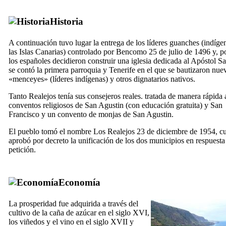
Historia
A continuación tuvo lugar la entrega de los líderes guanches (indíge
las Islas Canarias) controlado por Bencomo 25 de julio de 1496 y, po
los españoles decidieron construir una iglesia dedicada al Apóstol
Sa
se contó la primera parroquia y Tenerife en el que se bautizaron nue
«menceyes» (líderes indígenas) y otros dignatarios nativos.
Tanto
Realejos
tenía sus consejeros reales. tratada de manera rápida a
conventos religiosos de
San Agustin
(con educación gratuita) y
San
Francisco
y un convento de monjas de
San Agustin
.
El pueblo tomó el nombre
Los Realejos
23 de diciembre de 1954, c
aprobó por decreto la unificación de los dos municipios en respuesta
petición.
Economía
La prosperidad fue adquirida a través del
cultivo de la caña de azúcar en el siglo
XVI,
los viñedos y el vino en el siglo
XVII
y