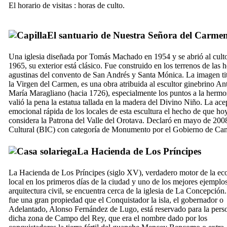
El horario de visitas : horas de culto.
El
santuario de Nuestra Señora del Carme
Una iglesia diseñada por
Tomás Machado
en 1954 y se abrió al cult
1965, su exterior está clásico. Fue construido en los terrenos de las
agustinas del convento de
San Andrés
y
Santa Mónica
. La imagen ti
la Virgen del Carmen, es una obra atribuida al escultor ginebrino
An
María Maragliano
(hacia 1726), especialmente los puntos a la hermo
valió la pena la estatua tallada en la madera del Divino Niño. La ace
emocional rápida de los locales de esta escultura el hecho de que ho
considera la Patrona del Valle del
Orotava
. Declaró en mayo de 2008
Cultural (BIC) con categoría de Monumento por el Gobierno de Can
La
Hacienda de Los Príncipes
La
Hacienda de Los Príncipes
(siglo
XV
), verdadero motor de la e
local en los primeros días de la ciudad y uno de los mejores ejemplos
arquitectura civil, se encuentra cerca de la iglesia de
La Concepción
fue una gran propiedad que el Conquistador la isla, el gobernador o
Adelantado
,
Alonso Fernández de Lugo
, está reservado para la per
dicha zona de
Campo del Rey
, que era el nombre dado por los