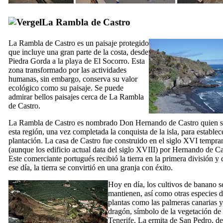
La
Rambla de Castro
La
Rambla de Castro
es un paisaje protegido
que incluye una gran parte de la costa, desde
Piedra Gorda
a la playa de
El Socorro
. Esta
zona transformado por las actividades
humanas, sin embargo, conserva su valor
ecológico como su paisaje. Se puede
admirar bellos paisajes cerca de
La Rambla
de Castro
.
La
Rambla de Castro
es nombrado
Don Hernando de Castro
quien s
esta región, una vez completada la conquista de la isla, para establec
plantación. La casa de
Castro
fue construido en el siglo
XVI
tempra
(aunque los edificio actual data del siglo
XVIII
) por
Hernando de Ca
Este comerciante portugués recibió la tierra en la primera división y
ese día, la tierra se convirtió en una granja con éxito.
Hoy en día, los cultivos de banano s
mantienen, así como otras especies 
plantas como las palmeras canarias y
dragón, símbolo de la vegetación de
Tenerife. La ermita de
San Pedro
, de