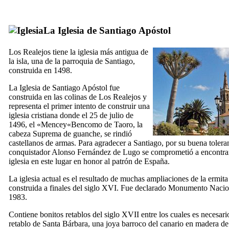
La
Iglesia de Santiago Apóstol
Los Realejos
tiene la iglesia más antigua de
la isla, una de la parroquia de
Santiago
,
construida en 1498.
La Iglesia de Santiago Apóstol fue
construida en las colinas de
Los Realejos
y
representa el primer intento de construir una
iglesia cristiana donde el 25 de julio de
1496, el «Mencey«
Bencomo de Taoro
, la
cabeza Suprema de guanche, se rindió
castellanos de armas. Para agradecer a
Santiago
, por su buena toleran
conquistador
Alonso Fernández de Lugo
se comprometió a encontra
iglesia en este lugar en honor al patrón de España.
La iglesia actual es el resultado de muchas ampliaciones de la ermita
construida a finales del siglo
XVI.
Fue declarado Monumento Nacio
1983.
Contiene bonitos retablos del siglo
XVII
entre los cuales es necesario
retablo de
Santa Bárbara
, una joya barroco del canario en madera d