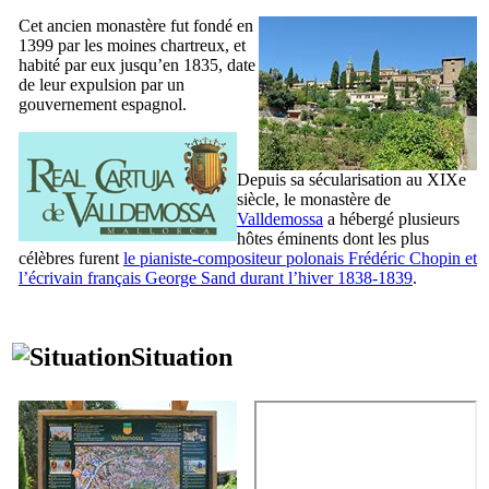
Cet ancien monastère fut fondé en
1399 par les moines chartreux, et
habité par eux jusqu’en 1835, date
de leur expulsion par un
gouvernement espagnol.
Depuis sa sécularisation au
XIXe
siècle, le monastère de
Valldemossa
a hébergé plusieurs
hôtes éminents dont les plus
célèbres furent
le pianiste-compositeur polonais
Frédéric Chopin
et
l’écrivain français
George Sand
durant l’hiver 1838-1839
.
Situation