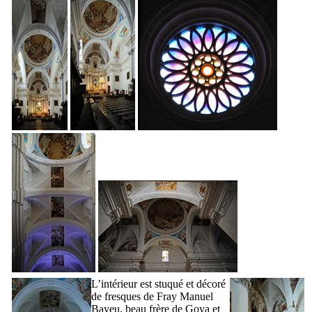
L’intérieur est stuqué et décoré
de fresques de
Fray Manuel
Bayeu
, beau frère de
Goya
et