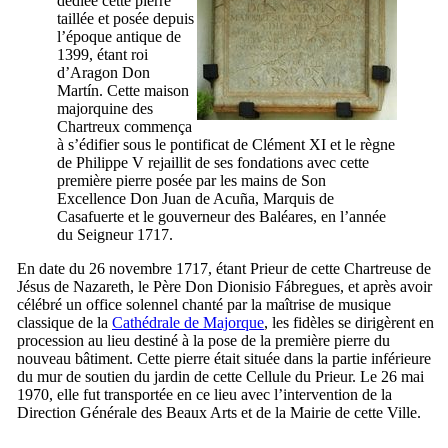
dédiée cette pierre
taillée et posée depuis
l’époque antique de
1399, étant roi
d’Aragon Don
Martín. Cette maison
majorquine des
Chartreux commença
à s’édifier sous le pontificat de Clément XI et le règne
de Philippe V rejaillit de ses fondations avec cette
première pierre posée par les mains de Son
Excellence
Don Juan de Acuña
, Marquis de
Casafuerte
et le gouverneur des Baléares, en l’année
du Seigneur 1717.
En date du 26 novembre 1717, étant Prieur de cette Chartreuse de
Jésus de Nazareth, le Père
Don Dionisio Fábregues
, et après avoir
célébré un office solennel chanté par la maîtrise de musique
classique de la
Cathédrale de Majorque
, les fidèles se dirigèrent en
procession au lieu destiné à la pose de la première pierre du
nouveau bâtiment. Cette pierre était située dans la partie inférieure
du mur de soutien du jardin de cette Cellule du Prieur. Le 26 mai
1970, elle fut transportée en ce lieu avec l’intervention de la
Direction Générale des Beaux Arts et de la Mairie de cette Ville.