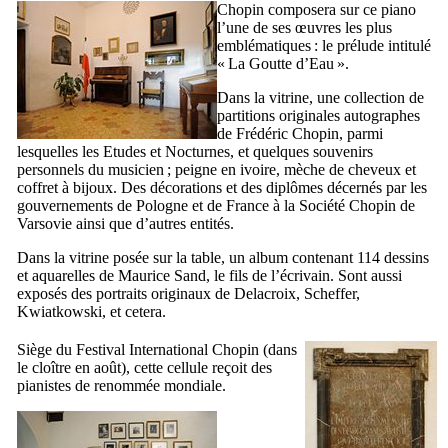
Chopin composera sur ce piano
l’une de ses œuvres les plus
emblématiques : le prélude intitulé
«
La Goutte d’Eau
».
Dans la vitrine, une collection de
partitions originales autographes
de
Frédéric Chopin
, parmi
lesquelles les Etudes et Nocturnes, et quelques souvenirs
personnels du musicien ; peigne en ivoire, mèche de cheveux et
coffret à bijoux. Des décorations et des diplômes décernés par les
gouvernements de Pologne et de France à la Société
Chopin
de
Varsovie ainsi que d’autres entités.
Dans la vitrine posée sur la table, un album contenant 114 dessins
et aquarelles de
Maurice Sand
, le fils de l’écrivain. Sont aussi
exposés des portraits originaux de
Delacroix
,
Scheffer
,
Kwiatkowski
, et cetera.
Siège du Festival International
Chopin
(dans
le cloître en août), cette cellule reçoit des
pianistes de renommée mondiale.