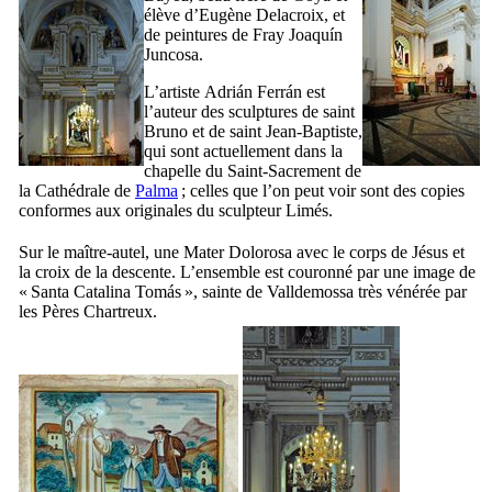
élève d’
Eugène Delacroix
, et
de peintures de
Fray Joaquín
Juncosa
.
L’artiste
Adrián Ferrán
est
l’auteur des sculptures de saint
Bruno et de saint Jean-Baptiste,
qui sont actuellement dans la
chapelle du Saint-Sacrement de
la Cathédrale de
Palma
; celles que l’on peut voir sont des copies
conformes aux originales du sculpteur Limés.
Sur le maître-autel, une
Mater Dolorosa
avec le corps de Jésus et
la croix de la descente. L’ensemble est couronné par une image de
«
Santa Catalina Tomás
», sainte de
Valldemossa
très vénérée par
les Pères Chartreux.