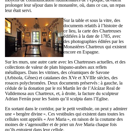
prolonger leur séjour dans le monastère, où, dans ce cas, un repas
leur était servi.
Sur la table et sous la vitre, des
documents relatifs à l’histoire de
ce lieu, la carte des Chartreuses
édifiées à la date de 1785, avec
des photographies éditées par les
Monastères Chartreux qui existent
encore en Espagne.
Sur les murs, une autre carte avec les Chartreuses actuelles, et des
collections de valeur de plats hispano-arabes aux reflets
métalliques. Dans les vitrines, des céramiques de Savone
(Arbisola, Gênes) et catalanes des
XVe
et
XVIIIe
siècles, des
rosaces polychromées. Deux documents préservés : à gauche, la
cédule de la donation par le roi Martín
Ier
de l’
Alcázar Real de
Valldemosa
aux Chartreux, et, à droite, la facture du sculpteur
Adrian Ferrán
pour les Saints qu’il sculpta dans l’Eglise.
En sortant dans le corridor, par le petit vestibule, on peut y admirer
une « bergère divine ». Ces vestibules qui existent dans toutes les
cellules sont appelés «
Ave Maria
», en raison de la coutume des
moines de s’agenouiller et de prier un Ave Maria chaque fois
qu’ils entraient dans leur cellule.