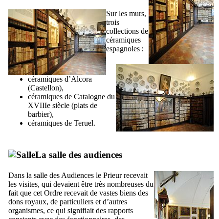
Sur les murs,
trois
collections de
céramiques
espagnoles :
céramiques d’
Alcora
(
Castellon
),
céramiques de Catalogne du
XVIIIe
siècle (plats de
barbier),
céramiques de
Teruel
.
La salle des audiences
Dans la salle des Audiences le Prieur recevait
les visites, qui devaient être très nombreuses du
fait que cet Ordre recevait de vastes biens des
dons royaux, de particuliers et d’autres
organismes, ce qui signifiait des rapports