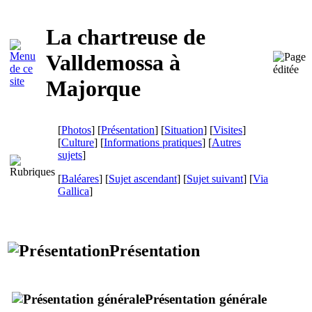
La chartreuse de
Valldemossa
à
Majorque
[
Photos
] [
Présentation
] [
Situation
] [
Visites
]
[
Culture
] [
Informations pratiques
] [
Autres
sujets
]
[
Baléares
] [
Sujet ascendant
] [
Sujet suivant
]
[
Via
Gallica
]
Présentation
Présentation générale