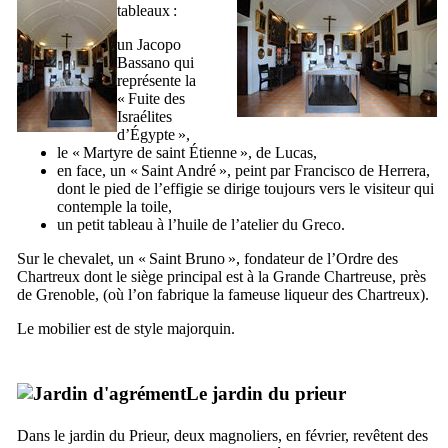
tableaux :
un
Jacopo
Bassano
qui
représente la
«
Fuite des
Israélites
d’Égypte
»,
le «
Martyre de saint Étienne
», de Lucas,
en face, un «
Saint André
», peint par
Francisco de Herrera
,
dont le pied de l’effigie se dirige toujours vers le visiteur qui
contemple la toile,
un petit tableau à l’huile de l’atelier du
Greco
.
Sur le chevalet, un «
Saint Bruno
», fondateur de l’Ordre des
Chartreux dont le siège principal est à la Grande Chartreuse, près
de Grenoble, (où l’on fabrique la fameuse liqueur des Chartreux).
Le mobilier est de style majorquin.
Le jardin du prieur
Dans le jardin du Prieur, deux magnoliers, en février, revêtent des