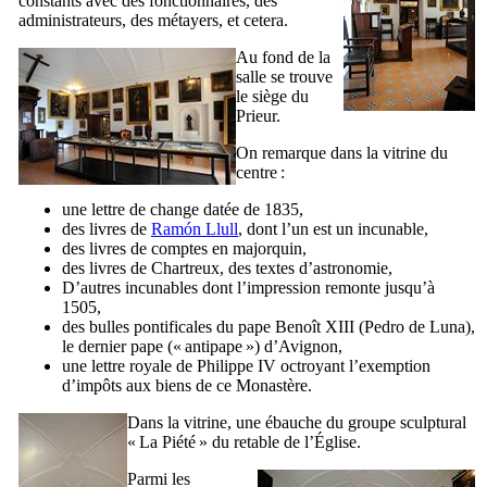
constants avec des fonctionnaires, des
administrateurs, des métayers, et cetera.
Au fond de la
salle se trouve
le siège du
Prieur.
On remarque dans la vitrine du
centre :
une lettre de change datée de 1835,
des livres de
Ramón Llull
, dont l’un est un incunable,
des livres de comptes en majorquin,
des livres de Chartreux, des textes d’astronomie,
D’autres incunables dont l’impression remonte jusqu’à
1505,
des bulles pontificales du pape Benoît
XIII
(
Pedro de Luna
),
le dernier pape (« antipape ») d’Avignon,
une lettre royale de Philippe
IV
octroyant l’exemption
d’impôts aux biens de ce Monastère.
Dans la vitrine, une ébauche du groupe sculptural
«
La Piété
» du retable de l’Église.
Parmi les