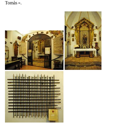
Tomàs
».