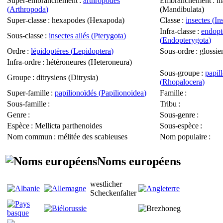
Super-embranchement
:
arthropodes
Embranchement
: m
(
Arthropoda
)
(
Mandibulata
)
Super-classe
: hexapodes (
Hexapoda
)
Classe
:
insectes (
In
Infra-classe
:
endopt
Sous-classe
:
insectes ailés (
Pterygota
)
(
Endopterygota
)
Ordre
:
lépidoptères (
Lepidoptera
)
Sous-ordre
: glossie
Infra-ordre
: hétéroneures (
Heteroneura
)
Sous-groupe
:
papil
Groupe
: ditrysiens (
Ditrysia
)
(
Rhopalocera
)
Super-famille
:
papilionoïdés (
Papilionoidea
)
Famille
:
Sous-famille
:
Tribu
:
Genre
:
Sous-genre
:
Espèce
:
Mellicta parthenoides
Sous-espèce
:
Nom commun
: mélitée des scabieuses
Nom populaire
:
Noms européens
westlicher
Scheckenfalter