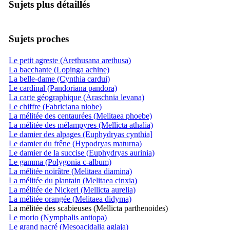
Sujets plus détaillés
Sujets proches
Le petit agreste (Arethusana arethusa)
La bacchante (Lopinga achine)
La belle-dame (Cynthia cardui)
Le cardinal (Pandoriana pandora)
La carte géographique (Araschnia levana)
Le chiffre (Fabriciana niobe)
La mélitée des centaurées (Melitaea phoebe)
La mélitée des mélampyres (Mellicta athalia)
Le damier des alpages (Euphydryas cynthia]
Le damier du frêne (Hypodryas maturna)
Le damier de la succise (Euphydryas aurinia)
Le gamma (Polygonia c-album)
La mélitée noirâtre (Melitaea diamina)
La mélitée du plantain (Melitaea cinxia)
La mélitée de Nickerl (Mellicta aurelia)
La mélitée orangée (Melitaea didyma)
La mélitée des scabieuses (Mellicta parthenoides)
Le morio (Nymphalis antiopa)
Le grand nacré (Mesoacidalia aglaja)