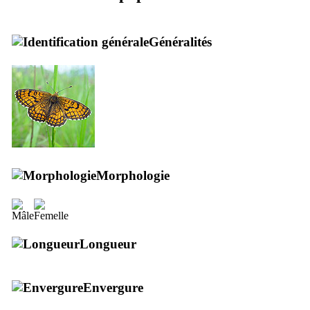
Généralités
Morphologie
Longueur
Envergure