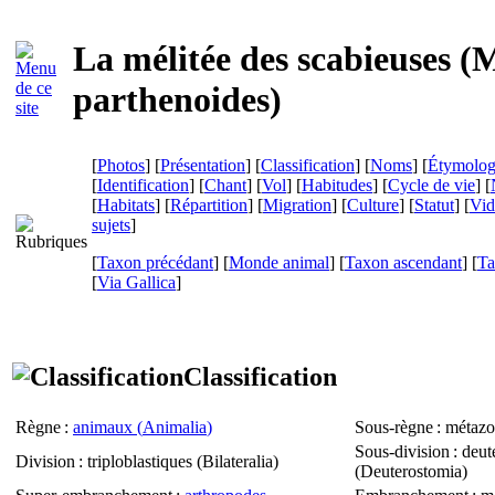
La mélitée des scabieuses (
M
parthenoides
)
[
Photos
] [
Présentation
] [
Classification
] [
Noms
] [
Étymolog
[
Identification
] [
Chant
] [
Vol
] [
Habitudes
] [
Cycle de vie
] [
[
Habitats
] [
Répartition
] [
Migration
] [
Culture
] [
Statut
] [
Vid
sujets
]
[
Taxon précédant
] [
Monde animal
] [
Taxon ascendant
] [
Ta
[
Via Gallica
]
Classification
Règne
:
animaux (
Animalia
)
Sous-règne
: métazo
Sous-division
: deut
Division
: triploblastiques (
Bilateralia
)
(
Deuterostomia
)