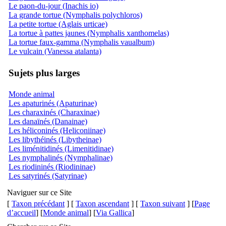
Le paon-du-jour (Inachis io)
La grande tortue (Nymphalis polychloros)
La petite tortue (Aglais urticae)
La tortue à pattes jaunes (Nymphalis xanthomelas)
La tortue faux-gamma (Nymphalis vaualbum)
Le vulcain (Vanessa atalanta)
Sujets plus larges
Monde animal
Les apaturinés (Apaturinae)
Les charaxinés (Charaxinae)
Les danaïnés (Danainae)
Les héliconinés (Heliconiinae)
Les libythéinés (Libytheinae)
Les liménitidinés (Limenitidinae)
Les nymphalinés (Nymphalinae)
Les riodininés (Riodininae)
Les satyrinés (Satyrinae)
Naviguer sur ce Site
[
Taxon précédant
] [
Taxon ascendant
] [
Taxon suivant
] [
Page
d’accueil
] [
Monde animal
] [
Via Gallica
]