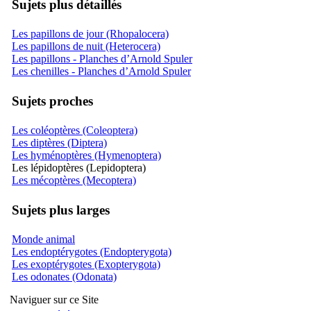
Sujets plus détaillés
Les papillons de jour (Rhopalocera)
Les papillons de nuit (Heterocera)
Les papillons - Planches d’Arnold Spuler
Les chenilles - Planches d’Arnold Spuler
Sujets proches
Les coléoptères (Coleoptera)
Les diptères (Diptera)
Les hyménoptères (Hymenoptera)
Les lépidoptères (Lepidoptera)
Les mécoptères (Mecoptera)
Sujets plus larges
Monde animal
Les endoptérygotes (Endopterygota)
Les exoptérygotes (Exopterygota)
Les odonates (Odonata)
Naviguer sur ce Site