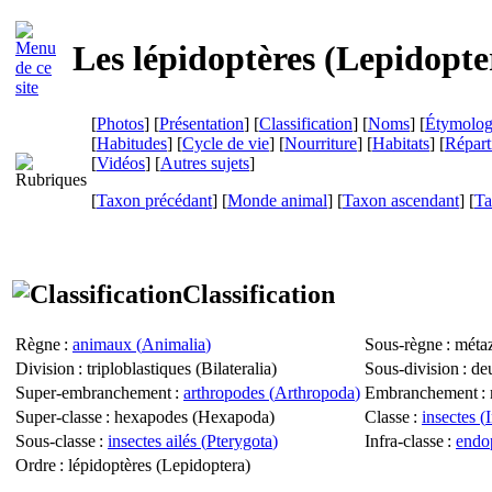
Les lépidoptères (
Lepidopte
[
Photos
] [
Présentation
] [
Classification
] [
Noms
] [
Étymolog
[
Habitudes
] [
Cycle de vie
] [
Nourriture
] [
Habitats
] [
Répart
[
Vidéos
] [
Autres sujets
]
[
Taxon précédant
] [
Monde animal
] [
Taxon ascendant
] [
Ta
Classification
Règne
:
animaux (
Animalia
)
Sous-règne
: métaz
Division
: triploblastiques (
Bilateralia
)
Sous-division
: de
Super-embranchement
:
arthropodes (
Arthropoda
)
Embranchement
: 
Super-classe
: hexapodes (
Hexapoda
)
Classe
:
insectes (
Sous-classe
:
insectes ailés (
Pterygota
)
Infra-classe
:
endop
Ordre
: lépidoptères (
Lepidoptera
)