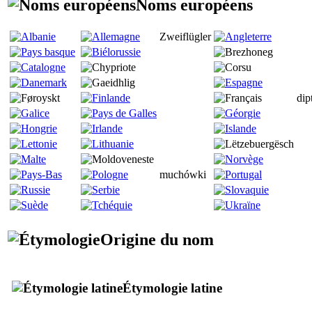
Noms européens
Zweiflügler
dip
muchówki
Origine du nom
Étymologie latine