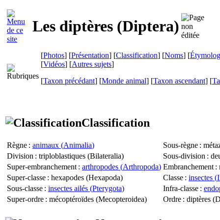
Les diptères (
Diptera
)
[
Photos
] [
Présentation
] [
Classification
] [
Noms
] [
Étymolog
[
Vidéos
] [
Autres sujets
]
[
Taxon précédant
] [
Monde animal
] [
Taxon ascendant
] [
Ta
Classification
Règne
:
animaux (
Animalia
)
Sous-règne
: métaz
Division
: triploblastiques (
Bilateralia
)
Sous-division
: de
Super-embranchement
:
arthropodes (
Arthropoda
)
Embranchement
: 
Super-classe
: hexapodes (
Hexapoda
)
Classe
:
insectes (
Sous-classe
:
insectes ailés (
Pterygota
)
Infra-classe
:
endop
Super-ordre
: mécoptéroïdes (
Mecopteroidea
)
Ordre
: diptères (
D