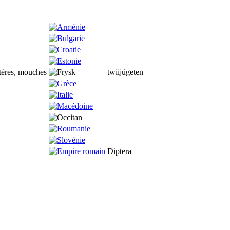
tères, mouches
twiijügeten
Diptera