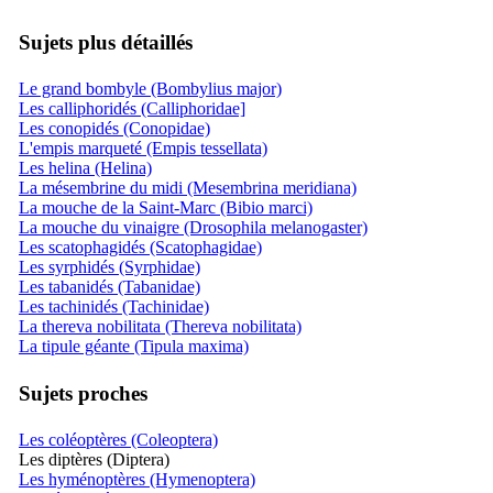
Sujets plus détaillés
Le grand bombyle (Bombylius major)
Les calliphoridés (Calliphoridae]
Les conopidés (Conopidae)
L'empis marqueté (Empis tessellata)
Les helina (Helina)
La mésembrine du midi (Mesembrina meridiana)
La mouche de la Saint-Marc (Bibio marci)
La mouche du vinaigre (Drosophila melanogaster)
Les scatophagidés (Scatophagidae)
Les syrphidés (Syrphidae)
Les tabanidés (Tabanidae)
Les tachinidés (Tachinidae)
La thereva nobilitata (Thereva nobilitata)
La tipule géante (Tipula maxima)
Sujets proches
Les coléoptères (Coleoptera)
Les diptères (Diptera)
Les hyménoptères (Hymenoptera)