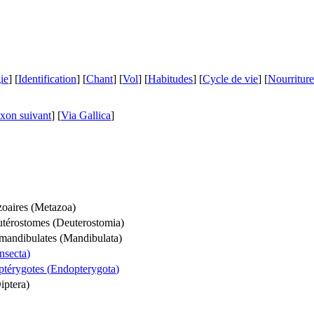
ie
] [
Identification
] [
Chant
] [
Vol
] [
Habitudes
] [
Cycle de vie
] [
Nourriture
xon suivant
]
[
Via Gallica
]
oaires (
Metazoa
)
utérostomes (
Deuterostomia
)
mandibulates (
Mandibulata
)
Insecta
)
térygotes (
Endopterygota
)
iptera
)