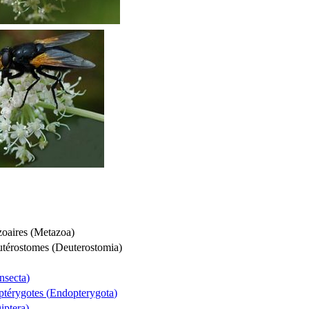
oaires (
Metazoa
)
utérostomes (
Deuterostomia
)
Insecta
)
térygotes (
Endopterygota
)
iptera
)