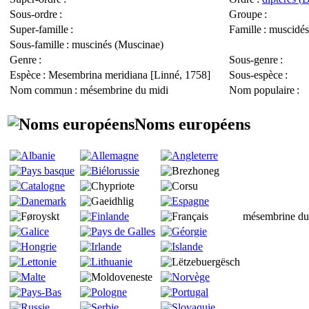
Sous-ordre
:
Groupe
:
Super-famille
:
Famille
: muscidés
Sous-famille
: muscinés (
Muscinae
)
Genre
:
Sous-genre
:
Espèce
:
Mesembrina meridiana
[Linné, 1758]
Sous-espèce
:
Nom commun
: mésembrine du midi
Nom populaire
:
Noms européens
mésembrine du