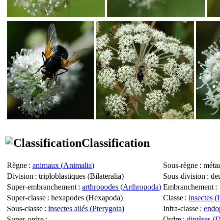
Classification
Règne
:
animaux (
Animalia
)
Sous-règne
: métaz
Division
: triploblastiques (
Bilateralia
)
Sous-division
: de
Super-embranchement
:
arthropodes (
Arthropoda
)
Embranchement
:
Super-classe
: hexapodes (
Hexapoda
)
Classe
:
insectes (
Sous-classe
:
insectes ailés (
Pterygota
)
Infra-classe
:
endop
Super-ordre
:
Ordre
:
diptères (
D