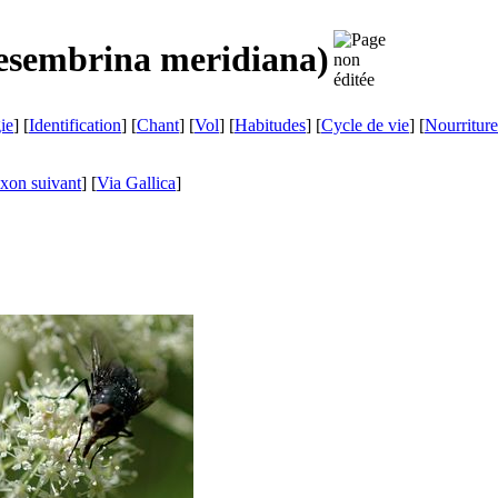
sembrina meridiana
)
ie
] [
Identification
] [
Chant
] [
Vol
] [
Habitudes
] [
Cycle de vie
] [
Nourriture
xon suivant
]
[
Via Gallica
]