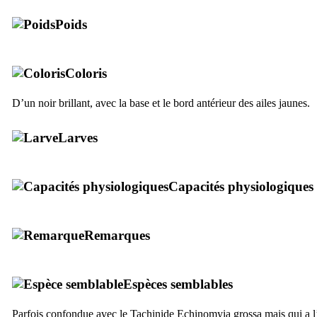
Poids
Coloris
D’un noir brillant, avec la base et le bord antérieur des ailes jaunes.
Larves
Capacités physiologiques
Remarques
Espèces semblables
Parfois confondue avec le Tachinide
Echinomyia grossa
mais qui a l’