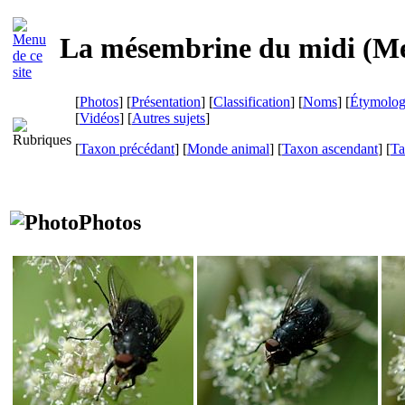
La mésembrine du midi (
Me
[
Photos
] [
Présentation
] [
Classification
] [
Noms
] [
Étymolog
[
Vidéos
] [
Autres sujets
]
[
Taxon précédant
] [
Monde animal
] [
Taxon ascendant
] [
Ta
Photos