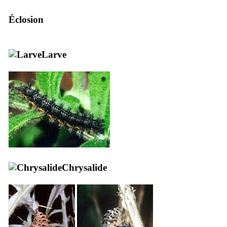
Éclosion
Larve
Chrysalide