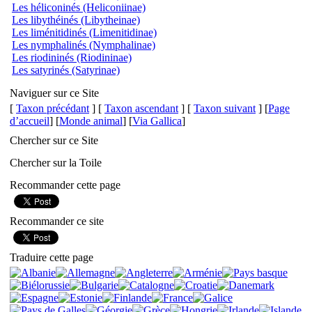
Les héliconinés (Heliconiinae)
Les libythéinés (Libytheinae)
Les liménitidinés (Limenitidinae)
Les nymphalinés (Nymphalinae)
Les riodininés (Riodininae)
Les satyrinés (Satyrinae)
Naviguer sur ce Site
[
Taxon précédant
] [
Taxon ascendant
] [
Taxon suivant
] [
Page
d’accueil
] [
Monde animal
] [
Via Gallica
]
Chercher sur ce Site
Chercher sur la Toile
Recommander cette page
Recommander ce site
Traduire cette page