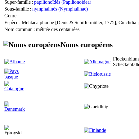
Super-famille
:
papilionoïdés (
Papilionoidea
)
Sous-famille
:
nymphalinés (
Nymphalinae
)
Genre
:
Espèce
:
Melitaea phoebe
[Denis & Schiffermüller, 1775],
Cinclidia
Nom commun
: mélitée des centaurées
Noms européens
Flockenblum
Scheckenfalt