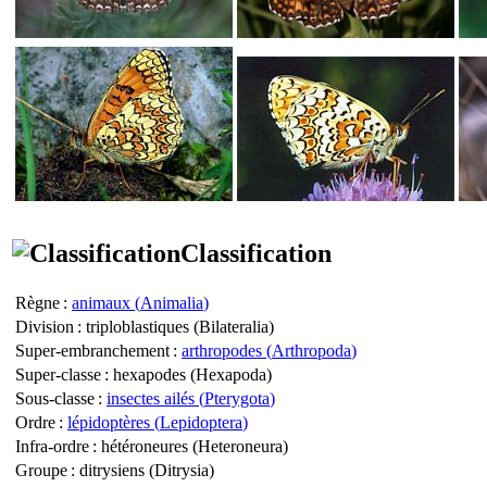
Classification
Règne
:
animaux (
Animalia
)
Division
: triploblastiques (
Bilateralia
)
Super-embranchement
:
arthropodes (
Arthropoda
)
Super-classe
: hexapodes (
Hexapoda
)
Sous-classe
:
insectes ailés (
Pterygota
)
Ordre
:
lépidoptères (
Lepidoptera
)
Infra-ordre
: hétéroneures (
Heteroneura
)
Groupe
: ditrysiens (
Ditrysia
)