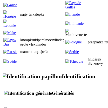
nagy tarkalepke
knoopkruidparelmoervlinder,
przeplatka fe
grote vlekvlinder
шашечница феба
hnìdásek
diviznový
Identification
Généralités