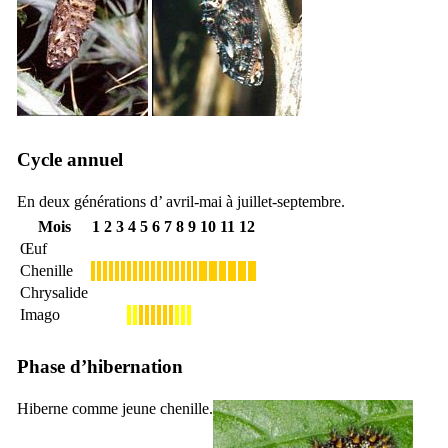
Cycle annuel
En deux générations d’ avril-mai à juillet-septembre.
Mois
1
2
3
4
5
6
7
8
9
10
11
12
Œuf
Chenille
Chrysalide
Imago
Phase d’hibernation
Hiberne comme jeune chenille.