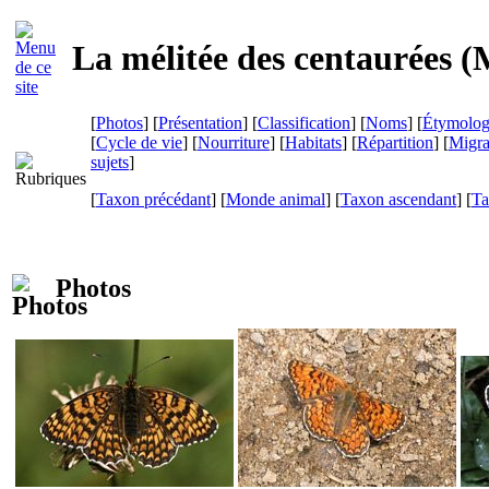
La mélitée des centaurées (
M
[
Photos
] [
Présentation
] [
Classification
] [
Noms
] [
Étymolog
[
Cycle de vie
] [
Nourriture
] [
Habitats
] [
Répartition
] [
Migra
sujets
]
[
Taxon précédant
] [
Monde animal
] [
Taxon ascendant
] [
Ta
Photos