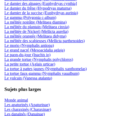
Le damier des alpages (Euphydryas cynthia]
Le damier du frêne (Hypodryas maturna)
Le damier de la succise (Euphydryas aurinia)
Le gamma (Polygonia c-album)
La mélitée noirâtre (Melitaea diamina)
La mélitée du plantain (Melitaea cinxia)
La mélitée de Nickerl (Mellicta aurelia)
La mélitée orangée (Melitaea didyma)
La mélitée des scabieuses (Mellicta parthenoides)
Le morio (Nymphalis antiopa)
Le grand nacré (Mesoacidalia aglaja)
Le paon-du-jour (Inachis io)
La grande tortue (Nymphalis polychloros)
La petite tortue (Aglais urticae)
La tortue à pattes jaunes (Nymphalis xanthomelas)
La tortue faux-gamma (Nymphalis vaualbum)
Le vulcain (Vanessa atalanta)
Sujets plus larges
Monde animal
Les apaturinés (Apaturinae)
Les charaxinés (Charaxinae)
Les danaïnés (Danainae)