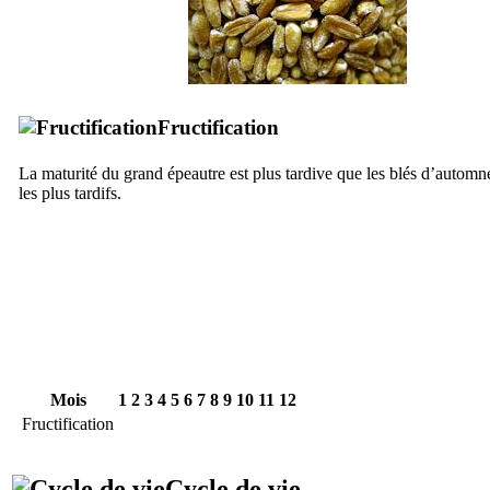
Fructification
La maturité du grand épeautre est plus tardive que les blés d’automn
les plus tardifs.
Mois
1
2
3
4
5
6
7
8
9
10
11
12
Fructification
Cycle de vie