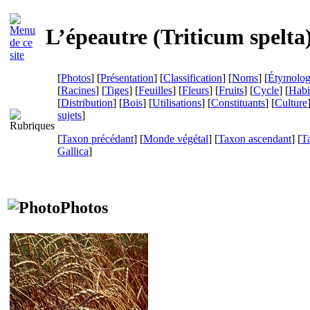
L’épeautre (
Triticum spelta
[
Photos
] [
Présentation
] [
Classification
] [
Noms
] [
Étymolog
[
Racines
] [
Tiges
] [
Feuilles
] [
Fleurs
] [
Fruits
] [
Cycle
] [
Habi
[
Distribution
] [
Bois
] [
Utilisations
] [
Constituants
] [
Culture
sujets
]
[
Taxon précédant
] [
Monde végétal
] [
Taxon ascendant
] [
T
Gallica
]
Photos