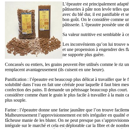
L’épeautre est principalement adapté 
pâtisseries à pâte non levée telles qu
avec du blé dur, il est panifiable et
bon goût. On le considère comme un 
pâtisserie. L’épeautre possède une dé
Sa valeur nutritive est semblable à ce
Les inconvénients qu’on lui trouve son
et une propension à engendrer des fl
ne supporte plus guère.
Concassés ou entiers, les grains peuvent être utilisés comme le riz un
remplacent avantageusement (ils cuisent en une heure).
Panification : l’épeautre est beaucoup plus délicat à travailler que le
solubilité dans l’eau en fait une céréale pour laquelle il faut bien mesu
confection des pains. Il demande un pétrissage beaucoup plus court.
considérer comme étant le grain le plus facile à travailler à la main 
plus souple.
Farine : l’épeautre donne une farine jaunâtre que l’on trouve facilem
Malheureusement l’approvisionnement est très irrégulier en qualité et
fâcheuse manie de les bluter. On ne peut presque pas s’approvisionne
intégrale sur le marché et cela est déplorable car la fibre et de nombr