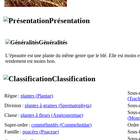
Présentation
Généralités
L’épeautre est une plante du même genre que le blé. Elle est moins 
rendement est moins bon.
Classification
Sous-
Règne
:
plantes (
Plantae
)
(
Trach
Division
:
plantes à graines (
Spermatophyta
)
Sous-d
Sous-c
Classe
:
plantes à fleurs (
Angiospermae
)
(
Mono
Super-ordre
:
commélinidés (
Commelinidae
)
Ordre
Famille
:
poacées (
Poaceae
)
Sous-f
Sous-