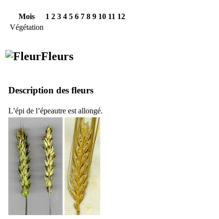
Mois
1
2
3
4
5
6
7
8
9
10
11
12
Végétation
Fleurs
Description des fleurs
L’épi de l’épeautre est allongé.