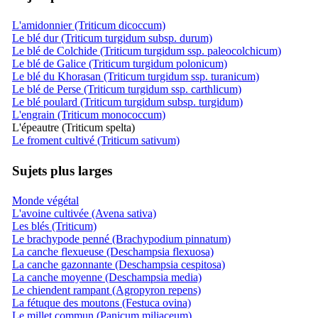
L'amidonnier (Triticum dicoccum)
Le blé dur (Triticum turgidum subsp. durum)
Le blé de Colchide (Triticum turgidum ssp. paleocolchicum)
Le blé de Galice (Triticum turgidum polonicum)
Le blé du Khorasan (Triticum turgidum ssp. turanicum)
Le blé de Perse (Triticum turgidum ssp. carthlicum)
Le blé poulard (Triticum turgidum subsp. turgidum)
L'engrain (Triticum monococcum)
L'épeautre (Triticum spelta)
Le froment cultivé (Triticum sativum)
Sujets plus larges
Monde végétal
L'avoine cultivée (Avena sativa)
Les blés (Triticum)
Le brachypode penné (Brachypodium pinnatum)
La canche flexueuse (Deschampsia flexuosa)
La canche gazonnante (Deschampsia cespitosa)
La canche moyenne (Deschampsia media)
Le chiendent rampant (Agropyron repens)
La fétuque des moutons (Festuca ovina)
Le millet commun (Panicum miliaceum)