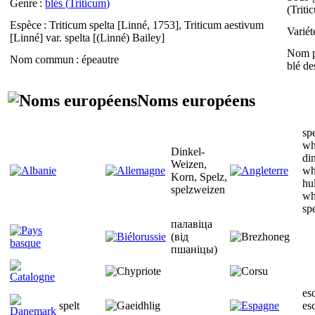
Genre
:
blés (
Triticum
)
(
Triti
Espèce
:
Triticum spelta
[Linné, 1753],
Triticum aestivum
Variét
[Linné]
var. spelta
[(Linné) Bailey]
Nom p
Nom commun
: épeautre
blé de
Noms européens
spe
wh
Dinkel-
di
Weizen,
wh
Korn, Spelz,
hu
spelzweizen
wh
spe
палавіца
(від
пшаніцы)
es
spelt
es