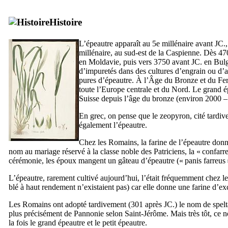
Histoire
L’épeautre apparaît au 5e millénaire avant JC.,
millénaire, au sud-est de la Caspienne. Dès 47
en Moldavie, puis vers 3750 avant JC. en Bulga
d’impuretés dans des cultures d’engrain ou d’a
pures d’épeautre. À l’Âge du Bronze et du Fer, 
toute l’Europe centrale et du Nord. Le grand ép
Suisse depuis l’âge du bronze (environ 2000 –
En grec, on pense que le
zeopyron
, cité tardi
également l’épeautre.
Chez les Romains, la farine de l’épeautre do
nom au mariage réservé à la classe noble des Patriciens, la «
confarre
cérémonie, les époux mangent un gâteau d’épeautre («
panis farreus
L’épeautre, rarement cultivé aujourd’hui, l’était fréquemment chez l
blé à haut rendement n’existaient pas) car elle donne une farine d’exc
Les Romains ont adopté tardivement (301 après JC.) le nom de
spelt
plus précisément de Pannonie selon Saint-Jérôme. Mais très tôt, ce 
la fois le grand épeautre et le petit épeautre.