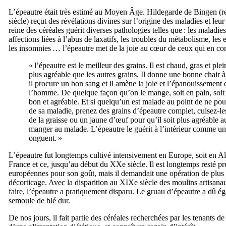
L’épeautre était très estimé au Moyen Âge. Hildegarde de Bingen (r
siècle) reçut des révélations divines sur l’origine des maladies et leur 
reine des céréales guérit diverses pathologies telles que : les maladies 
affections liées à l’abus de laxatifs, les troubles du métabolisme, les 
les insomnies … l’épeautre met de la joie au cœur de ceux qui en c
« l’épeautre est le meilleur des grains. Il est chaud, gras et plein
plus agréable que les autres grains. Il donne une bonne chair à
il procure un bon sang et il amène la joie et l’épanouissement d
l’homme. De quelque façon qu’on le mange, soit en pain, soit d
bon et agréable. Et si quelqu’un est malade au point de ne po
de sa maladie, prenez des grains d’épeautre complet, cuisez-le
de la graisse ou un jaune d’œuf pour qu’il soit plus agréable au
manger au malade. L’épeautre le guérit à l’intérieur comme un
onguent. »
L’épeautre fut longtemps cultivé intensivement en Europe, soit en A
France et ce, jusqu’au début du
XXe
siècle. Il est longtemps resté p
européennes pour son goût, mais il demandait une opération de plus q
décorticage. Avec la disparition au
XIXe
siècle des moulins artisanau
faire, l’épeautre a pratiquement disparu. Le gruau d’épeautre a dû ég
semoule de blé dur.
De nos jours, il fait partie des céréales recherchées par les tenants de