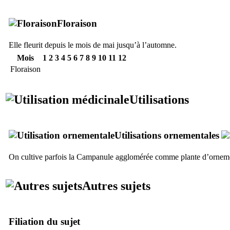
Floraison
Elle fleurit depuis le mois de mai jusqu’à l’automne.
Mois
1
2
3
4
5
6
7
8
9
10
11
12
Floraison
Utilisations
Utilisations ornementales
On cultive parfois la Campanule agglomérée comme plante d’ornem
Autres sujets
Filiation du sujet