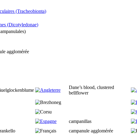
culaires (
Tracheobionta
)
nes (
Dicotyledonae
)
ampanulales
)
ule agglomérée
Dane’s blood, clustered
uelglockenblume
bellflower
campanillas
rankello
campanule agglomérée