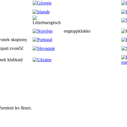
engtoppklokke
onek skupiony
njasti zvončić
nek klubkatý
sentent les fleurs.