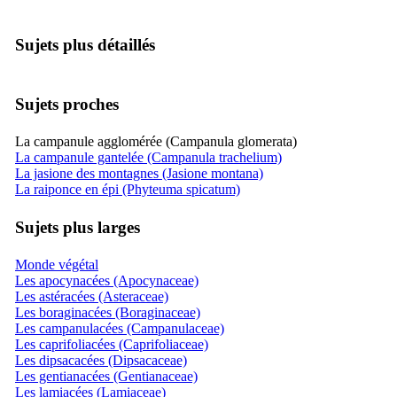
Sujets plus détaillés
Sujets proches
La campanule agglomérée (Campanula glomerata)
La campanule gantelée (Campanula trachelium)
La jasione des montagnes (Jasione montana)
La raiponce en épi (Phyteuma spicatum)
Sujets plus larges
Monde végétal
Les apocynacées (Apocynaceae)
Les astéracées (Asteraceae)
Les boraginacées (Boraginaceae)
Les campanulacées (Campanulaceae)
Les caprifoliacées (Caprifoliaceae)
Les dipsacacées (Dipsacaceae)
Les gentianacées (Gentianaceae)
Les lamiacées (Lamiaceae)