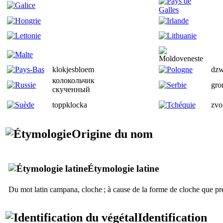
klokjesbloem
dzw
колокольчик
gro
скученный
toppklocka
zvo
Origine du nom
Étymologie latine
Du mot latin
campana
, cloche ; à cause de la forme de cloche que pré
Identification