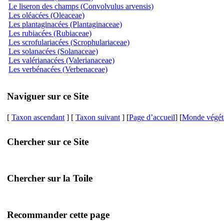
Le liseron des champs (Convolvulus arvensis)
Les oléacées (Oleaceae)
Les plantaginacées (Plantaginaceae)
Les rubiacées (Rubiaceae)
Les scrofulariacées (Scrophulariaceae)
Les solanacées (Solanaceae)
Les valérianacées (Valerianaceae)
Les verbénacées (Verbenaceae)
Naviguer sur ce Site
[
Taxon ascendant
] [
Taxon suivant
] [
Page d’accueil
] [
Monde végét
Chercher sur ce Site
Chercher sur la Toile
Recommander cette page