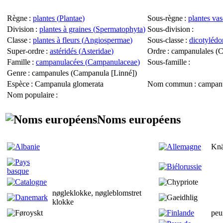
Règne
:
plantes (
Plantae
)
Sous-règne
:
plantes vas
Division
:
plantes à graines (
Spermatophyta
)
Sous-division
:
Classe
:
plantes à fleurs (
Angiospermae
)
Sous-classe
:
dicotylédo
Super-ordre
:
astéridés (
Asteridae
)
Ordre
: campanulales (
C
Famille
:
campanulacées (
Campanulaceae
)
Sous-famille
:
Genre
: campanules (
Campanula
[Linné])
Espèce
:
Campanula glomerata
Nom commun
: campan
Nom populaire
:
Noms européens
Knä
nøgleklokke, nøgleblomstret
klokke
peu