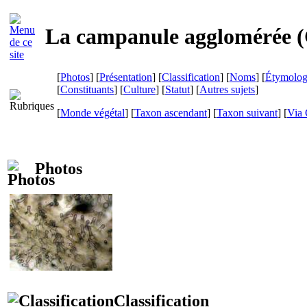
La campanule agglomérée (
[
Photos
] [
Présentation
] [
Classification
] [
Noms
] [
Étymolog
[
Constituants
] [
Culture
] [
Statut
] [
Autres sujets
]
[
Monde végétal
] [
Taxon ascendant
] [
Taxon suivant
]
[
Via 
Photos
Classification