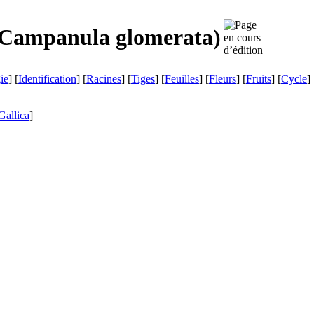
Campanula glomerata
)
ie
] [
Identification
] [
Racines
] [
Tiges
] [
Feuilles
] [
Fleurs
] [
Fruits
] [
Cycle
] 
Gallica
]