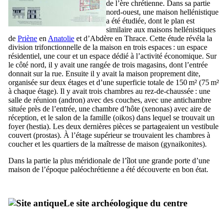
de l’ère chrétienne. Dans sa partie
nord-ouest, une maison hellénistique
a été étudiée, dont le plan est
similaire aux maisons hellénistiques
de
Priène
en
Anatolie
et d’Abdère en Thrace. Cette étude révéla la
division trifonctionnelle de la maison en trois espaces : un espace
résidentiel, une cour et un espace dédié à l’activité économique. Sur
le côté nord, il y avait une rangée de trois magasins, dont l’entrée
donnait sur la rue. Ensuite il y avait la maison proprement dite,
organisée sur deux étages et d’une superficie totale de 150 m² (75 m²
à chaque étage). Il y avait trois chambres au rez-de-chaussée : une
salle de réunion (
andron
) avec des couches, avec une antichambre
située près de l’entrée, une chambre d’hôte (
xenonas
) avec aire de
réception, et le salon de la famille (
oikos
) dans lequel se trouvait un
foyer (
hestia
). Les deux dernières pièces se partageaient un vestibule
couvert (
prostas
). À l’étage supérieur se trouvaient les chambres à
coucher et les quartiers de la maîtresse de maison (
gynaikonites
).
Dans la partie la plus méridionale de l’îlot une grande porte d’une
maison de l’époque paléochrétienne a été découverte en bon état.
Le site archéologique du centre