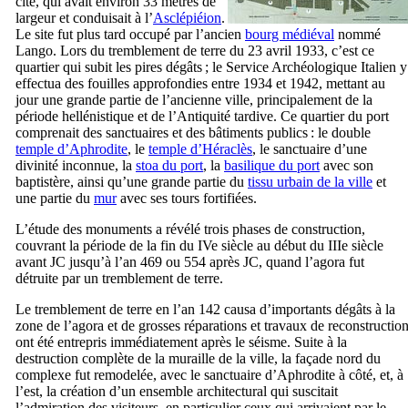
cité, qui avait environ 33 mètres de
largeur et conduisait à l’
Asclépiéion
.
Le site fut plus tard occupé par l’ancien
bourg médiéval
nommé
Lango. Lors du tremblement de terre du 23 avril 1933, c’est ce
quartier qui subit les pires dégâts ; le Service Archéologique Italien y
effectua des fouilles approfondies entre 1934 et 1942, mettant au
jour une grande partie de l’ancienne ville, principalement de la
période hellénistique et de l’Antiquité tardive. Ce quartier du port
comprenait des sanctuaires et des bâtiments publics : le double
temple d’Aphrodite
, le
temple d’Héraclès
, le sanctuaire d’une
divinité inconnue, la
stoa du port
, la
basilique du port
avec son
baptistère, ainsi qu’une grande partie du
tissu urbain de la ville
et
une partie du
mur
avec ses tours fortifiées.
L’étude des monuments a révélé trois phases de construction,
couvrant la période de la fin du
IVe
siècle au début du
IIIe
siècle
avant JC jusqu’à l’an 469 ou 554 après JC, quand l’agora fut
détruite par un tremblement de terre.
Le tremblement de terre en l’an 142 causa d’importants dégâts à la
zone de l’agora et de grosses réparations et travaux de reconstructio
ont été entrepris immédiatement après le séisme. Suite à la
destruction complète de la muraille de la ville, la façade nord du
complexe fut remodelée, avec le sanctuaire d’Aphrodite à côté, et, à
l’est, la création d’un ensemble architectural qui suscitait
l’admiration des visiteurs, en particulier ceux qui arrivaient par le