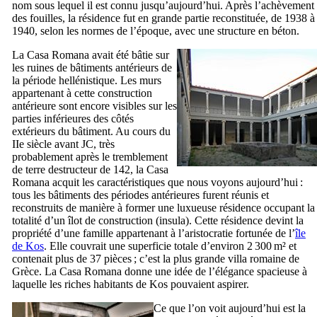
nom sous lequel il est connu jusqu’aujourd’hui. Après l’achèvement
des fouilles, la résidence fut en grande partie reconstituée, de 1938 à
1940, selon les normes de l’époque, avec une structure en béton.
La
Casa Romana
avait été bâtie sur
les ruines de bâtiments antérieurs de
la période hellénistique. Les murs
appartenant à cette construction
antérieure sont encore visibles sur les
parties inférieures des côtés
extérieurs du bâtiment. Au cours du
IIe
siècle avant JC, très
probablement après le tremblement
de terre destructeur de 142, la
Casa
Romana
acquit les caractéristiques que nous voyons aujourd’hui :
tous les bâtiments des périodes antérieures furent réunis et
reconstruits de manière à former une luxueuse résidence occupant la
totalité d’un îlot de construction (
insula
). Cette résidence devint la
propriété d’une famille appartenant à l’aristocratie fortunée de l’
île
de
Kos
. Elle couvrait une superficie totale d’environ 2 300 m² et
contenait plus de 37 pièces ; c’est la plus grande villa romaine de
Grèce. La
Casa Romana
donne une idée de l’élégance spacieuse à
laquelle les riches habitants de
Kos
pouvaient aspirer.
Ce que l’on voit aujourd’hui est la