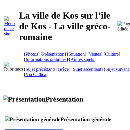
La ville de
Kos
sur l’île
de
Kos
- La ville gréco-
romaine
[
Photos
] [
Présentation
] [
Situation
] [
Visites
] [
Culture
]
[
Informations pratiques
] [
Autres sujets
]
[
Sujet précédant
] [
Grèce
] [
Sujet ascendant
] [
Sujet suivant
[
Via Gallica
]
Présentation
Présentation générale