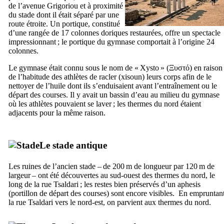
de l’avenue
Grigoriou
et à proximité
du stade dont il était séparé par une
route étroite. Un portique, constitué
d’une rangée de 17 colonnes doriques restaurées, offre un spectacle
impressionnant ; le portique du gymnase comportait à l’origine 24
colonnes.
Le gymnase était connu sous le nom de «
Xysto
» (
Ξυστό
) en raison
de l’habitude des athlètes de racler (
xisoun
) leurs corps afin de le
nettoyer de l’huile dont ils s’enduisaient avant l’entraînement ou le
départ des courses. Il y avait un bassin d’eau au milieu du gymnase
où les athlètes pouvaient se laver ; les thermes du nord étaient
adjacents pour la même raison.
Le stade antique
Les ruines de l’ancien stade – de 200 m de longueur par 120 m de
largeur – ont été découvertes au sud-ouest des thermes du nord, le
long de la rue Tsaldari ; les restes bien préservés d’un
aphesis
(portillon de départ des courses) sont encore visibles. En empruntan
la rue Tsaldari vers le nord-est, on parvient aux thermes du nord.