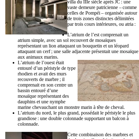
villa du
IIIe
siècle après JC : une
vaste demeure patricienne – comme
celles de Pompéi – organisée autour
de trois zones distinctes délimitées
par trois cours intérieures, ou
atria
:
L’
atrium
de l’est comprenait un
atrium simple, avec un sol recouvert de mosaïques
représentant un lion attaquant un bouquetin et un léopard
attaquant un cerf ; une salle adjacente présentait une mosaïque
aux animaux marins.
L’
atrium
de l’ouest était
entouré d’un péristyle de type
rhodien et avait des murs
recouverts de marbre ; il
comprenait en son centre un
bassin entouré d’une
mosaïque représentant des
dauphins et une nymphe
marine chevauchant un monstre marin à tête de cheval.
L’
atrium
du nord, le plus grand, possédait le péristyle le plus
grandiose : une double colonnade supportant un balcon à
colonnade.
Cette combinaison des marbres et