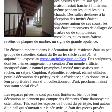
des bassins d’eau faisait que la
maison restait fraîche à l’intérieur,
même pendant les jours les plus
chauds. Des salles destinées à la
réception des invités étaient
disposées autour de ces cours ; les
sols étaient recouverts de dallages de
marbre ou de somptueuses
mosaïques, et les murs étaient
revêtus de plaques de marbre, un signe de grande opulence.
Un élément important dans la décoration de la résidence était un peti
groupe de statuettes, datant du
IIe
au
Ier
siècle avant JC, et
aujourd’hui exposé au
musée archéologique de
Kos
. Des sculptures,
dont les thèmes suggéraient la création d’un monde artificiel
incorporé dans le naturel (nymphes à moitié nues assises sur un
rocher, un satyre, Cupidon, Aphrodite, et cetera), étaient utilisées
pour la décoration des péristyles de la résidence ; elles donnaient à
leur propriétaire l’aura d’un collectionneur d’art, proclamant ainsi
son statut social élevé.
Les espaces privés ne sont pas sans fioritures, bien que leur
décoration ne tiennent pas compte des éléments d’une flamboyante
ostentation. Tels sont les espaces de l’ouest du péristyle, tout autour
d’un hall qui s’ouvrait sur le péristyle ; c’était des pièces privées