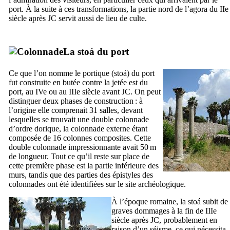
port. À la suite à ces transformations, la partie nord de l’agora du
IIe
siècle après JC servit aussi de lieu de culte.
La
stoá
du port
Ce que l’on nomme le portique (
stoá
) du port
fut construite en butée contre la jetée est du
port, au
IVe
ou au
IIIe
siècle avant JC. On peut
distinguer deux phases de construction : à
l’origine elle comprenait 31 salles, devant
lesquelles se trouvait une double colonnade
d’ordre dorique, la colonnade externe étant
composée de 16 colonnes composites. Cette
double colonnade impressionnante avait 50 m
de longueur. Tout ce qu’il reste sur place de
cette première phase est la partie inférieure des
murs, tandis que des parties des épistyles des
colonnades ont été identifiées sur le site archéologique.
À l’époque romaine, la
stoá
subit de
graves dommages à la fin de
IIIe
siècle après JC, probablement en
raison d’un séisme, ce qui nécessita