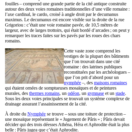
fouilles – comprend une grande partie de la cité antique construite
autour des deux voies romaines traditionnelles d’une ville romaine :
l’axe cardinal, le
cardo
, croisé à angle droit par le
decumanus
maximus
. Le
decumanus
est encore visible sur la droite de la rue
Grigoriou
: c’était une voie romaine pavée, de 10,5 mètres de
largeur, avec de larges trottoirs, qui était bordé d’arcades ; on peut y
remarquer les traces faites sur les pavés par les roues des chars
romains.
Cette vaste zone comprend les
vestiges de la plupart des bâtiments
que l’on trouvait dans une cité
romaine : des latrines publiques
reconstituées par les archéologues –
que l’on prit d’abord pour un
nymphée
–, des
maisons romaines
qui étaient ornées de somptueuses mosaïques et de peintures
murales, des
thermes romains
, un
odéon
, un
gymnase
et un
stade
.
Sous les deux voies principales se trouvait un système complexe de
drainage assurant l’assainissement de la cité.
À droite du
Nymphée
se trouve – sous une toiture de protection –
une mosaïque représentant le « Jugement de Pâris » ; Pâris devait
décider qui des trois déesses Athéna, Héra et Aphrodite était la plus
belle : Pâris jugea que c’était Aphrodite.