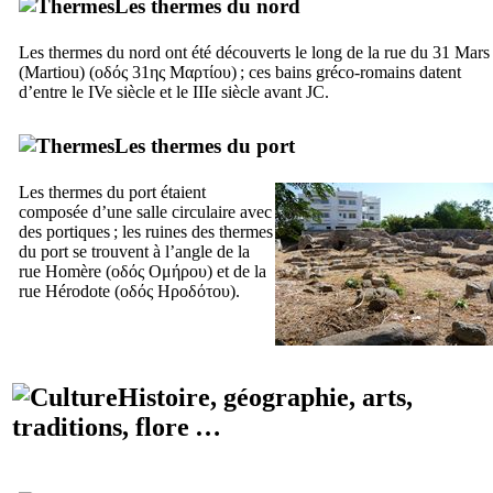
Les thermes du nord
Les thermes du nord ont été découverts le long de la rue du 31 Mars
(
Martiou
) (
οδός 31ης Μαρτίου
) ; ces bains gréco-romains datent
d’entre le
IVe
siècle et le
IIIe
siècle avant JC.
Les thermes du port
Les thermes du port étaient
composée d’une salle circulaire avec
des portiques ; les ruines des thermes
du port se trouvent à l’angle de la
rue Homère (
οδός Ομήρου
) et de la
rue Hérodote (
οδός Ηροδότου
).
Histoire, géographie, arts,
traditions, flore …