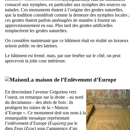
consacré aux nymphes, en particulier aux nymphes des sources ou
naïades. Ces monuments étaient à l’origine des grottes naturelles,
que la tradition considérait comme la demeure des nymphes locales ;
ces grottes étaient parfois aménagées de manière à fournir un
approvisionnement en eau. Plus tard des grottes artificielles
remplacèrent les grottes naturelles.
On considère maintenant que ce bâtiment était en réalité un luxueux
urinoir public ou des latrines.
Le bâtiment est fermé, mais, par une fenêtre sur le côté, on peut
apercevoir la jolie cour intérieure.
La maison de l’Enlèvement d’Europe
En descendant l’avenue
Grigoriou
vers
l’ouest, on remarque sur la droite – au nord
du
decumanus
– des abris de bois : ils
protègent les ruines de la « Maison
d’Europe ». Ce monument doit son nom à la
remarquable mosaïque représentant
l’enlèvement d’Europe (
Ευρώπη
) par le
dieu Zeus (
Ζευς
) sous l’apparence d’un