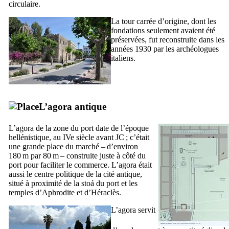
circulaire.
La tour carrée d’origine, dont les
fondations seulement avaient été
préservées, fut reconstruite dans les
années 1930 par les archéologues
italiens.
L’agora antique
L’agora de la zone du port date de l’époque
hellénistique, au
IVe
siècle avant JC ; c’était
une grande place du marché – d’environ
180 m par 80 m – construite juste à côté du
port pour faciliter le commerce. L’agora était
aussi le centre politique de la cité antique,
situé à proximité de la
stoá
du port et les
temples d’Aphrodite et d’Héraclès.
L’agora servit