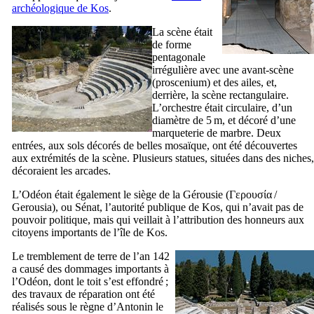
archéologique de
Kos
.
La scène était
de forme
pentagonale
irrégulière avec une avant-scène
(proscenium) et des ailes, et,
derrière, la scène rectangulaire.
L’orchestre était circulaire, d’un
diamètre de 5 m, et décoré d’une
marqueterie de marbre. Deux
entrées, aux sols décorés de belles mosaïque, ont été découvertes
aux extrémités de la scène. Plusieurs statues, situées dans des niches,
décoraient les arcades.
L’Odéon était également le siège de la Gérousie (
Γερουσία
/
Gerousia
), ou Sénat, l’autorité publique de Kos, qui n’avait pas de
pouvoir politique, mais qui veillait à l’attribution des honneurs aux
citoyens importants de l’île de Kos.
Le tremblement de terre de l’an 142
a causé des dommages importants à
l’Odéon, dont le toit s’est effondré ;
des travaux de réparation ont été
réalisés sous le règne d’Antonin le