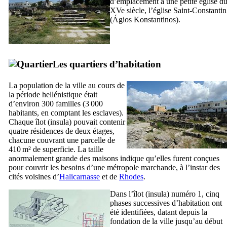
d’emplacement à une petite église d
XVe
siècle, l’église Saint-Constantin
(
Ágios Konstantinos
).
Les quartiers d’habitation
La population de la ville au cours de
la période hellénistique était
d’environ 300 familles (3 000
habitants, en comptant les esclaves).
Chaque îlot (
insula
) pouvait contenir
quatre résidences de deux étages,
chacune couvrant une parcelle de
410 m² de superficie. La taille
anormalement grande des maisons indique qu’elles furent conçues
pour couvrir les besoins d’une métropole marchande, à l’instar des
cités voisines d’
Halicarnasse
et de
Rhodes
.
Dans l’îlot (
insula
) numéro 1, cinq
phases successives d’habitation ont
été identifiées, datant depuis la
fondation de la ville jusqu’au début