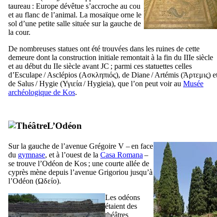
taureau : Europe dévêtue s’accroche au cou
et au flanc de l’animal. La mosaïque orne le
sol d’une petite salle située sur la gauche de
la cour.
De nombreuses statues ont été trouvées dans les ruines de cette
demeure dont la construction initiale remontait à la fin du
IIIe
siècle
et au début du
IIe
siècle avant JC ; parmi ces statuettes celles
d’Esculape / Asclépios (
Ασκληπιός
), de Diane / Artémis (
Άρτεμις
) e
de Salus / Hygie (
Υγιεία
/
Hygieia
), que l’on peut voir au
Musée
archéologique de
Kos
.
L’Odéon
Sur la gauche de l’avenue Grégoire V – en face
du
gymnase
, et à l’ouest de la
Casa Romana
–
se trouve l’Odéon de
Kos
; une courte allée de
cyprès mène depuis l’avenue
Grigoriou
jusqu’à
l’Odéon (
Ωδείο
).
Les odéons
étaient des
théâtres