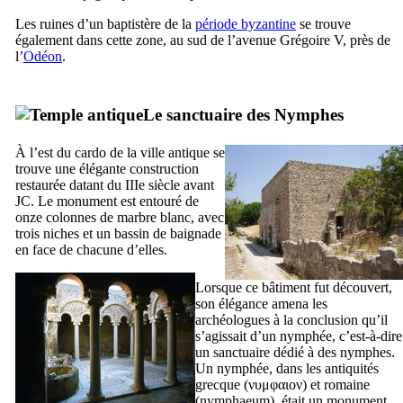
Les ruines d’un baptistère de la
période byzantine
se trouve
également dans cette zone, au sud de l’avenue Grégoire
V
, près de
l’
Odéon
.
Le sanctuaire des Nymphes
À l’est du
cardo
de la ville antique se
trouve une élégante construction
restaurée datant du
IIIe
siècle avant
JC. Le monument est entouré de
onze colonnes de marbre blanc, avec
trois niches et un bassin de baignade
en face de chacune d’elles.
Lorsque ce bâtiment fut découvert,
son élégance amena les
archéologues à la conclusion qu’il
s’agissait d’un nymphée, c’est-à-dire
un sanctuaire dédié à des nymphes.
Un nymphée, dans les antiquités
grecque (
νυμφαιον
) et romaine
(
nymphaeum
), était un monument