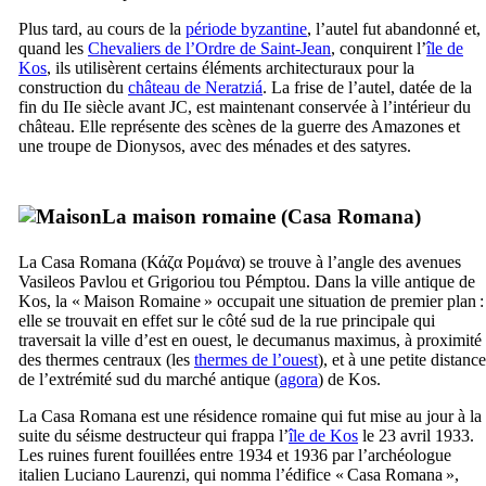
Plus tard, au cours de la
période byzantine
, l’autel fut abandonné et,
quand les
Chevaliers de l’Ordre de Saint-Jean
, conquirent l’
île de
Kos
, ils utilisèrent certains éléments architecturaux pour la
construction du
château de
Neratziá
. La frise de l’autel, datée de la
fin du
IIe
siècle avant JC, est maintenant conservée à l’intérieur du
château. Elle représente des scènes de la guerre des Amazones et
une troupe de Dionysos, avec des ménades et des satyres.
La maison romaine (
Casa Romana
)
La
Casa Romana
(
Κάζα Ρομάνα
) se trouve à l’angle des avenues
Vasileos Pavlou
et
Grigoriou tou Pémptou
. Dans la ville antique de
Kos
, la « Maison Romaine » occupait une situation de premier plan :
elle se trouvait en effet sur le côté sud de la rue principale qui
traversait la ville d’est en ouest, le
decumanus maximus
, à proximité
des thermes centraux (les
thermes de l’ouest
), et à une petite distance
de l’extrémité sud du marché antique (
agora
) de
Kos
.
La
Casa Romana
est une résidence romaine qui fut mise au jour à la
suite du séisme destructeur qui frappa l’
île de
Kos
le 23 avril 1933.
Les ruines furent fouillées entre 1934 et 1936 par l’archéologue
italien
Luciano Laurenzi
, qui nomma l’édifice «
Casa Romana
»,