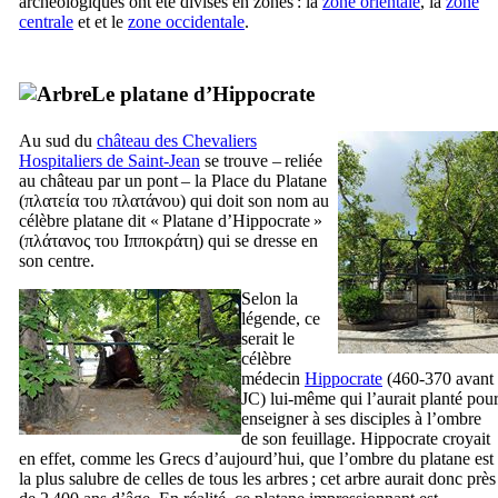
archéologiques ont été divisés en zones : la
zone orientale
, la
zone
centrale
et et le
zone occidentale
.
Le platane d’Hippocrate
Au sud du
château des Chevaliers
Hospitaliers de Saint-Jean
se trouve – reliée
au château par un pont – la Place du Platane
(
πλατεία του πλατάνου
) qui doit son nom au
célèbre platane dit « Platane d’Hippocrate »
(
πλάτανος του Ιπποκράτη
) qui se dresse en
son centre.
Selon la
légende, ce
serait le
célèbre
médecin
Hippocrate
(460-370 avant
JC) lui-même qui l’aurait planté pou
enseigner à ses disciples à l’ombre
de son feuillage. Hippocrate croyait
en effet, comme les Grecs d’aujourd’hui, que l’ombre du platane est
la plus salubre de celles de tous les arbres ; cet arbre aurait donc près