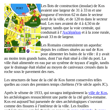
Les îlots de construction (
insulae
) de
Kos
avaient une largeur de 31 à 33 m et une
longueur d’environ 62 m dans le secteur
nord de la ville, et de 120 m dans le secteur
sud. Les rues avaient de 4 à 4,50 m de
largeur, tandis que la voie centrale, qui
conduisait à l’
Asclépiéion
et à la zone rurale,
avait 33 m de largeur.
Les Romains construisirent un aqueduc
depuis les collines situées au sud de
Kos
pour alimenter les bains de la ville : il y avait
au moins trois grands bains, dont l’un était situé à côté du port. La
ville était alimentée en eau par un système de tuyaux d’argile, tandis
que le drainage était réalisé au moyen de caniveaux creusés dans la
roche sous le pavement des rues.
Les structures de base de la cité de
Kos
furent conservées telles
quelles au cours des premiers temps chrétiens (
VIe
siècle après JC).
Après le séisme de 1933, qui ravagea intégralement la
ville de
Kos
,
les archéologues ressuscitèrent une partie de la cité gréco-romaine.
Kos est aujourd’hui parsemée de sites archéologiques s’ouvrant
comme des fissures à l’intérieur de la ville. Les fouilles