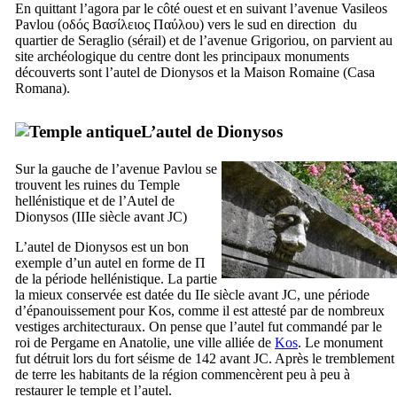
En quittant l’agora par le côté ouest et en suivant l’avenue Vasileos
Pavlou (
οδός Βασίλειος Παύλου
) vers le sud en direction du
quartier de
Seraglio
(sérail) et de l’avenue Grigoriou, on parvient au
site archéologique du centre dont les principaux monuments
découverts sont l’autel de Dionysos et la Maison Romaine (
Casa
Romana
).
L’autel de Dionysos
Sur la gauche de l’avenue
Pavlou
se
trouvent les ruines du Temple
hellénistique et de l’Autel de
Dionysos (
IIIe
siècle avant JC)
L’autel de Dionysos est un bon
exemple d’un autel en forme de Π
de la période hellénistique. La partie
la mieux conservée est datée du
IIe
siècle avant JC, une période
d’épanouissement pour
Kos
, comme il est attesté par de nombreux
vestiges architecturaux. On pense que l’autel fut commandé par le
roi de Pergame en Anatolie, une ville alliée de
Kos
. Le monument
fut détruit lors du fort séisme de 142 avant JC. Après le tremblement
de terre les habitants de la région commencèrent peu à peu à
restaurer le temple et l’autel.