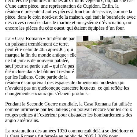
décorées de peintures murales aux motifs végétaux, ou, dans le cas
d’une autre pièce, une représentation de Cupidon. Enfin, la
résidence présente d’autres pièces à fonction de service, comme la
pièce, dans le coin nord-est de la maison, qui était la buanderie avec
des cuves creusées dans le marbre et un système d’évacuation, ou
encore les pièces du côte ouest, qui étaient équipées d’un four.
La «
Casa Romana
» fut détruite par
un puissant tremblement de terre,
peut-être celui de 465 après JC, qui
marqua la fin du monde antique ; elle
ne fut jamais de nouveau habitée,
sauf pour sa partie sud – qui n’a pas
été incluse dans le bâtiment restauré
par les Italiens. Cette partie de la
résidence comprenait des espaces de dimensions modestes qui
n’avaient pas un quelconque caractère luxueux, ce qui reflète les
changements sociaux qui s’étaient produits.
Pendant la Seconde Guerre mondiale, la
Casa Romana
fut utilisée
comme infirmerie par les Italiens ; on pouvait encore voir les croix
rouges peintes à l’extérieur pour dissuader les bombardements des
anglo-américains.
La restauration des années 1930 commençait déjà à se détériorer et
la
Casa Romana
fut fermée au public de 2005 à 2009 pour