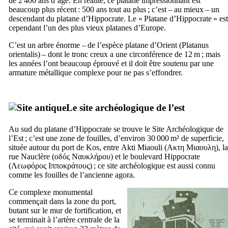
de 2 400 ans d’âge. En réalité, ce platane impressionnant est
beaucoup plus récent : 500 ans tout au plus ; c’est – au mieux – un
descendant du platane d’Hippocrate. Le « Platane d’Hippocrate » est
cependant l’un des plus vieux platanes d’Europe.
C’est un arbre énorme – de l’espèce platane d’Orient (
Platanus
orientalis
) – dont le tronc creux a une circonférence de 12 m ; mais
les années l’ont beaucoup éprouvé et il doit être soutenu par une
armature métallique complexe pour ne pas s’effondrer.
Le site archéologique de l’est
Au sud du platane d’Hippocrate se trouve le Site Archéologique de
l’Est ; c’est une zone de fouilles, d’environ 30 000 m² de superficie,
située autour du port de
Kos
, entre
Akti Miaouli
(
Ακτη Μιαουλη
), la
rue Nauclère (
οδός Ναυκλήρου
) et le boulevard Hippocrate
(
Λεωφόρος Ιπποκράτους
) ; ce site archéologique est aussi connu
comme les fouilles de l’ancienne agora.
Ce complexe monumental
commençait dans la zone du port,
butant sur le mur de fortification, et
se terminait à l’artère centrale de la