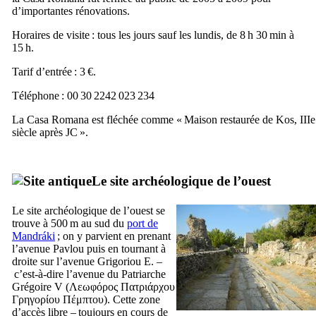
d’importantes rénovations.
Horaires de visite : tous les jours sauf les lundis, de 8 h 30 min à
15 h.
Tarif d’entrée : 3 €.
Téléphone : 00 30 2242 023 234
La
Casa Romana
est fléchée comme « Maison restaurée de
Kos
,
IIIe
siècle après JC ».
Le site archéologique de l’ouest
Le site archéologique de l’ouest se
trouve à 500 m au sud du
port de
Mandráki
; on y parvient en prenant
l’avenue
Pavlou
puis en tournant à
droite sur l’avenue
Grigoriou
E. –
c’est-à-dire l’avenue du Patriarche
Grégoire
V
(
Λεωφόρος Πατριάρχου
Γρηγορίου Πέμπτου
). Cette zone
d’accès libre – toujours en cours de