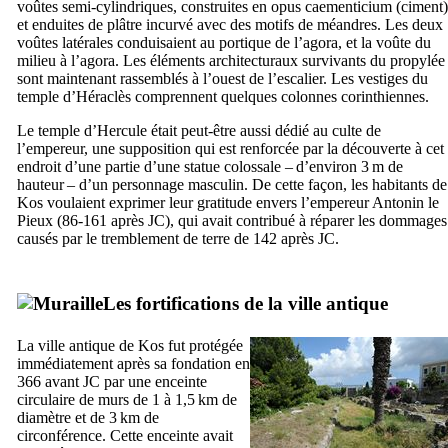
voûtes semi-cylindriques, construites en
opus caementicium
(ciment)
et enduites de plâtre incurvé avec des motifs de méandres. Les deux
voûtes latérales conduisaient au portique de l’agora, et la voûte du
milieu à l’agora. Les éléments architecturaux survivants du propylée
sont maintenant rassemblés à l’ouest de l’escalier. Les vestiges du
temple d’Héraclès comprennent quelques colonnes corinthiennes.
Le temple d’Hercule était peut-être aussi dédié au culte de
l’empereur, une supposition qui est renforcée par la découverte à cet
endroit d’une partie d’une statue colossale – d’environ 3 m de
hauteur – d’un personnage masculin. De cette façon, les habitants de
Kos
voulaient exprimer leur gratitude envers l’empereur Antonin le
Pieux (86-161 après JC), qui avait contribué à réparer les dommages
causés par le tremblement de terre de 142 après JC.
Les fortifications de la ville antique
La ville antique de
Kos
fut protégée
immédiatement après sa fondation en
366 avant JC par une enceinte
circulaire de murs de 1 à 1,5 km de
diamètre et de 3 km de
circonférence. Cette enceinte avait