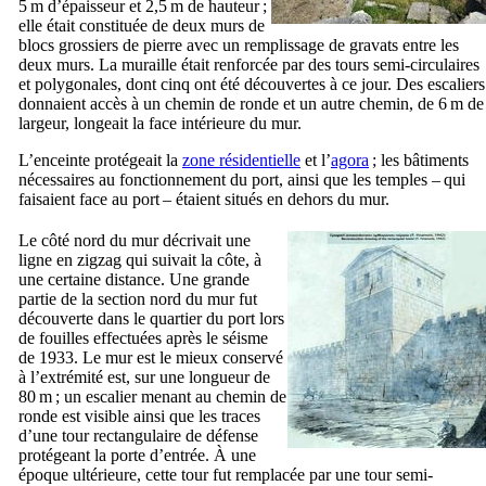
5 m d’épaisseur et 2,5 m de hauteur ;
elle était constituée de deux murs de
blocs grossiers de pierre avec un remplissage de gravats entre les
deux murs. La muraille était renforcée par des tours semi-circulaires
et polygonales, dont cinq ont été découvertes à ce jour. Des escaliers
donnaient accès à un chemin de ronde et un autre chemin, de 6 m de
largeur, longeait la face intérieure du mur.
L’enceinte protégeait la
zone résidentielle
et l’
agora
; les bâtiments
nécessaires au fonctionnement du port, ainsi que les temples – qui
faisaient face au port – étaient situés en dehors du mur.
Le côté nord du mur décrivait une
ligne en zigzag qui suivait la côte, à
une certaine distance. Une grande
partie de la section nord du mur fut
découverte dans le quartier du port lors
de fouilles effectuées après le séisme
de 1933. Le mur est le mieux conservé
à l’extrémité est, sur une longueur de
80 m ; un escalier menant au chemin de
ronde est visible ainsi que les traces
d’une tour rectangulaire de défense
protégeant la porte d’entrée. À une
époque ultérieure, cette tour fut remplacée par une tour semi-