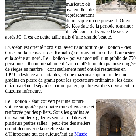
musicaux où
avaient lieu des
représentations
de musique ou de poésie. L’Odéon
de Kos date de la période romaine ;
il a été construit vers le
IIe
siècle
après JC. Il est de petite taille mais d’une grande beauté.
L’Odéon est orienté nord-sud, avec l’auditorium (le «
koilon
» des
Grecs ou la «
cavea
» des Romains) se trouvant au sud et l’orchestre
et la scène au nord. Le «
koilon
» pouvait accueillir un public de 750
personnes : il comprenait une
diázoma
inférieure de quatorze rangée
de sièges en marbre – dont seulement neuf ont été restaurées en
1999 – destinée aux notables, et une
diázoma
supérieure de cinq
gradins en pierre de granit pour les spectateurs ordinaires ; les deux
diázoma
étaient séparées par un palier ; quatre escaliers divisaient la
diázoma
inférieure.
Le «
koilon
» était couvert par une toiture
voûtée supportée par quatre murs d’enceinte et
renforcée par des piliers. Sous les gradins se
trouvaient deux galeries semi-circulaires et
plusieurs petites salles – peut-être des ateliers –
où fut découverte la célèbre statue
d’Hippocrate qui est aujourd’hui au
Musée