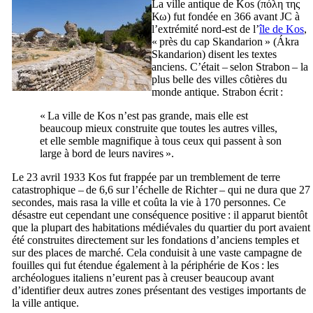
La ville antique de
Kos
(
πόλη της
Κω
) fut fondée en 366 avant JC à
l’extrémité nord-est de l’
île de
Kos
,
« près du cap Skandarion » (
Ákra
Skandarion
) disent les textes
anciens. C’était – selon Strabon – la
plus belle des villes côtières du
monde antique. Strabon écrit :
« La ville de Kos n’est pas grande, mais elle est
beaucoup mieux construite que toutes les autres villes,
et elle semble magnifique à tous ceux qui passent à son
large à bord de leurs navires ».
Le 23 avril 1933
Kos
fut frappée par un tremblement de terre
catastrophique – de 6,6 sur l’échelle de Richter – qui ne dura que 27
secondes, mais rasa la ville et coûta la vie à 170 personnes. Ce
désastre eut cependant une conséquence positive : il apparut bientôt
que la plupart des habitations médiévales du quartier du port avaient
été construites directement sur les fondations d’anciens temples et
sur des places de marché. Cela conduisit à une vaste campagne de
fouilles qui fut étendue également à la périphérie de
Kos
: les
archéologues italiens n’eurent pas à creuser beaucoup avant
d’identifier deux autres zones présentant des vestiges importants de
la ville antique.