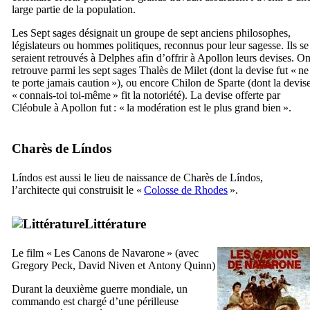
large partie de la population.
Les Sept sages désignait un groupe de sept anciens philosophes,
législateurs ou hommes politiques, reconnus pour leur sagesse. Ils se
seraient retrouvés à Delphes afin d’offrir à Apollon leurs devises. O
retrouve parmi les sept sages Thalès de Milet (dont la devise fut « ne
te porte jamais caution »), ou encore Chilon de Sparte (dont la devis
« connais-toi toi-même » fit la notoriété). La devise offerte par
Cléobule à Apollon fut : « la modération est le plus grand bien ».
Charès de
Líndos
Líndos
est aussi le lieu de naissance de Charès de
Líndos
,
l’architecte qui construisit le «
Colosse de Rhodes
».
Littérature
Le film «
Les Canons de Navarone
» (avec
Gregory Peck
,
David Niven
et
Antony Quinn
)
Durant la deuxième guerre mondiale, un
commando est chargé d’une périlleuse