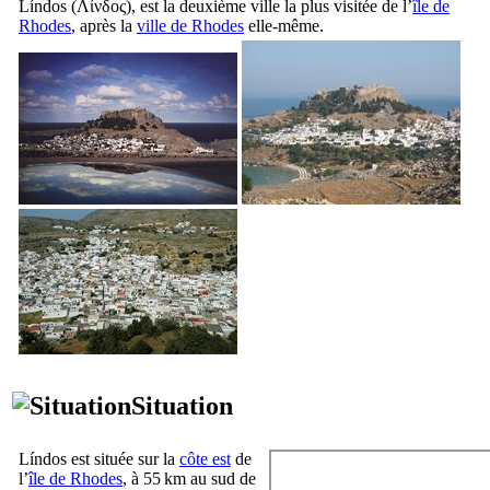
Líndos
(
Λίνδος
), est la deuxième ville la plus visitée de l’
île de
Rhodes
, après la
ville de Rhodes
elle-même.
Situation
Líndos
est située sur la
côte est
de
l’
île de Rhodes
, à 55 km au sud de