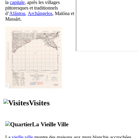
la
capitale
, après les villages
pittoresques et traditionnels
d’
Afántou
,
Archángelos
,
Malóna
et
Massári
.
Visites
La Vieille Ville
La
vieille ville
montre des maisons aux murs blanchis accrochées