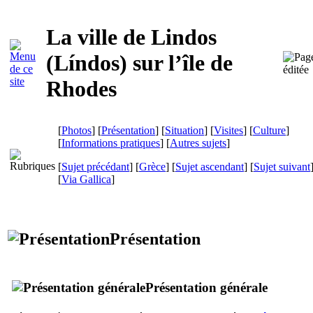
La ville de Lindos
(
Líndos
) sur l’île de
Rhodes
[
Photos
] [
Présentation
] [
Situation
] [
Visites
] [
Culture
]
[
Informations pratiques
] [
Autres sujets
]
[
Sujet précédant
] [
Grèce
] [
Sujet ascendant
] [
Sujet suivant
[
Via Gallica
]
Présentation
Présentation générale