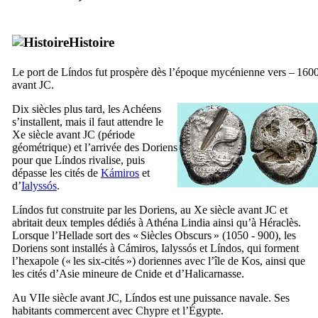
Histoire
Le port de
Líndos
fut prospère dès l’époque mycénienne vers – 160
avant JC.
Dix siècles plus tard, les Achéens
s’installent, mais il faut attendre le
Xe
siècle avant JC (période
géométrique) et l’arrivée des Doriens
pour que
Líndos
rivalise, puis
dépasse les cités de
Kámiros
et
d’
Ialyssós
.
Líndos
fut construite par les Doriens, au
Xe
siècle avant JC et
abritait deux temples dédiés à Athéna Lindia ainsi qu’à Héraclès.
Lorsque l’Hellade sort des « Siècles Obscurs » (1050 - 900), les
Doriens sont installés à
Cámiros
,
Ialyssós
et
Líndos
, qui forment
l’hexapole (« les six-cités ») doriennes avec l’île de Kos, ainsi que
les cités d’Asie mineure de Cnide et d’Halicarnasse.
Au
VIIe
siècle avant JC,
Líndos
est une puissance navale. Ses
habitants commercent avec Chypre et l’Égypte.