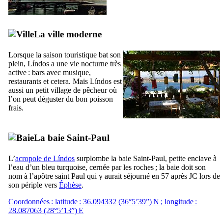
La ville moderne
Lorsque la saison touristique bat son
plein,
Líndos
a une vie nocturne très
active : bars avec musique,
restaurants et cetera. Mais
Líndos
est
aussi un petit village de pêcheur où
l’on peut déguster du bon poisson
frais.
La baie Saint-Paul
L’
acropole de
Líndos
surplombe la baie Saint-Paul, petite enclave à
l’eau d’un bleu turquoise, cernée par les roches ; la baie doit son
nom à l’apôtre saint Paul qui y aurait séjourné en 57 après JC lors de
son périple vers
Éphèse
.
Coordonnées : latitude : 36.094332 (36°5’39”) N ; longitude :
28.087063 (28°5’13”) E