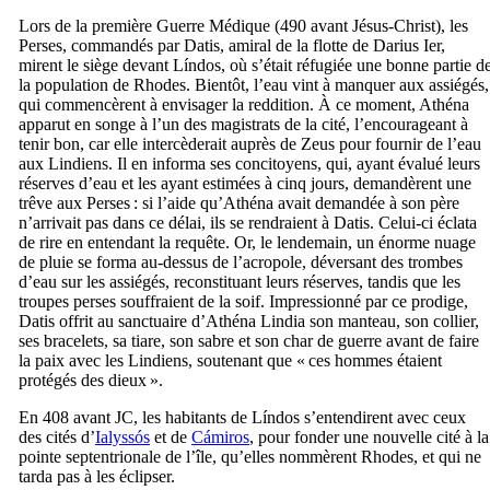
Lors de la première Guerre Médique (490 avant Jésus-Christ), les
Perses, commandés par Datis, amiral de la flotte de Darius Ier,
mirent le siège devant
Líndos
, où s’était réfugiée une bonne partie d
la population de Rhodes. Bientôt, l’eau vint à manquer aux assiégés,
qui commencèrent à envisager la reddition. À ce moment, Athéna
apparut en songe à l’un des magistrats de la cité, l’encourageant à
tenir bon, car elle intercèderait auprès de Zeus pour fournir de l’eau
aux Lindiens. Il en informa ses concitoyens, qui, ayant évalué leurs
réserves d’eau et les ayant estimées à cinq jours, demandèrent une
trêve aux Perses : si l’aide qu’Athéna avait demandée à son père
n’arrivait pas dans ce délai, ils se rendraient à Datis. Celui-ci éclata
de rire en entendant la requête. Or, le lendemain, un énorme nuage
de pluie se forma au-dessus de l’acropole, déversant des trombes
d’eau sur les assiégés, reconstituant leurs réserves, tandis que les
troupes perses souffraient de la soif. Impressionné par ce prodige,
Datis offrit au sanctuaire d’Athéna Lindia son manteau, son collier,
ses bracelets, sa tiare, son sabre et son char de guerre avant de faire
la paix avec les Lindiens, soutenant que « ces hommes étaient
protégés des dieux ».
En 408 avant JC, les habitants de
Líndos
s’entendirent avec ceux
des cités d’
Ialyssós
et de
Cámiros
, pour fonder une nouvelle cité à la
pointe septentrionale de l’île, qu’elles nommèrent Rhodes, et qui ne
tarda pas à les éclipser.