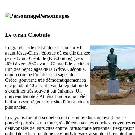
Personnages
Le tyran Cléobule
Le grand siècle de
Líndos
se situe au
VIe
avant Jésus-Christ, époque où est elle dirigée
par le tyran, Cléobule (
Kléoboulos
) (vers
-630 à vers -560 avant JC), natif de la cité et
l’un des Sept Sages de la Grèce. Cléobule,
connu comme l’un des sept sages de la
Grèce, gouverna très démocratiquement sa
cité pendant 40 ans ; il avait la réputation de
s’exprimer très souvent par énigmes. Un
nouveau temple à Athéna Lindia aurait été
bâti sous son règne sur le site d’un sanctuaire
plus ancien.
Les tyrans furent essentiellement des individus qui, ayant pris le
pouvoir parfois par la force, s’allièrent avec les couches moyennes e
défavorisées de leurs cités contre l’aristocratie terrienne : l’expansion
coloniale et leur politique de grands travaux assuraient l’avenir d’un