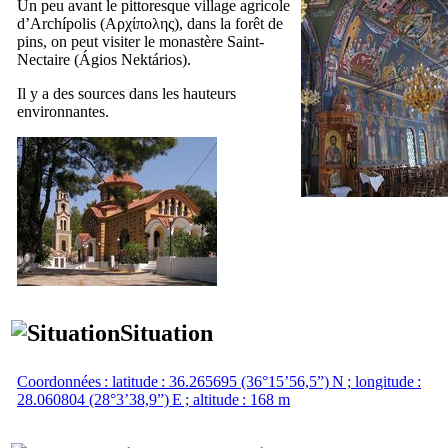
Un peu avant le pittoresque village agricole
d’
Archípolis
(
Αρχίπολης
), dans la forêt de
pins, on peut visiter le monastère Saint-
Nectaire (
Ágios Nektários
).
Il y a des sources dans les hauteurs
environnantes.
Situation
Coordonnées : latitude : 36.265695 (36°15’56,5”) N ; longitude :
28.060804 (28°3’38,9”) E ; altitude : 168 m