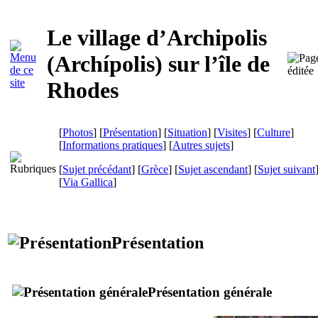
Le village d’Archipolis
(
Archípolis
) sur l’île de
Rhodes
[
Photos
] [
Présentation
] [
Situation
] [
Visites
] [
Culture
]
[
Informations pratiques
] [
Autres sujets
]
[
Sujet précédant
] [
Grèce
] [
Sujet ascendant
] [
Sujet suivant
[
Via Gallica
]
Présentation
Présentation générale