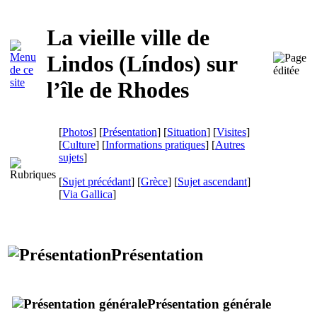
La vieille ville de
Lindos (
Líndos
) sur
l’île de Rhodes
[
Photos
] [
Présentation
] [
Situation
] [
Visites
]
[
Culture
] [
Informations pratiques
] [
Autres
sujets
]
[
Sujet précédant
] [
Grèce
] [
Sujet ascendant
]
[
Via Gallica
]
Présentation
Présentation générale