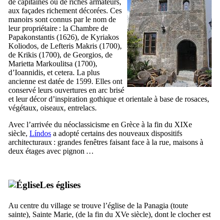
de capitaines ou de riches armateurs,
aux façades richement décorées. Ces
manoirs sont connus par le nom de
leur propriétaire : la Chambre de
Papakonstantis
(1626), de
Kyriakos
Koliodos
, de
Lefteris Makris
(1700),
de
Krikis
(1700), de
Georgios
, de
Marietta Markoulitsa
(1700),
d’
Ioannidis
, et cetera. La plus
ancienne est datée de 1599. Elles ont
conservé leurs ouvertures en arc brisé
et leur décor d’inspiration gothique et orientale à base de rosaces,
végétaux, oiseaux, entrelacs.
Avec l’arrivée du néoclassicisme en Grèce à la fin du
XIXe
siècle,
Líndos
a adopté certains des nouveaux dispositifs
architecturaux : grandes fenêtres faisant face à la rue, maisons à
deux étages avec pignon …
Les églises
Au centre du village se trouve l’église de la
Panagia
(toute
sainte), Sainte Marie, (de la fin du
XVe
siècle), dont le clocher est