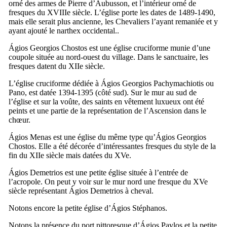
orné des armes de
Pierre d’Aubusson
, et l’intérieur orné de
fresques du
XVIIIe
siècle. L’église porte les dates de 1489-1490,
mais elle serait plus ancienne, les Chevaliers l’ayant remaniée et y
ayant ajouté le narthex occidental..
Ágios Georgios Chostos
est une église cruciforme munie d’une
coupole située au nord-ouest du village. Dans le sanctuaire, les
fresques datent du
XIIe
siècle.
L’église cruciforme dédiée à
Ágios Georgios Pachymachiotis
ou
Pano
, est datée 1394-1395 (côté sud). Sur le mur au sud de
l’église et sur la voûte, des saints en vêtement luxueux ont été
peints et une partie de la représentation de l’Ascension dans le
chœur.
Ágios Menas
est une église du même type qu’
Ágios Georgios
Chostos
. Elle a été décorée d’intéressantes fresques du style de la
fin du
XIIe
siècle mais datées du
XVe
.
Ágios Demetrios
est une petite église située à l’entrée de
l’acropole. On peut y voir sur le mur nord une fresque du
XVe
siècle représentant
Ágios Demetrios
à cheval.
Notons encore la petite église d’
Ágios Stéphanos
.
Notons la présence du port pittoresque d’
Ágios Pavlos
et la petite