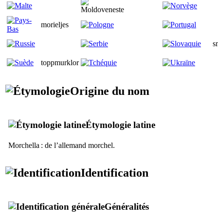
morieljes
s
toppmurklor
Origine du nom
Étymologie latine
Morchella
: de l’allemand
morchel
.
Identification
Généralités