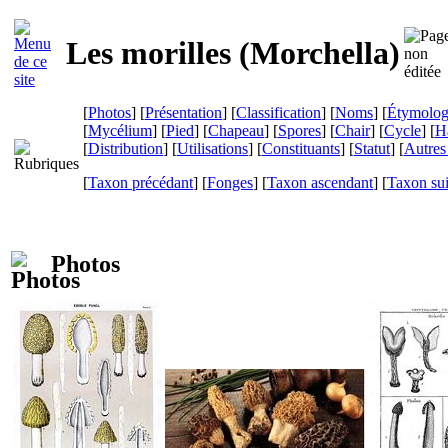
Les morilles (
Morchella
)
[
Photos
] [
Présentation
] [
Classification
] [
Noms
] [
Étymolog
[
Mycélium
] [
Pied
] [
Chapeau
] [
Spores
] [
Chair
] [
Cycle
] [
Ha
[
Distribution
] [
Utilisations
] [
Constituants
] [
Statut
] [
Autres 
[
Taxon précédant
] [
Fonges
] [
Taxon ascendant
] [
Taxon su
Photos