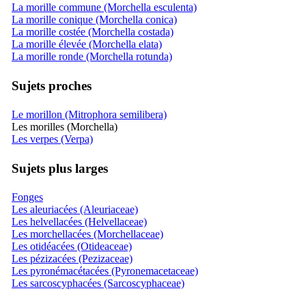
La morille commune (Morchella esculenta)
La morille conique (Morchella conica)
La morille costée (Morchella costada)
La morille élevée (Morchella elata)
La morille ronde (Morchella rotunda)
Sujets proches
Le morillon (Mitrophora semilibera)
Les morilles (Morchella)
Les verpes (Verpa)
Sujets plus larges
Fonges
Les aleuriacées (Aleuriaceae)
Les helvellacées (Helvellaceae)
Les morchellacées (Morchellaceae)
Les otidéacées (Otideaceae)
Les pézizacées (Pezizaceae)
Les pyronémacétacées (Pyronemacetaceae)
Les sarcoscyphacées (Sarcoscyphaceae)