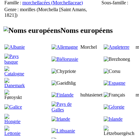
Famille
:
morchellacées (
Morchellaceae
)
Sous-famille
:
Genre
: morilles (
Morchella
[Saint Amans,
1821])
Noms européens
Morchel
m
huhtasienet
m