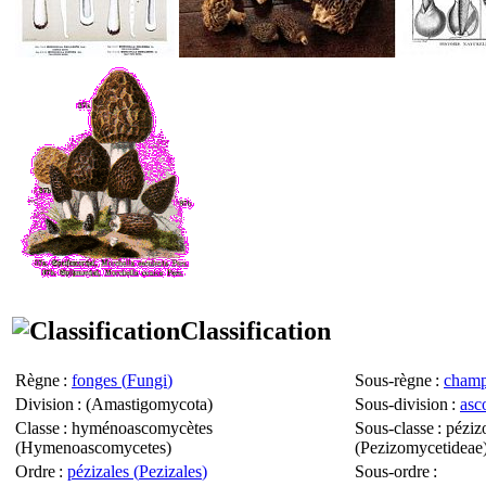
Classification
Règne
:
fonges (
Fungi
)
Sous-règne
:
champ
Division
: (
Amastigomycota
)
Sous-division
:
asc
Classe
: hyménoascomycètes
Sous-classe
: péziz
(
Hymenoascomycetes
)
(
Pezizomycetideae
Ordre
:
pézizales (
Pezizales
)
Sous-ordre
: