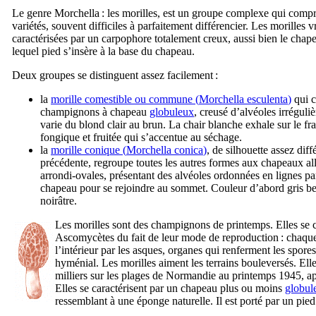
Le genre
Morchella
: les morilles, est un groupe complexe qui com
variétés, souvent difficiles à parfaitement différencier. Les morilles v
caractérisées par un carpophore totalement creux, aussi bien le chape
lequel pied s’insère à la base du chapeau.
Deux groupes se distinguent assez facilement :
la
morille comestible ou commune (
Morchella esculenta
)
qui 
champignons à chapeau
globuleux
, creusé d’alvéoles irréguliè
varie du blond clair au brun. La chair blanche exhale sur le fr
fongique et fruitée qui s’accentue au séchage.
la
morille conique (
Morchella conica
)
, de silhouette assez diff
précédente, regroupe toutes les autres formes aux chapeaux al
arrondi-ovales, présentant des alvéoles ordonnées en lignes par
chapeau pour se rejoindre au sommet. Couleur d’abord gris be
noirâtre.
Les morilles sont des champignons de printemps. Elles se c
Ascomycètes du fait de leur mode de reproduction : chaque 
l’intérieur par les asques, organes qui renferment les spores 
hyménial. Les morilles aiment les terrains bouleversés. Elle
milliers sur les plages de Normandie au printemps 1945, a
Elles se caractérisent par un chapeau plus ou moins
globul
ressemblant à une éponge naturelle. Il est porté par un pied