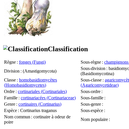
Classification
Règne
:
fonges (
Fungi
)
Sous-règne
:
champignons 
Sous-division
: basidiomyc
Division
: (
Amastigomycota
)
(
Basidiomycotina
)
Classe
:
homobasidiomycètes
Sous-classe
:
agaricomycèt
(
Homobasidiomycetes
)
(
Agaricomycetideae
)
Ordre
:
cortinariales (
Cortinariales
)
Sous-ordre
:
Famille
:
cortinariacées (
Cortinariaceae
)
Sous-famille
:
Genre
:
cortinaires (
Cortinarius
)
Sous-genre
:
Espèce
:
Cortinarius traganus
Sous-espèce
:
Nom commun
: cortinaire à odeur de
Nom populaire
:
poire