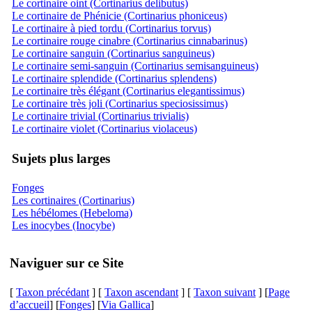
Le cortinaire oint (Cortinarius delibutus)
Le cortinaire de Phénicie (Cortinarius phoniceus)
Le cortinaire à pied tordu (Cortinarius torvus)
Le cortinaire rouge cinabre (Cortinarius cinnabarinus)
Le cortinaire sanguin (Cortinarius sanguineus)
Le cortinaire semi-sanguin (Cortinarius semisanguineus)
Le cortinaire splendide (Cortinarius splendens)
Le cortinaire très élégant (Cortinarius elegantissimus)
Le cortinaire très joli (Cortinarius speciosissimus)
Le cortinaire trivial (Cortinarius trivialis)
Le cortinaire violet (Cortinarius violaceus)
Sujets plus larges
Fonges
Les cortinaires (Cortinarius)
Les hébélomes (Hebeloma)
Les inocybes (Inocybe)
Naviguer sur ce Site
[
Taxon précédant
] [
Taxon ascendant
] [
Taxon suivant
] [
Page
d’accueil
] [
Fonges
] [
Via Gallica
]