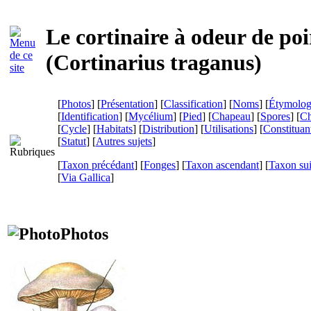
Le cortinaire à odeur de poi
(
Cortinarius traganus
)
[
Photos
] [
Présentation
] [
Classification
] [
Noms
] [
Étymolog
[
Identification
] [
Mycélium
] [
Pied
] [
Chapeau
] [
Spores
] [
Ch
[
Cycle
] [
Habitats
] [
Distribution
] [
Utilisations
] [
Constituan
[
Statut
] [
Autres sujets
]
[
Taxon précédant
] [
Fonges
] [
Taxon ascendant
] [
Taxon su
[
Via Gallica
]
Photos