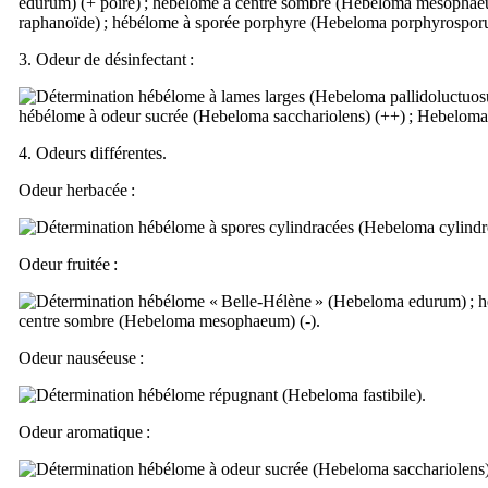
edurum
) (+ poire) ; hébélome à centre sombre (
Hebeloma mesopha
raphanoïde) ; hébélome à sporée porphyre (
Hebeloma porphyrospo
3. Odeur de désinfectant :
hébélome à lames larges (
Hebeloma pallidoluctuo
hébélome à odeur sucrée (
Hebeloma sacchariolens
) (++) ;
Hebeloma 
4. Odeurs différentes.
Odeur herbacée :
hébélome à spores cylindracées (
Hebeloma cylind
Odeur fruitée :
hébélome « Belle-Hélène » (
Hebeloma edurum
) ;
centre sombre (
Hebeloma mesophaeum
) (-).
Odeur nauséeuse :
hébélome répugnant (
Hebeloma fastibile
).
Odeur aromatique :
hébélome à odeur sucrée (
Hebeloma sacchariolens