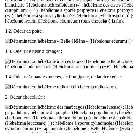
blanchâtre (
Hebeloma ochroalbidum
) (-) ; hébélome des cistes (
Hebe
cistophilum
) (+/-) ; hébélome à sporée porphyre (
Hebeloma porphyr
(+/-) ; hébélome à spores cylindracées (
Hebeloma cylindrosporum
) 
hébélome ivoirin (
Hebeloma eburneum
) (puis chocolat à la fin).
1.2. Odeur de poire :
hébélome « Belle-Hélène » (
Hebeloma edurum
) (+
1.3. Odeur de fleur d’oranger :
hébélome à lames larges (
Hebeloma pallidoluctuo
hébélome à odeur sucrée (
Hebeloma sacchariolens
) (++) ;
Hebeloma 
1.4. Odeur d’amandes amères, de frangipane, de laurier cerise :
hébélome radicant (
Hebeloma radicosum
).
2. Odeur chocolatée :
hébélome des marécages (
Hebeloma lutense
) ;
Heb
perpallidum
; hébélome du peuplier (
Hebeloma populinum
) ; hébél
charbonnières (
Hebeloma anthracophilum
) (-) ; hébélome à chair bl
(
Hebeloma leucosarx
) (-) ; hébélome à spores cylindracées (
Hebelo
cylindrosporum
) (+ raphanoïde) ; hébélome « Belle-Hélène » (
Hebe