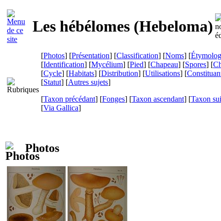
Les hébélomes (
Hebeloma
)
[
Photos
] [
Présentation
] [
Classification
] [
Noms
] [
Étymolog
[
Identification
] [
Mycélium
] [
Pied
] [
Chapeau
] [
Spores
] [
Ch
[
Cycle
] [
Habitats
] [
Distribution
] [
Utilisations
] [
Constituan
[
Statut
] [
Autres sujets
]
[
Taxon précédant
] [
Fonges
] [
Taxon ascendant
] [
Taxon su
[
Via Gallica
]
Photos