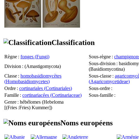
Classification
Règne
:
fonges (
Fungi
)
Sous-règne
:
champignons
Sous-division
: basidiomy
Division
: (
Amastigomycota
)
(
Basidiomycotina
)
Classe
:
homobasidiomycètes
Sous-classe
:
agaricomycè
(
Homobasidiomycetes
)
(
Agaricomycetideae
)
Ordre
:
cortinariales (
Cortinariales
)
Sous-ordre
:
Famille
:
cortinariacées (
Cortinariaceae
)
Sous-famille
:
Genre
: hébélomes (
Hebeloma
[(Fries :Fries) Kummer])
Noms européens