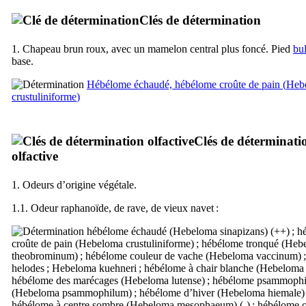
Clés de détermination
1. Chapeau brun roux, avec un mamelon central plus foncé. Pied
bu
base.
Hébélome échaudé, hébélome croûte de pain (
Heb
crustuliniforme
)
Clés de déterminati
olfactive
1. Odeurs d’origine végétale.
1.1. Odeur raphanoïde, de rave, de vieux navet :
hébélome échaudé (
Hebeloma sinapizans
) (++) ; 
croûte de pain (
Hebeloma crustuliniforme
) ; hébélome tronqué (
Heb
theobrominum
) ; hébélome couleur de vache (
Hebeloma vaccinum
) 
helodes
;
Hebeloma kuehneri
; hébélome à chair blanche (
Hebeloma 
hébélome des marécages (
Hebeloma lutense
) ; hébélome psammophi
(
Hebeloma psammophilum
) ; hébélome d’hiver (
Hebeloma hiemale
)
hébélome à centre sombre (
Hebeloma mesophaeum
) (-) ; hébélome 