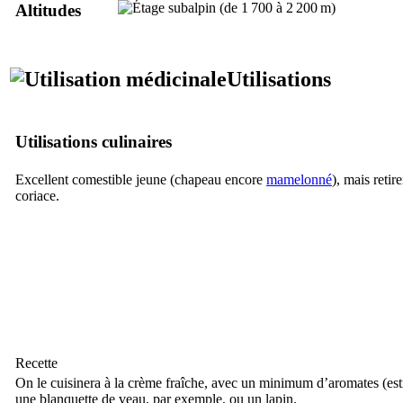
Altitudes
Utilisations
Utilisations culinaires
Excellent comestible jeune (chapeau encore
mamelonné
), mais retire
coriace.
Recette
On le cuisinera à la crème fraîche, avec un minimum d’aromates (est
une blanquette de veau, par exemple, ou un lapin.