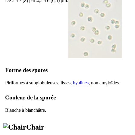
De 5 à 7 (8) par 4,5 à 6 (6,5) µm.
Forme des spores
Piriformes à subglobuleuses, lisses,
hyalines
, non amyloïdes.
Couleur de la sporée
Blanche à blanchâtre
.
Chair