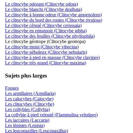
Le clitocybe odorant (Clitocybe odora)
Le clitocybe blanchi (Clitocybe dealbata)
Le clitocybe à bonne odeur (Clitocybe amoenolens)
Le clitocybe du bord des routes (Clitocybe rivulosa)
Le clitocybe cérusé (Clitocybe cerussata)
Le clitocybe en entonnoir (Clitocybe gibba)
Le clitocybe des feuilles (Clitocybe phyllophila)
Le clitocybe géotrope (Clitocybe geotropa)
Le clitocybe moisi (Clitocybe vibecina)
Le clitocybe nébuleux (Clitocybe nebularis)
Le clitocybe à pied en massue (Clitocybe clavipes)
Le clitocybe très grand (Clitocybe maxima)
Sujets plus larges
Fonges
Les armillaires (Armillaria)
Les calocybes (Calocybe)
Les clitocybes (Clitocybe)
Les collybies (Collybia)
La collybie à pied velouté (Flammulina velutipes)
Les laccaires (Laccaria)
Les lépistes (Lepista)
Les leucopaxilles (Leucopaxillus)