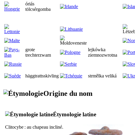
óriás
tölcsérgomba
grote
lejkówka
trechterzwam
ziemnozwrotna
häggtrattsskivling
strmělka veliká
Origine du nom
Étymologie latine
Clitocybe
: au chapeau incliné.