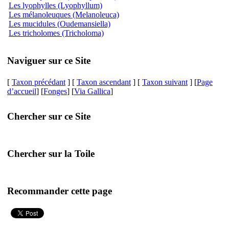
Les lyophylles (Lyophyllum)
Les mélanoleuques (Melanoleuca)
Les mucidules (Oudemansiella)
Les tricholomes (Tricholoma)
Naviguer sur ce Site
[
Taxon précédant
] [
Taxon ascendant
] [
Taxon suivant
] [
Page
d’accueil
] [
Fonges
] [
Via Gallica
]
Chercher sur ce Site
Chercher sur la Toile
Recommander cette page