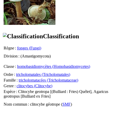
Classification
Règne
:
fonges (
Fungi
)
Division
: (
Amastigomycota
)
Classe
:
homobasidiomycètes (
Homobasidiomycetes
)
Ordre
:
tricholomatales (
Tricholomatales
)
Famille
:
tricholomatacées (
Tricholomataceae
)
Genre
:
clitocybes (
Clitocybe
)
Espèce
:
Clitocybe geotropa
[(Bulliard : Fries) Quélet],
Agaricus
geotropus
[Bulliard ex Fries]
Nom commun
: clitocybe géotrope (
SMF
)