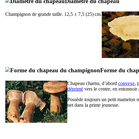
Diamètre du chapeau
Champignon de grande taille. 12,5 ± 7,5 (25) cm.
Forme du cha
Chapeau charnu, d’abord
convexe
, 
déprimé
vers le centre, en entonnoir 
Possède toujours un petit mamelon 
net dans la prime jeunesse.