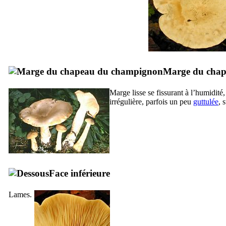
Marge du cha
Marge lisse se fissurant à l’humidité
irrégulière, parfois un peu
guttulée
, 
Face inférieure
Lames.