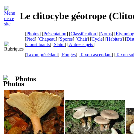
Le clitocybe géotrope (
Clito
[
Photos
] [
Présentation
] [
Classification
] [
Noms
] [
Étymolog
[
Pied
] [
Chapeau
] [
Spores
] [
Chair
] [
Cycle
] [
Habitats
] [
Dist
[
Constituants
] [
Statut
] [
Autres sujets
]
[
Taxon précédant
] [
Fonges
] [
Taxon ascendant
] [
Taxon su
Photos