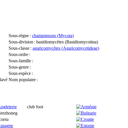
Sous-règne
:
champignons (
Mycota
)
Sous-division
: basidiomycètes (
Basidiomycotina
)
Sous-classe
:
agaricomycètes (
Agaricomycetideae
)
Sous-ordre
:
Sous-famille
:
Sous-genre
:
Sous-espèce
:
clavé
Nom populaire
:
club foot