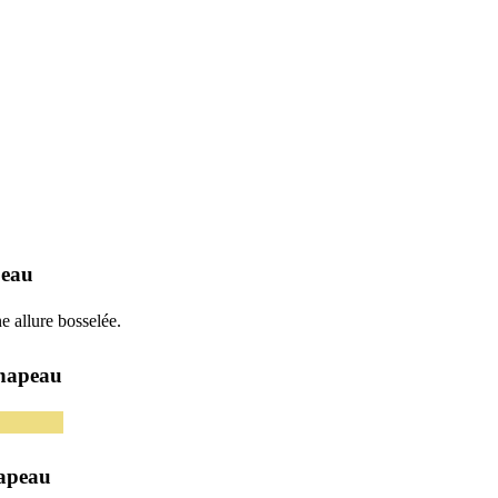
peau
e allure bosselée.
hapeau
hapeau