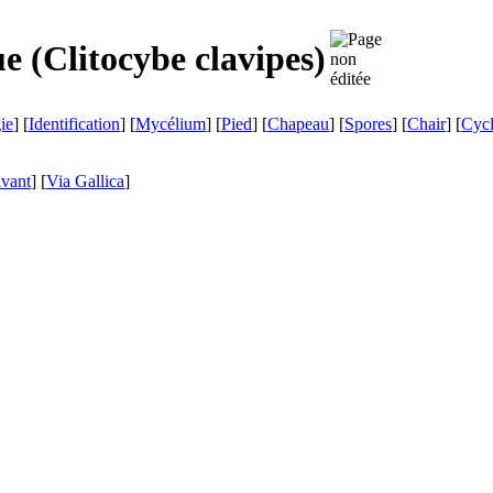
e (
Clitocybe clavipes
)
ie
] [
Identification
] [
Mycélium
] [
Pied
] [
Chapeau
] [
Spores
] [
Chair
] [
Cyc
ivant
]
[
Via Gallica
]