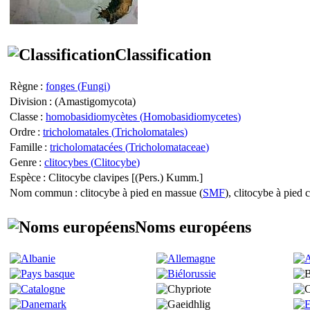
Classification
Règne
:
fonges (
Fungi
)
Division
: (
Amastigomycota
)
Classe
:
homobasidiomycètes (
Homobasidiomycetes
)
Ordre
:
tricholomatales (
Tricholomatales
)
Famille
:
tricholomatacées (
Tricholomataceae
)
Genre
:
clitocybes (
Clitocybe
)
Espèce
:
Clitocybe clavipes
[(Pers.) Kumm.]
Nom commun
: clitocybe à pied en massue (
SMF
), clitocybe à pied 
Noms européens