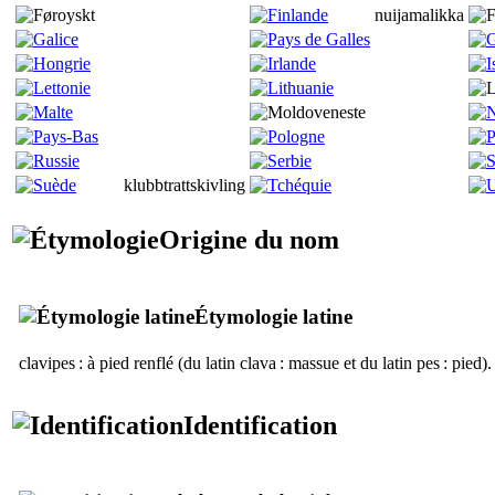
nuijamalikka
klubbtrattskivling
Origine du nom
Étymologie latine
clavipes
: à pied renflé (du latin
clava
: massue et du latin
pes
: pied).
Identification