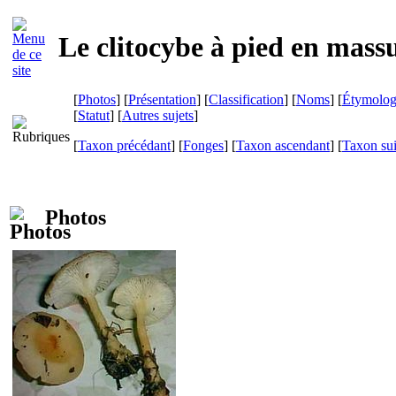
Le clitocybe à pied en massu
[
Photos
] [
Présentation
] [
Classification
] [
Noms
] [
Étymolog
[
Statut
] [
Autres sujets
]
[
Taxon précédant
] [
Fonges
] [
Taxon ascendant
] [
Taxon su
Photos