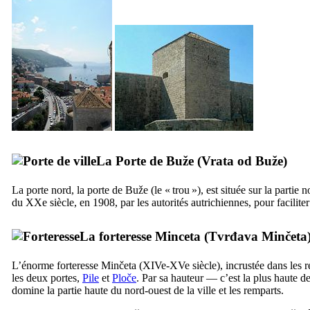
La Porte de Buže (
Vrata od Buže
)
La porte nord, la porte de
Buže
(le « trou »), est située sur la partie
du
XXe
siècle, en 1908, par les autorités autrichiennes, pour faciliter 
La forteresse
Minceta
(
Tvrđava Minčeta
L’énorme forteresse
Minčeta
(
XIVe
-
XVe
siècle), incrustée dans les r
les deux portes,
Pile
et
Ploče
. Par sa hauteur ― c’est la plus haute d
domine la partie haute du nord-ouest de la ville et les remparts.