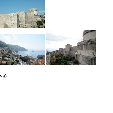
ova
)