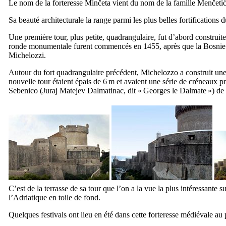
Le nom de la forteresse
Minčeta
vient du nom de la famille
Menčeti
Sa beauté architecturale la range parmi les plus belles fortifications 
Une première tour, plus petite, quadrangulaire, fut d’abord construi
ronde monumentale furent commencés en 1455, après que la Bosnie a é
Michelozzi
.
Autour du fort quadrangulaire précédent,
Michelozzo
a construit un
nouvelle tour étaient épais de 6 m et avaient une série de créneaux p
Sebenico
(
Juraj Matejev Dalmatinac
, dit « Georges le Dalmate ») de
C’est de la terrasse de sa tour que l’on a la vue la plus intéressante s
l’Adriatique en toile de fond.
Quelques festivals ont lieu en été dans cette forteresse médiévale au