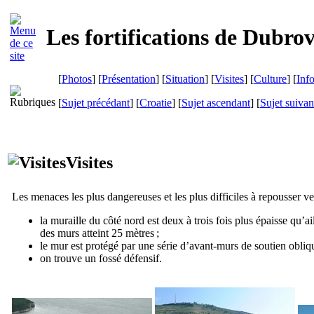
Les fortifications de
Dubrov
[
Photos
] [
Présentation
] [
Situation
] [
Visites
] [
Culture
] [
Inf
[
Sujet précédant
] [
Croatie
] [
Sujet ascendant
] [
Sujet suivan
Visites
Les menaces les plus dangereuses et les plus difficiles à repousser ven
la muraille du côté nord est deux à trois fois plus épaisse qu’ail
des murs atteint 25 mètres ;
le mur est protégé par une série d’avant-murs de soutien obliqu
on trouve un fossé défensif.