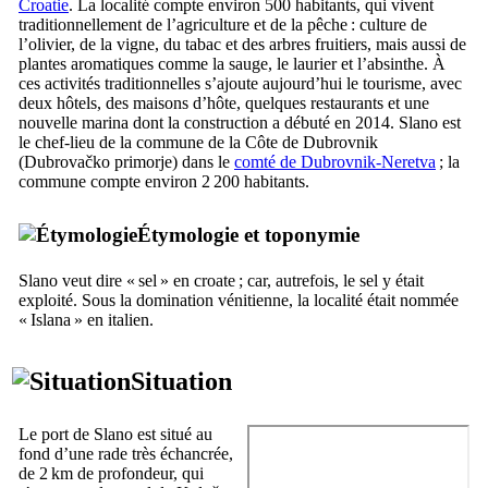
Croatie
. La localité compte environ 500 habitants, qui vivent
traditionnellement de l’agriculture et de la pêche : culture de
l’olivier, de la vigne, du tabac et des arbres fruitiers, mais aussi de
plantes aromatiques comme la sauge, le laurier et l’absinthe. À
ces activités traditionnelles s’ajoute aujourd’hui le tourisme, avec
deux hôtels, des maisons d’hôte, quelques restaurants et une
nouvelle marina dont la construction a débuté en 2014.
Slano
est
le chef-lieu de la commune de la Côte de Dubrovnik
(
Dubrovačko primorje
) dans le
comté de
Dubrovnik-Neretva
; la
commune compte environ 2 200 habitants.
Étymologie et toponymie
Slano
veut dire « sel » en croate ; car, autrefois, le sel y était
exploité. Sous la domination vénitienne, la localité était nommée
«
Islana
» en italien.
Situation
Le port de
Slano
est situé au
fond d’une rade très échancrée,
de 2 km de profondeur, qui