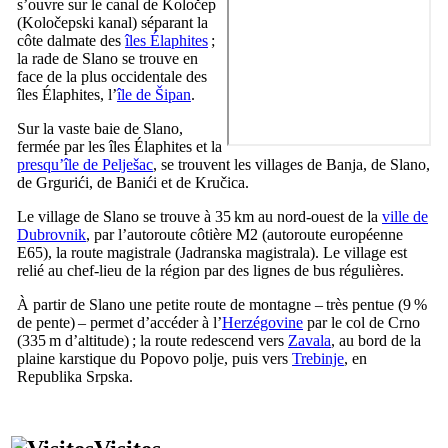
s’ouvre sur le canal de
Koločep
(
Koločepski kanal
) séparant la
côte dalmate des
îles Élaphites
;
la rade de
Slano
se trouve en
face de la plus occidentale des
îles Élaphites, l’
île de
Šipan
.
Sur la vaste baie de
Slano
,
fermée par les îles Élaphites et la
presqu’île de
Pelješac
, se trouvent les villages de
Banja
, de
Slano
,
de
Grgurići
, de
Banići
et de
Kručica
.
Le village de
Slano
se trouve à 35 km au nord-ouest de la
ville de
Dubrovnik
, par l’autoroute côtière M2 (autoroute européenne
E65), la route magistrale (
Jadranska magistrala
). Le village est
relié au chef-lieu de la région par des lignes de bus régulières.
À partir de
Slano
une petite route de montagne – très pentue (9 %
de pente) – permet d’accéder à l’
Herzégovine
par le col de
Crno
(335 m d’altitude) ; la route redescend vers
Zavala
, au bord de la
plaine karstique du
Popovo polje
, puis vers
Trebinje
, en
Republika Srpska
.