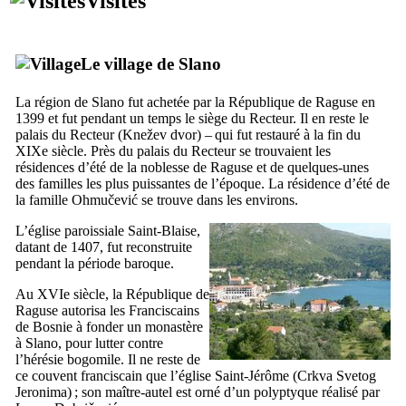
Visites
Le village de
Slano
La région de
Slano
fut achetée par la République de Raguse en
1399 et fut pendant un temps le siège du Recteur. Il en reste le
palais du Recteur (
Knežev dvor
) – qui fut restauré à la fin du
XIXe
siècle. Près du palais du Recteur se trouvaient les
résidences d’été de la noblesse de Raguse et de quelques-unes
des familles les plus puissantes de l’époque. La résidence d’été de
la famille
Ohmučević
se trouve dans les environs.
L’église paroissiale Saint-Blaise,
datant de 1407, fut reconstruite
pendant la période baroque.
Au
XVIe
siècle, la République de
Raguse autorisa les Franciscains
de Bosnie à fonder un monastère
à
Slano
, pour lutter contre
l’hérésie bogomile. Il ne reste de
ce couvent franciscain que l’église Saint-Jérôme (
Crkva Svetog
Jeronima
) ; son maître-autel est orné d’un polyptyque réalisé par