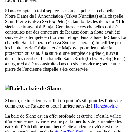
Lovro Dobričević
.
Slano
compte au total sept églises ou chapelles : la chapelle
Notre-Dame de l’Annonciation (
Crkva Nuncijata
) et la chapelle
Saint-Pierre (
Crkva Svetog Petra
) datant toutes les deux du
XIIIe
siècle, se trouvent à
Banja
. Certaines de ces chapelles ont été
construites par des armateurs de Raguse dont la flotte avait été
sauvée de la tempête en trouvant refuge dans la baie de
Slano
. La
chapelle Saint-Liberan (
Crkva Svetog Liberana
) fut édifiée par
les habitants de
Grbljava
et de
Majkovi
pour demander la
protection du saint, à la suite d’une tempête de grêle qui avait
détruit les récoltes. La chapelle Saint-Roch (
Crkva Svetog Roka
)
à
Grgurići
a été reconstruite dans un style moderne ; seule une
pierre de l’ancienne chapelle a été conservée.
La baie de
Slano
Slano
a, de tous temps, offert un port très sûr pour les flottes de
commerce de Raguse et pour l’arrière pays de l’
Herzégovine
.
La baie de
Slano
est en effet profonde et étroite ; c’est la vallée
d’une ancienne rivière envahie par la mer lors de la montée des
eaux de l’Adriatique (un aber). Cette ancienne rivière est une
résurgence karstique de la
rivière
Trebišnjica
, qui coule dans le