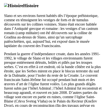
Histoire
Slano
et ses environs furent habités dès l’époque préhistorique,
comme en témoignent les vestiges de forts et de tumulus
découverts sur les collines voisines.
Slano
était encore habitée
dans l’Antiquité grecque et romaine : les vestiges d’un castrum
romain (camp militaire) ont été découverts sur la colline de
Gradina
au-dessus de
Slano
, ainsi qu’un sarcophage
paléochrétien, qui, aujourd’hui, est exposé dans le musée
lapidaire du couvent des Franciscains.
Pendant la guerre d’indépendance croate, dans les années 1991-
1992, le village de
Slano
et les villages environnants furent
presque entièrement détruits, brûlés et pillés par les troupes
serbes. C’est en effet à cet endroit, où la bande côtière est la plus
étroite, que les Serbes mirent en place le blocus terrestre du sud
de la Dalmatie, pour l’isoler du reste de la Croatie. Le couvent
franciscain Saint-Jérôme fut occupé pendant huit mois et des
œuvres d’art de l’église furent volées. Les plus grands dégâts
furent subis par l’hôtel Admiral ; l’hôtel Admiral fut reconstruit et
beaucoup agrandi, et rouvert en juin 2008. D’autres parties du
village sont encore en partie en ruines, comme l’église Saint-
Blaise (
Crkva Svetog Vlaha
) ou le Palais du Recteur (
Knežev
Dvor
), en cours de reconstruction (fin des travaux prévue en