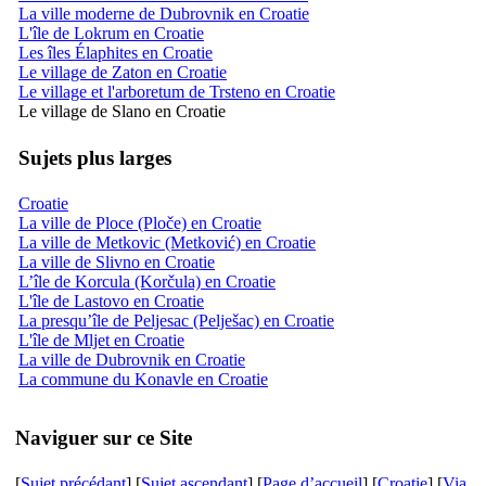
La ville moderne de Dubrovnik en Croatie
L'île de Lokrum en Croatie
Les îles Élaphites en Croatie
Le village de Zaton en Croatie
Le village et l'arboretum de Trsteno en Croatie
Le village de Slano en Croatie
Sujets plus larges
Croatie
La ville de Ploce (Ploče) en Croatie
La ville de Metkovic (Metković) en Croatie
La ville de Slivno en Croatie
L’île de Korcula (Korčula) en Croatie
L'île de Lastovo en Croatie
La presqu’île de Peljesac (Pelješac) en Croatie
L'île de Mljet en Croatie
La ville de Dubrovnik en Croatie
La commune du Konavle en Croatie
Naviguer sur ce Site
[
Sujet précédant
] [
Sujet ascendant
] [
Page d’accueil
] [
Croatie
] [
Via