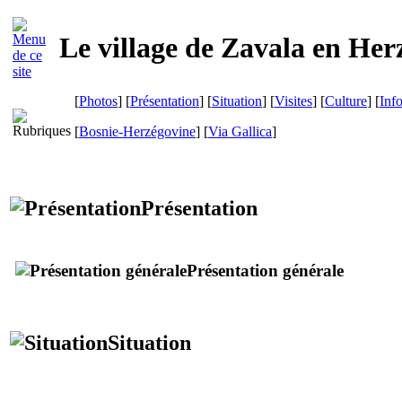
Le village de
Zavala
en Her
[
Photos
] [
Présentation
] [
Situation
] [
Visites
] [
Culture
] [
Inf
[
Bosnie-Herzégovine
]
[
Via Gallica
]
Présentation
Présentation générale
Situation