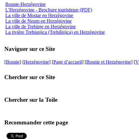
Bosnie-Herzégovine
L'Herzégovine - Brochure touristique (PDF)
La ville de Mostar en Herzégovine
La ville de Neum en Herzégovine
La ville de Trebinje en Herzégovine
La rivière Trebisnjica (Trebišnjica) en Herzégovine
Naviguer sur ce Site
[
Bosnie
] [
Herzégovine
] [
Page d’accueil
] [
Bosnie et Herzégovine
] [
V
Chercher sur ce Site
Chercher sur la Toile
Recommander cette page