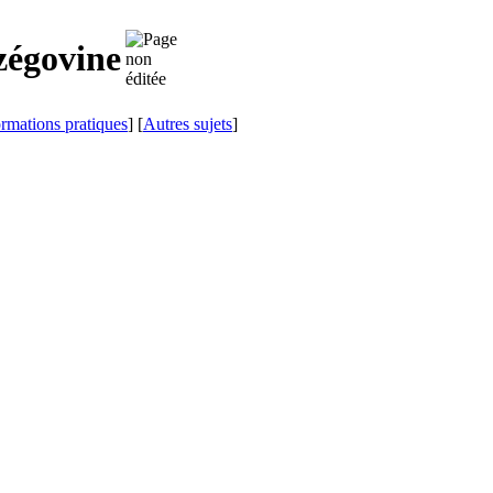
zégovine
ormations pratiques
] [
Autres sujets
]