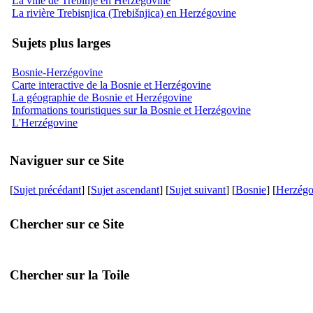
La ville de Trebinje en Herzégovine
La rivière Trebisnjica (Trebišnjica) en Herzégovine
Sujets plus larges
Bosnie-Herzégovine
Carte interactive de la Bosnie et Herzégovine
La géographie de Bosnie et Herzégovine
Informations touristiques sur la Bosnie et Herzégovine
L'Herzégovine
Naviguer sur ce Site
[
Sujet précédant
] [
Sujet ascendant
] [
Sujet suivant
] [
Bosnie
] [
Herzégo
Chercher sur ce Site
Chercher sur la Toile