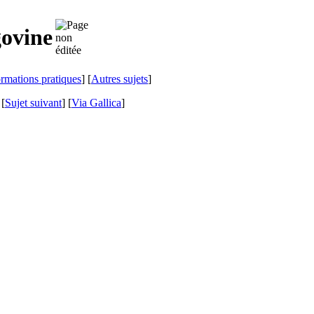
ovine
ormations pratiques
] [
Autres sujets
]
 [
Sujet suivant
]
[
Via Gallica
]