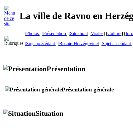
La ville de
Ravno
en Herzég
[
Photos
] [
Présentation
] [
Situation
] [
Visites
] [
Culture
] [
Inf
[
Sujet précédant
] [
Bosnie-Herzégovine
] [
Sujet ascendant
]
Présentation
Présentation générale
Situation