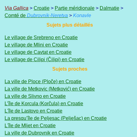
Via Gallica
>
Croatie
>
Partie méridionale
>
Dalmatie
>
Comté de
Dubrovnik-Neretva
>
Konavle
Sujets plus détaillés
Le village de Srebreno en Croatie
Le village de Mlini en Croatie
Le village de Cavtat en Croatie
Le village de Cilipi (Čilipi) en Croatie
Sujets proches
La ville de Ploce (Ploče) en Croatie
La ville de Metkovic (Metković) en Croatie
La ville de Slivno en Croatie
L’île de Korcula (Korčula) en Croatie
L'île de Lastovo en Croatie
La presqu’île de Peljesac (Pelješac) en Croatie
L'île de Mljet en Croatie
La ville de Dubrovnik en Croatie