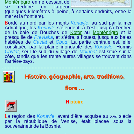
Monténégro
en ne cessant de
se réduire en largeur
(quelques kilomètres à peine, à certains endroits, entre la
mer et la frontière).
Bordé au nord par les monts
Konavle
, au sud par la mer
Adriatique, les
Konavle
s’étendent, à l’est, jusqu’à l’entrée
de la baie de Bouches de
Kotor
au
Monténégro
et la
presqu’île de
Prevlaka
, et s’étire, à l’ouest, jusqu’aux baies
habitées de
Cavtat
et
Obod
. La partie centrale est, elle,
constituée par la plaine inondable des
Konavle
. Hormis
Cavtat
, seul le sud du village de
Molunat
est situé sur la
côte, tandis que les trente autres villages se trouvent dans
l’arrière-pays.
Histoire, géographie, arts, traditions,
flore …
Histoire
La région des
Konavle
, avant d’être acquise au
siècle
XVe
par la république de Venise, était placée sous la
souveraineté de la Bosnie.