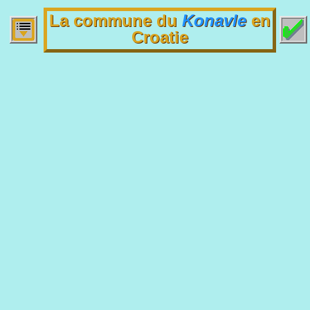
La commune du
Konavle
en
Croatie