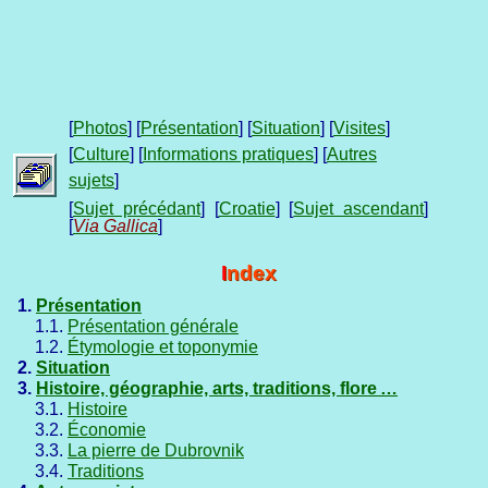
[
Photos
] [
Présentation
] [
Situation
] [
Visites
]
[
Culture
] [
Informations pratiques
] [
Autres
sujets
]
[
Sujet précédant
] [
Croatie
] [
Sujet ascendant
]
[
Via Gallica
]
Index
1.
Présentation
1.1.
Présentation générale
1.2.
Étymologie et toponymie
2.
Situation
3.
Histoire, géographie, arts, traditions, flore …
3.1.
Histoire
3.2.
Économie
3.3.
La pierre de Dubrovnik
3.4.
Traditions