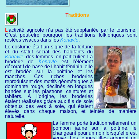
Traditions
L’activité agricole n’a pas été supplantée par le tourisme.
C’est peut-être pourquoi les traditions folkloriques sont
restées vivaces dans les
Konavle
.
Le costume était un signe de la fortune
et du statut social des habitants du
Konavle
, des femmes, en particulier. La
broderie de
Konavle
est l’élément
décoratif de base de l’habit féminin, elle
est brodée sur la poitrine et les
manches. Ces riches broderies
reproduisent des motifs géométriques à
dominante rouge, déclinés en longues
bandes sur les plastrons, ceintures et
tabliers. À l’origine, les broderies
étaient réalisées grâce aux fils de soie
obtenus des vers à soie, qui étaient
élevés dans chaque maison, et teintés de manière
naturelle.
La femme porte traditionnellement un
pompon jaune sur la poitrine, le
changeant pour un noir lorsqu’elle est
veuve. Les jeunes filles arborent un