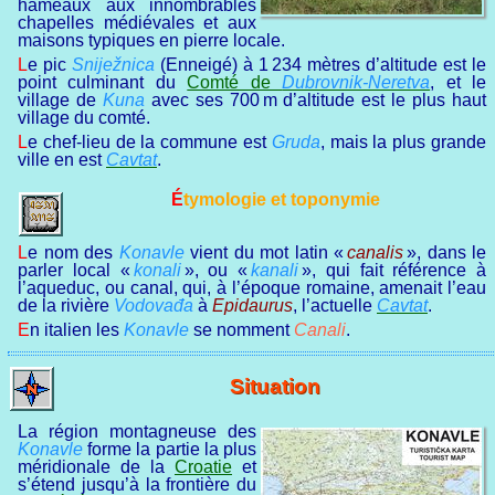
hameaux aux innombrables
chapelles médiévales et aux
maisons typiques en pierre locale.
Le pic
Sniježnica
(Enneigé) à 1 234 mètres d’altitude est le
point culminant du
Comté de
Dubrovnik-Neretva
, et le
village de
Kuna
avec ses 700 m d’altitude est le plus haut
village du comté.
Le chef-lieu de la commune est
Gruda
, mais la plus grande
ville en est
Cavtat
.
Étymologie et toponymie
Le nom des
Konavle
vient du mot latin «
canalis
», dans le
parler local «
konali
», ou «
kanali
», qui fait référence à
l’aqueduc, ou canal, qui, à l’époque romaine, amenait l’eau
de la rivière
Vodovađa
à
Epidaurus
, l’actuelle
Cavtat
.
En italien les
Konavle
se nomment
Canali
.
Situation
La région montagneuse des
Konavle
forme la partie la plus
méridionale de la
Croatie
et
s’étend jusqu’à la frontière du