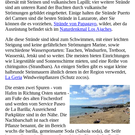
übersät mit Steinen und vulkanischen Lapilli; vier weitere Strände
sind am unteren Rand der Buchten durch vulkanische
Strömungen gebildet eingebettet. Einige halten die Strände
Puerto
del Carmen
sind die besten Strände in
Lanzarote
, aber Sie
können die es vorziehen,
Strände von
Papagayo
, wilder, aber da
Ausrüstung befindet sich im
Naturdenkmal
Los Ajaches
.
Alle diese Strände sind ideal zum Schwimmen, mit einer leichten
Steigung und keine gefährlichen Strömungen Marine, sowie
verschiedene Wassersportarten: Tauchen, Windsurfen, Tretboot,
Wasserski, Jetski und so weiter. Die meisten bieten Einrichtungen
wie Liegestühle und Sonnenschirme mieten, und eine Reihe von
chiringuitos
(Strandbars). An einigen Stellen gibt es sogar kleine
halbrunde Steinmauern ähnlich denen in der Region verwendet,
La Geria
Windweinpflanzen (Schutz
zocos
).
Die ersten zwei Spuren - vom
Hafen in Richtung Osten starten -
am Fuße des alten Fischerdorf
und werden vom Service
Paseo
de La Barilla
; Ausreichend
Parkplätze sind in der Nähe. Die
Nachbarschaft ist nach einer
Pflanze benannt, die im Bereich
wuchs die
barilla
, gemeinsame Soda (
Salsola soda
), die Seife