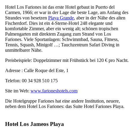
Hotel
Los Fariones
ist das erste Hotel gebaut in
Puerto del
Carmen
, 1966; er war in der Lage die beste Lage, am Anfang des
Strandes von besetzen
Playa Grande
, aber in der Nähe des alten
Fischerdorf. Dies ist ein 4-Sterne-Hotel 248 elegante und
komfortable Zimmer, aber ein wenig alt; schönen tropischen
Palmengarten mit direktem Zugang zum Strand von
Los
Fariones
. Viele Sportanlagen: Schwimmbad, Sauna, Fitness,
Tennis, Squash, Minigolf …; Tauchzentrum
Safari Diving
in
unmittelbarer Nähe.
Preisbeispiele: Doppelzimmer mit Frühstück bei 120 € pro Nacht.
Adresse :
Calle Roque del Este, 1
Telefon: 00 34 928 510 175
Site im Web:
www.farioneshotels.com
Die Hotelgruppe
Fariones
hat eine andere Institution, neuere,
neben dem Hotel
Los Fariones
: das
Suite Hotel Fariones Playa
.
Hotel
Los Jameos Playa