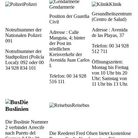
Polizei
Klinik
Gendarmerie
Gesundheitszentrum
Position der
Guardia
(
Centro de Salud
)
Civil
Notrufnummer der
Adresse :
Avenida
Adresse :
Calle
Nationalen Polizei:
de las Playas, 37
Manguia, 4
; hinter
091
der Post im
Telefon: 00 34 928
nördlichen
Notrufnummer der
512 711
Kreisverkehr der
Stadtpolizei (
Policía
Avenida Juan Carlos
Öffnungszeiten:
Local
): 092 oder 00
I
.
Montag bis Freitag
34 928 834 101
von 10 Uhr bis 20
Telefon: 00 34 928
Uhr; Samstag von
516 111
11 Uhr bis 13 Uhr.
Die
Reisebus
Buslinien
Die Buslinie Nummer
2 verbindet
Arrecife
nach
Puerto del
Die Reederei Fred Olsen bietet kostenlose