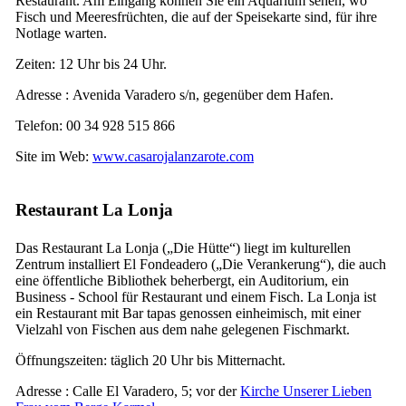
Restaurant. Am Eingang können Sie ein Aquarium sehen, wo
Fisch und Meeresfrüchten, die auf der Speisekarte sind, für ihre
Notlage warten.
Zeiten: 12 Uhr bis 24 Uhr.
Adresse :
Avenida Varadero s/n
, gegenüber dem Hafen.
Telefon: 00 34 928 515 866
Site im Web:
www.casarojalanzarote.com
Restaurant
La Lonja
Das Restaurant
La Lonja
(„Die Hütte“) liegt im kulturellen
Zentrum installiert
El Fondeadero
(„Die Verankerung“), die auch
eine öffentliche Bibliothek beherbergt, ein Auditorium, ein
Business - School für Restaurant und einem Fisch.
La Lonja
ist
ein Restaurant mit Bar
tapas
genossen einheimisch, mit einer
Vielzahl von Fischen aus dem nahe gelegenen Fischmarkt.
Öffnungszeiten: täglich 20 Uhr bis Mitternacht.
Adresse :
Calle El Varadero, 5
; vor der
Kirche Unserer Lieben