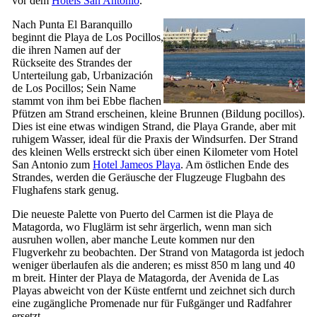
vor dem
Hotels
San Antonio
.
Nach
Punta El Baranquillo
beginnt die
Playa de Los Pocillos
,
die ihren Namen auf der
Rückseite des Strandes der
Unterteilung gab,
Urbanización
de Los Pocillos
; Sein Name
stammt von ihm bei Ebbe flachen
Pfützen am Strand erscheinen, kleine Brunnen (Bildung
pocillos
).
Dies ist eine etwas windigen Strand, die
Playa Grande
, aber mit
ruhigem Wasser, ideal für die Praxis der Windsurfen. Der Strand
des kleinen Wells erstreckt sich über einen Kilometer vom Hotel
San Antonio
zum
Hotel
Jameos Playa
. Am östlichen Ende des
Strandes, werden die Geräusche der Flugzeuge Flugbahn des
Flughafens stark genug.
Die neueste Palette von
Puerto del Carmen
ist die
Playa de
Matagorda
, wo Fluglärm ist sehr ärgerlich, wenn man sich
ausruhen wollen, aber manche Leute kommen nur den
Flugverkehr zu beobachten. Der Strand von
Matagorda
ist jedoch
weniger überlaufen als die anderen; es misst 850 m lang und 40
m breit. Hinter der
Playa de Matagorda
, der
Avenida de Las
Playas
abweicht von der Küste entfernt und zeichnet sich durch
eine zugängliche Promenade nur für Fußgänger und Radfahrer
ersetzt.