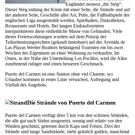
Engländer nennen „
the Strip
“.
Dieser Weg entlang der Küste mit einer Seite, die Strände und auf
der anderen Seite, Geschäfte aller Art, Pubs, die Fußballspiele der
englischen Liga ausgestrahlt werden, Spielhallen, Diskotheken,
Restaurants und Hotels. Bei langen Einkaufszentren
interpunktieren diese einheitliche Masse von Gebäuden. Viele
dieser Ferienwohnungen wurden auf dem Prinzip der
Teilzeitnutzungsrechten (gekauft
timeshare
) auf der
Avenida de
Las Playas
Werber Realtors belästigend Touristen ein bis zwei
Wochen des Eigentums an einer Wohnung zu verkaufen. Im
Osten, in der Nähe der Unterteilung
Los Pocillos
, wird die Allee
zunehmend ruhiger und einen besseren Geschmack.
Puerto del Carmen
ist eine Station ohne viel Charme, wo
Urlauber kommen in erster Linie versuchen, Aufregung und
Vielfalt des Angebots.
Die Strände von
Puerto del Carmen
Puerto del Carmen
verfügt über 5 km von den schönen Stränden,
die alle gut nach Süden ausgesetzt, sonnig und relativ vor den
Winden geschützt, getrennt durch Kaps und Felsen. Drei der
Strände sind lange Sandstrände, mehr gräulich golden, manchmal