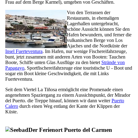
Frau auf dem Berge Karmel)
, umgeben von Geschäften.
Von den Terrassen der
Restaurants, in ehemaligen
Lagerhallen untergebracht,
schöne Aussicht können Sie den
Hafen bewundern, und ferner die
vulkanischen Berge von
Los
Ajaches
und die Nordküste der
Insel
Fuerteventura
. Im Hafen, nur wenige Fischereifahrzeuge,
bunt, jetzt zusammen mit anderen Arten von Booten: Tauchen
Boote, Schiffe unten Glas Ausflüge zu den bietet
Strände von
Papagayo
, Sportfischereifahrzeuge eine touristische U - Boot und
sogar ein Boot kleine Geschwindigkeit, die mit Links
Fuerteventura
.
Seit dem Viertel
La Tiñosa
ermöglicht eine Promenade einen
angenehmen Spaziergang zu einem Aussichtspunkt, der
Mirador
del Puerto
. die Treppe hinauf, können wir dann weiter
Puerto
Calero
durch einen Weg entlang der Kante der Klippen der
Küste.
Der Ferienort
Puerto del Carmen