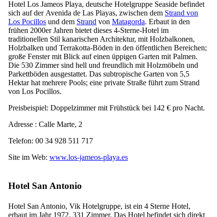
Hotel
Los Jameos Playa
, deutsche Hotelgruppe
Seaside
befindet
sich auf der
Avenida de Las Playas
, zwischen dem
Strand von
Los Pocillos
und dem
Strand
von
Matagorda
. Erbaut in den
frühen 2000er Jahren bietet dieses 4-Sterne-Hotel im
traditionellen Stil kanarischen Architektur, mit Holzbalkonen,
Holzbalken und Terrakotta-Böden in den öffentlichen Bereichen;
große Fenster mit Blick auf einen üppigen Garten mit Palmen.
Die 530 Zimmer sind hell und freundlich mit Holzmöbeln und
Parkettböden ausgestattet. Das subtropische Garten von 5,5
Hektar hat mehrere Pools; eine private Straße führt zum Strand
von
Los Pocillos
.
Preisbeispiel: Doppelzimmer mit Frühstück bei 142 € pro Nacht.
Adresse :
Calle Marte, 2
Telefon: 00 34 928 511 717
Site im Web:
www.los-jameos-playa.es
Hotel
San Antonio
Hotel
San Antonio
, Vik Hotelgruppe, ist ein 4 Sterne Hotel,
erbaut im Jahr 1972, 331 Zimmer. Das Hotel befindet sich direkt