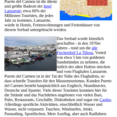
Puerto del Carmen
ist die älteste
und größte Badeort der
Insel
Lanzarote
; etwa 60% der
Millionen Touristen, die jedes
Jahr zu kommen,
Lanzarote
,
würde in Hotels, Ferienwohnungen und Ferienhäuser von
diesem Seebad untergebracht werden.
Das Seebad wurde künstlich
geschaffen - in den 1970er
Jahren - rund um die
alte
Fischerdorf
La Tiñosa
, Vorteil
von etwa 5 km von goldenen
Sandstränden zu nehmen, die
östlich des alten Hafens strecken
und vom Flughafen
Lanzarote
.
Puerto del Carmen
ist in der Tat der Nähe des Flughafens, so
dass schnelle Transfers für den Massentourismus. Kunden
Puerto
del Carmen
besteht hauptsächlich aus Englisch, Skandinavier,
Deutsche und Spanier. Viele dieser Touristen kommen hier für
die Strände und das Nachtleben angeboten von vielen Bars,
Pubs, Restaurants, Geschäfte, Diskotheken und sogar ein
Casino
.
Allerdings sportliche Aktivitäten, einschließlich Wasser und
Wasser, nicht verpassen: Tauchen, Windsurfen, Jetski,
Parasailing, Sportfischen, Meer Ausflug, aber auch Radfahren