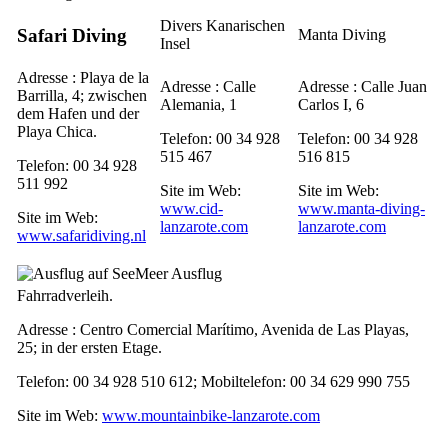
Divers Kanarischen
Safari Diving
Manta Diving
Insel
Adresse :
Playa de la
Adresse :
Calle
Adresse :
Calle Juan
Barrilla, 4
; zwischen
Alemania, 1
Carlos
I
, 6
dem Hafen und der
Playa Chica
.
Telefon: 00 34 928
Telefon: 00 34 928
515 467
516 815
Telefon: 00 34 928
511 992
Site im Web:
Site im Web:
www.cid-
www.manta-diving-
Site im Web:
lanzarote.com
lanzarote.com
www.safaridiving.nl
Meer Ausflug
Fahrradverleih.
Adresse :
Centro Comercial Marítimo, Avenida de Las Playas,
25
; in der ersten Etage.
Telefon: 00 34 928 510 612; Mobiltelefon: 00 34 629 990 755
Site im Web:
www.mountainbike-lanzarote.com