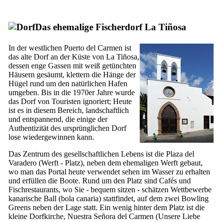
Das ehemalige Fischerdorf
La Tiñosa
In der westlichen
Puerto del Carmen
ist
das alte Dorf an der Küste von
La Tiñosa
,
dessen enge Gassen mit weiß getünchten
Häusern gesäumt, klettern die Hänge der
Hügel rund um den natürlichen Hafen
umgeben. Bis in die 1970er Jahre wurde
das Dorf von Touristen ignoriert; Heute
ist es in diesem Bereich, landschaftlich
und entspannend, die einige der
Authentizität des ursprünglichen Dorf
lose wiedergewinnen kann.
Das Zentrum des gesellschaftlichen Lebens ist die
Plaza del
Varadero
(Werft - Platz), neben dem ehemaligen Werft gebaut,
wo man das Portal heute verwendet sehen im Wasser zu erhalten
und erfüllen die Boote. Rund um den Platz sind Cafés und
Fischrestaurants, wo Sie - bequem sitzen - schätzen Wettbewerbe
kanarische Ball (
bola canaria
) stattfindet, auf dem zwei Bowling
Greens neben der Lage statt. Ein wenig hinter dem Platz ist die
kleine Dorfkirche,
Nuestra Señora del Carmen
(Unsere Liebe