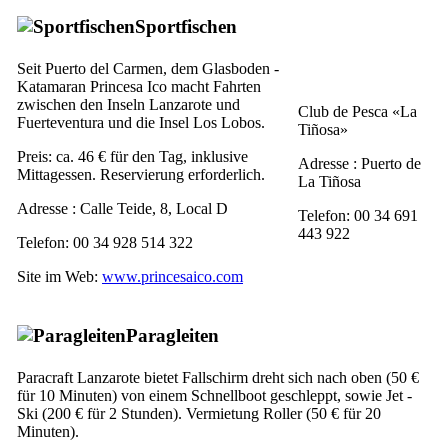
Sportfischen
Seit
Puerto del Carmen
, dem Glasboden -
Katamaran
Princesa Ico
macht Fahrten
zwischen den Inseln
Lanzarote
und
Club de Pesca «La
Fuerteventura
und die Insel
Los Lobos
.
Tiñosa
»
Preis: ca. 46 € für den Tag, inklusive
Adresse :
Puerto de
Mittagessen. Reservierung erforderlich.
La Tiñosa
Adresse :
Calle Teide, 8, Local D
Telefon: 00 34 691
443 922
Telefon: 00 34 928 514 322
Site im Web:
www.princesaico.com
Paragleiten
Paracraft
Lanzarote
bietet Fallschirm dreht sich nach oben (50 €
für 10 Minuten) von einem Schnellboot geschleppt, sowie Jet -
Ski (200 € für 2 Stunden). Vermietung Roller (50 € für 20
Minuten).