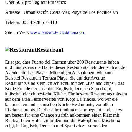
Über 50 € pro Tag mit Frühstück.
Adresse :
Urbanización Costa Mar, Playa de Los Pocillos s/n
Telefon: 00 34 928 510 410
Site im Web:
www.lanzarote-costamar.com
Restaurant
Er sagte, dass
Puerto del Carmen
über 200 Restaurants haben
und mindestens die Hälfte dieser Restaurants befinden sich an der
Avenida de Las Playas
. Mit einigen Ausnahmen, wie zum
Beispiel Restaurant
Terraza Playa
, die auf der Avenue
Restaurants sind ziemlich schlecht, mit den „
fish and chips
“, das
ist die Freude der Urlauber Englisch, Deutsch Sauerkraut,
indische oder chinesische Küche. Für bessere Restaurants müssen
auf dem alten Fischerviertel von Kopf
La Tiñosa
, wo wir die
kanarischen und spanischen Küche Restaurants, vor allem
Fischrestaurants. Da diese Institutionen sehr begehrt sind, ist es
am besten für eine Chance zu früh ankommen einen Platz mit
Blick auf den Hafen zu finden und die Kakophonie Mischung
zeigt, in Englisch, Deutsch und Spanisch zu vermeiden.