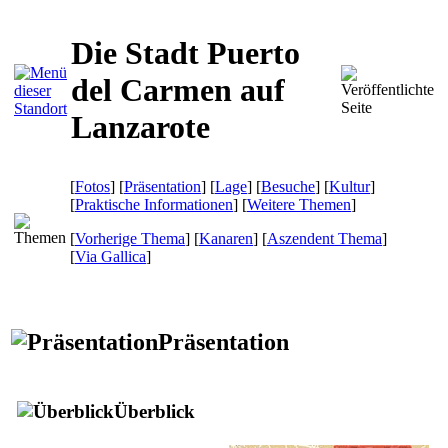
Die Stadt Puerto
del Carmen auf
Lanzarote
[
Fotos
] [
Präsentation
] [
Lage
] [
Besuche
] [
Kultur
]
[
Praktische Informationen
] [
Weitere Themen
]
[
Vorherige Thema
] [
Kanaren
] [
Aszendent Thema
]
[
Via Gallica
]
Präsentation
Überblick