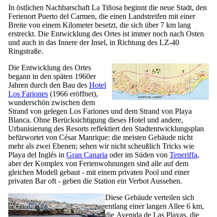
In östlichen Nachbarschaft
La Tiñosa
beginnt die neue Stadt, den
Ferienort
Puerto del Carmen
, die einen Landstreifen mit einer
Breite von einem Kilometer besetzt, die sich über 7 km lang
erstreckt. Die Entwicklung des Ortes ist immer noch nach Osten
und auch in das Innere der Insel, in Richtung des LZ-40
Ringstraße.
Die Entwicklung des Ortes
begann in den späten 1960er
Jahren durch den Bau des
Hotel
Los Fariones
(1966 eröffnet),
wunderschön zwischen dem
Strand von gelegen
Los Fariones
und dem Strand von
Playa
Blanca
. Ohne Berücksichtigung dieses Hotel und andere,
Urbanisierung des Resorts reflektiert den Stadtentwicklungsplan
befürwortet von
César Manrique
: die meisten Gebäude nicht
mehr als zwei Ebenen; sehen wir nicht scheußlich Tricks wie
Playa del Inglés
in
Gran Canaria
oder im Süden von
Teneriffa
,
aber der Komplex von Ferienwohnungen sind alle auf dem
gleichen Modell gebaut - mit einem privaten Pool und einer
privaten Bar oft - geben die Station ein Verbot Aussehen.
Diese Gebäude verteilen sich
entlang einer langen Allee 6 km,
die
Avenida de Las Playas
, die