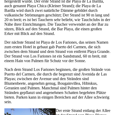
hergestellt wurde. Der erste Strand ist die
Playa de La Barilla
,
auch genannt
Playa Chica
(Kleiner Strand); die
Playa de La
Barilla
wird durch zwei natürliche Dämme gebildet durch
vulkanische Strömungen geschützt; Der Strand ist 90 m lang und
20 m breit; es ist bei Tauchern sehr beliebt, wie Tauchclubs in der
Nähe ihrer Einrichtungen. Die Taucher verwendet an der Bar zu
sitzen, Blick auf den Strand, die
Bar Playa
, die einen großen
Erker mit Blick auf den Strand.
Der nächste Strand ist
Playa de Los Fariones
, das seinen Namen
zum ersten Hotel in gebaut gab
Puerto del Carmen
, die sich
zwischen dem Strand und dem Strand von entfernt
Playa Grande
.
Der Strand von
Los Fariones
ist ein Sandstrand, 60 m breit, mit
einem Hain von Palmen für Schutz vor der Sonne.
Nach dem Strand
Los Fariones
beginnen, die großen Strände von
Puerto del Carmen
, die durch die begrenzt sind
Avenida de Las
Playas
; zwischen der Avenue und den Stränden sind
Blumenbeete, angenehm genug, Bougainvillea, Hibiskus,
Geranien und Palmen. Manchmal sind Palmen hinter den
Stränden gepflanzt und angenehmen Schatten begehrten Plätze
bieten. Parken kann in einigen Bereichen auf der Allee schwierig
sein.
Der erste Strand entlang der Allee