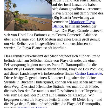
ist der Strand von
Playa Blanca
,
auf der Insel
Lanzarote
haben
sich daran gewöhnt zu ernennen
Playa Grande
mit dem Strand des
(Big Beach) Verwirrung zu
vermeiden
Urlaubsort
Playa
Blanca
, liegt in im Süden der
Insel. Die
Playa Grande
erstreckt
sich von Hotel
Los Fariones
zum
Centro Comercial Atlántico
über eine Länge von 1200 Metern und einer Breite groß genug,
um vier Reihen von Liegestühlen und Sonnenschirmen zu
werden. La
Playa Blanca
ist oft überfüllt.
Das Fremdenverkehrsamt der Stadt befindet sich auf der Straße
befindet sich am östlichen Ende von
Playa Grande
, die einen
Felsvorsprung beginnt namens
Punta El Barranquillo
, die die
trennt
Playa Grande
zum nächsten Strand,
Playa de Los Pocillos
;
auf dieser Landzunge wir insbesondere finden
Casino
Lanzarote
.
Diese felsige Gegend, einen Kilometer lang, aber drei kleine
Strände in Buchten Hintergrund, können wir alle sehen nicht aus
dem Weg. Dies sind öffentliche Strände, wo man durch Pfade,
die zwischen den Restaurants und Geschäften in der Umgebung,
wie zum Beispiel der Zugriff auf
Camino del Cascayo
. Wir
begegnen zuerst die
Playa de Peña Grande
- 40 Meter lang - und
die
Playa de la Peñita
und schließlich die
Playa del Baranquillo
,