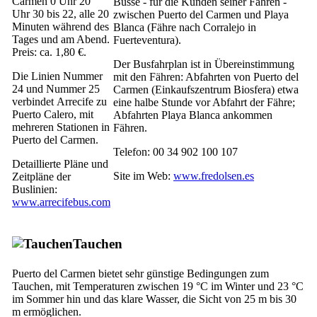
Carmen
0 Uhr 20
Busse - für die Kunden seiner Fähren -
Uhr 30 bis 22, alle 20
zwischen
Puerto del Carmen
und
Playa
Minuten während des
Blanca
(Fähre nach
Corralejo
in
Tages und am Abend.
Fuerteventura
).
Preis: ca. 1,80 €.
Der Busfahrplan ist in Übereinstimmung
Die Linien Nummer
mit den Fähren: Abfahrten von
Puerto del
24 und Nummer 25
Carmen
(Einkaufszentrum
Biosfera
) etwa
verbindet
Arrecife
zu
eine halbe Stunde vor Abfahrt der Fähre;
Puerto Calero
, mit
Abfahrten
Playa Blanca
ankommen
mehreren Stationen in
Fähren.
Puerto del Carmen
.
Telefon: 00 34 902 100 107
Detaillierte Pläne und
Site im Web:
www.fredolsen.es
Zeitpläne der
Buslinien:
www.arrecifebus.com
Tauchen
Puerto del Carmen
bietet sehr günstige Bedingungen zum
Tauchen, mit Temperaturen zwischen 19 °C im Winter und 23 °C
im Sommer hin und das klare Wasser, die Sicht von 25 m bis 30
m ermöglichen.