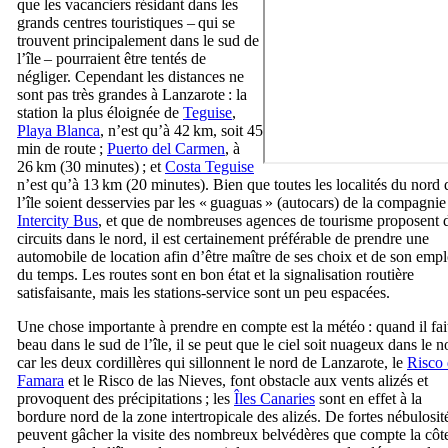
que les vacanciers résidant dans les
grands centres touristiques – qui se
trouvent principalement dans le sud de
l’île – pourraient être tentés de
négliger. Cependant les distances ne
sont pas très grandes à
Lanzarote
: la
station la plus éloignée de
Teguise
,
Playa Blanca
, n’est qu’à 42 km, soit 45
min de route ;
Puerto del Carmen
, à
26 km (30 minutes) ; et
Costa Teguise
n’est qu’à 13 km (20 minutes). Bien que toutes les localités du nord 
l’île soient desservies par les «
guaguas
» (autocars) de la compagnie
Intercity Bus
, et que de nombreuses agences de tourisme proposent 
circuits dans le nord, il est certainement préférable de prendre une
automobile de location afin d’être maître de ses choix et de son empl
du temps. Les routes sont en bon état et la signalisation routière
satisfaisante, mais les stations-service sont un peu espacées.
Une chose importante à prendre en compte est la météo : quand il fai
beau dans le sud de l’île, il se peut que le ciel soit nuageux dans le n
car les deux cordillères qui sillonnent le nord de Lanzarote, le
Risco
Famara
et le
Risco de las Nieves
, font obstacle aux vents alizés et
provoquent des précipitations ; les
Îles Canaries
sont en effet à la
bordure nord de la zone intertropicale des alizés. De fortes nébulosit
peuvent gâcher la visite des nombreux belvédères que compte la côt