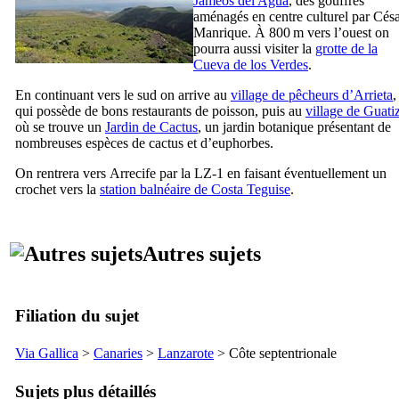
Jameos del Agua
, des gouffres
aménagés en centre culturel par
Césa
Manrique
. À 800 m vers l’ouest on
pourra aussi visiter la
grotte de la
Cueva de los Verdes
.
En continuant vers le sud on arrive au
village de pêcheurs d’
Arrieta
,
qui possède de bons restaurants de poisson, puis au
village de
Guati
où se trouve un
Jardin de Cactus
, un jardin botanique présentant de
nombreuses espèces de cactus et d’euphorbes.
On rentrera vers
Arrecife
par la LZ-1 en faisant éventuellement un
crochet vers la
station balnéaire de
Costa Teguise
.
Autres sujets
Filiation du sujet
Via Gallica
>
Canaries
>
Lanzarote
> Côte septentrionale
Sujets plus détaillés