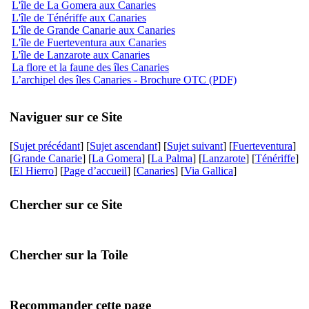
L'île de La Gomera aux Canaries
L'île de Ténériffe aux Canaries
L'île de Grande Canarie aux Canaries
L'île de Fuerteventura aux Canaries
L'île de Lanzarote aux Canaries
La flore et la faune des îles Canaries
L’archipel des îles Canaries - Brochure OTC (PDF)
Naviguer sur ce Site
[
Sujet précédant
] [
Sujet ascendant
] [
Sujet suivant
] [
Fuerteventura
]
[
Grande Canarie
] [
La Gomera
] [
La Palma
] [
Lanzarote
] [
Ténériffe
]
[
El Hierro
] [
Page d’accueil
] [
Canaries
] [
Via Gallica
]
Chercher sur ce Site
Chercher sur la Toile
Recommander cette page