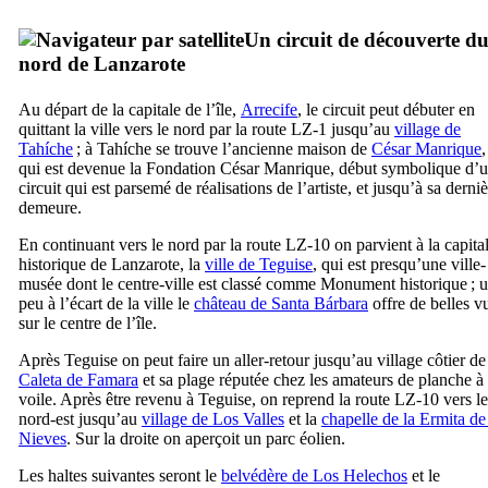
Un circuit de découverte d
nord de
Lanzarote
Au départ de la capitale de l’île,
Arrecife
, le circuit peut débuter en
quittant la ville vers le nord par la route LZ-1 jusqu’au
village de
Tahíche
; à
Tahíche
se trouve l’ancienne maison de
César Manrique
,
qui est devenue la Fondation
César Manrique
, début symbolique d’
circuit qui est parsemé de réalisations de l’artiste, et jusqu’à sa derni
demeure.
En continuant vers le nord par la route LZ-10 on parvient à la capita
historique de
Lanzarote
, la
ville de
Teguise
, qui est presqu’une ville-
musée dont le centre-ville est classé comme Monument historique ; 
peu à l’écart de la ville le
château de
Santa Bárbara
offre de belles v
sur le centre de l’île.
Après
Teguise
on peut faire un aller-retour jusqu’au village côtier de
Caleta de Famara
et sa plage réputée chez les amateurs de planche à
voile. Après être revenu à
Teguise
, on reprend la route LZ-10 vers le
nord-est jusqu’au
village de
Los Valles
et la
chapelle de la
Ermita de
Nieves
. Sur la droite on aperçoit un parc éolien.
Les haltes suivantes seront le
belvédère de
Los Helechos
et le