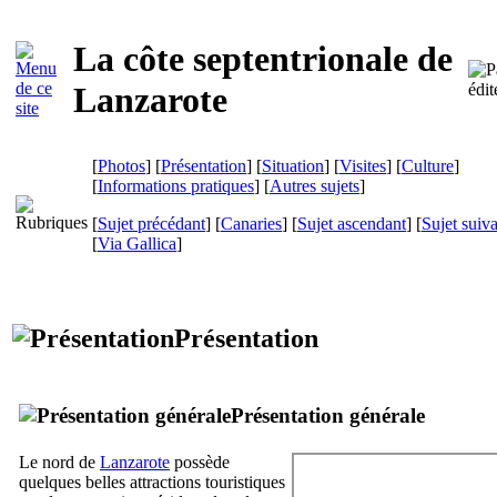
La côte septentrionale de
Lanzarote
[
Photos
] [
Présentation
] [
Situation
] [
Visites
] [
Culture
]
[
Informations pratiques
] [
Autres sujets
]
[
Sujet précédant
] [
Canaries
] [
Sujet ascendant
] [
Sujet suiv
[
Via Gallica
]
Présentation
Présentation générale
Le nord de
Lanzarote
possède
quelques belles attractions touristiques