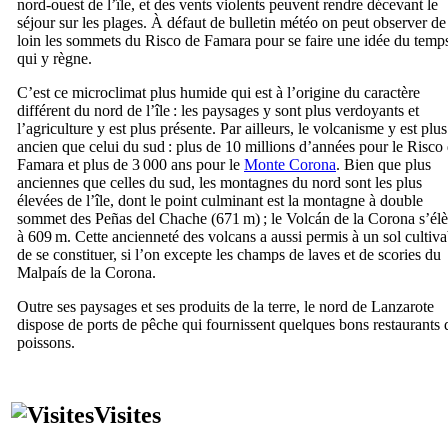
nord-ouest de l’île, et des vents violents peuvent rendre décevant le
séjour sur les plages. À défaut de bulletin météo on peut observer de
loin les sommets du
Risco de Famara
pour se faire une idée du temp
qui y règne.
C’est ce microclimat plus humide qui est à l’origine du caractère
différent du nord de l’île : les paysages y sont plus verdoyants et
l’agriculture y est plus présente. Par ailleurs, le volcanisme y est plus
ancien que celui du sud : plus de 10 millions d’années pour le
Risco
Famara
et plus de 3 000 ans pour le
Monte Corona
. Bien que plus
anciennes que celles du sud, les montagnes du nord sont les plus
élevées de l’île, dont le point culminant est la montagne à double
sommet des
Peñas del Chache
(671 m) ; le
Volcán de la Corona
s’él
à 609 m. Cette ancienneté des volcans a aussi permis à un sol cultiva
de se constituer, si l’on excepte les champs de laves et de scories du
Malpaís de la Corona
.
Outre ses paysages et ses produits de la terre, le nord de
Lanzarote
dispose de ports de pêche qui fournissent quelques bons restaurants 
poissons.
Visites