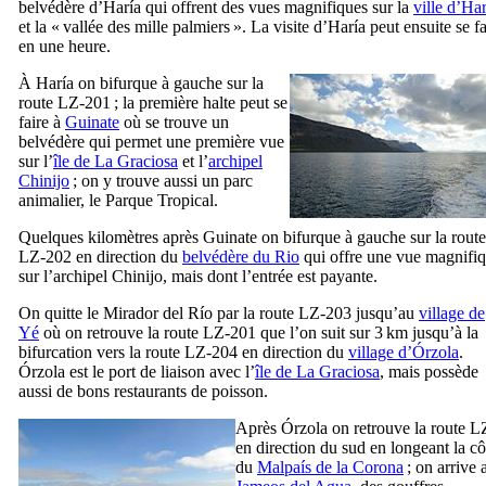
belvédère d’
Haría
qui offrent des vues magnifiques sur la
ville d’
Har
et la « vallée des mille palmiers ». La visite d’
Haría
peut ensuite se fa
en une heure.
À
Haría
on bifurque à gauche sur la
route LZ-201 ; la première halte peut se
faire à
Guinate
où se trouve un
belvédère qui permet une première vue
sur l’
île de
La Graciosa
et l’
archipel
Chinijo
; on y trouve aussi un parc
animalier, le
Parque Tropical
.
Quelques kilomètres après
Guinate
on bifurque à gauche sur la route
LZ-202 en direction du
belvédère du Rio
qui offre une vue magnifi
sur l’archipel
Chinijo
, mais dont l’entrée est payante.
On quitte le
Mirador del Río
par la route LZ-203 jusqu’au
village de
Yé
où on retrouve la route LZ-201 que l’on suit sur 3 km jusqu’à la
bifurcation vers la route LZ-204 en direction du
village d’
Órzola
.
Órzola
est le port de liaison avec l’
île de
La Graciosa
, mais possède
aussi de bons restaurants de poisson.
Après
Órzola
on retrouve la route L
en direction du sud en longeant la cô
du
Malpaís de la Corona
; on arrive 