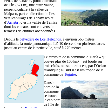
Peñas del Chache
, point culminant
de l’île (671 m), une autre vallée,
perpendiculaire à la vallée de
Malpaso
, part en direction de l’est
vers les villages de
Tabayesco
et
d’
Arrieta
; c’est la vallée de
Temisa
,
dont les coteaux sont couverts de
terrasses de cultures abandonnées.
Depuis le
belvédère de
Los Helechos
, à environ 565 mètres
d’altitude, la route panoramique LZ-10 descend en plusieurs lacets
jusqu’au centre de la petite ville, situé à 270 mètres.
Le territoire de la commune d’
Haría
– qui
couvre plus de 100 km² – est bordé sur
trois côtés, ouest, nord et est, par l’Océan
atlantique ; au sud il est limitrophe de la
commune de
Teguise
.
Dans le
nord de la
commune
se trouve
le cap nord
de l’île de