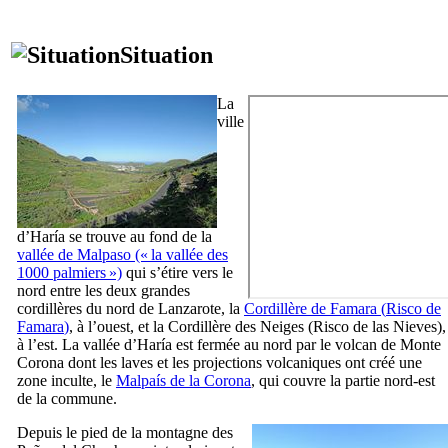
Situation
La
ville
d’
Haría
se trouve au fond de la
vallée de
Malpaso
(« la vallée des
1000 palmiers »)
qui s’étire vers le
nord entre les deux grandes
cordillères du nord de
Lanzarote
, la
Cordillère de
Famara
(
Risco de
Famara
)
, à l’ouest, et la Cordillère des Neiges (
Risco de las Nieves
),
à l’est. La vallée d’
Haría
est fermée au nord par le volcan de
Monte
Corona
dont les laves et les projections volcaniques ont créé une
zone inculte, le
Malpaís de la Corona
, qui couvre la partie nord-est
de la commune.
Depuis le pied de la montagne des