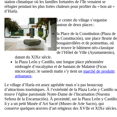
station climatique où les familles fortunées de l’île venaient se
réfugier pendant les plus fortes chaleurs pour profiter du « bon air »
d’
Haría
.
Le centre du village s’organise
autour de deux places :
la Place de la Constitution (
Plaza de
la Constitución
), une place fleurie de
bougainvillées et de poinsettias, où
se trouve le bâtiment néo-classique
de l’Hôtel de Ville (
Ayuntamiento
),
datant du
XIXe
siècle.
la
Plaza León y Castillo
, une longue place piétonnière
ombragée d’eucalyptus et de banians de Malaisie (
Ficus
microcarpa
) ; le samedi matin s’y tient un
marché de produits
artisanaux
.
Le village d’
Haría
est assez agréable mais n’a pas beaucoup
d’attractions touristiques. À l’extrémité de la
Plaza León y Castillo
s
trouve l’église paroissiale Notre-Dame de l’Incarnation (
Nuestra
Señora de la Encarnación
). À proximité, sur la
Plaza León y Castillo
il y a un petit Musée d’Art Sacré (
Museo de Arte Sacro
), qui
conserve quelques œuvres d’art religieux des
XVIIe
et
XIXe
siècles