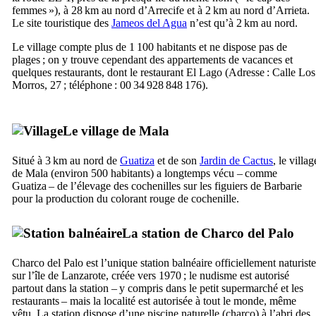
femmes »), à 28 km au nord d’
Arrecife
et à 2 km au nord d’
Arrieta
.
Le site touristique des
Jameos del Agua
n’est qu’à 2 km au nord.
Le village compte plus de 1 100 habitants et ne dispose pas de
plages ; on y trouve cependant des appartements de vacances et
quelques restaurants, dont le restaurant
El Lago
(Adresse :
Calle Los
Morros, 27
; téléphone : 00 34 928 848 176).
Le village de
Mala
Situé à 3 km au nord de
Guatiza
et de son
Jardin de Cactus
, le villag
de
Mala
(environ 500 habitants) a longtemps vécu – comme
Guatiza
– de l’élevage des cochenilles sur les figuiers de Barbarie
pour la production du colorant rouge de cochenille.
La station de
Charco del Palo
Charco del Palo
est l’unique station balnéaire officiellement naturiste
sur l’île de
Lanzarote
, créée vers 1970 ; le nudisme est autorisé
partout dans la station – y compris dans le petit supermarché et les
restaurants – mais la localité est autorisée à tout le monde, même
vêtu. La station dispose d’une piscine naturelle (
charco
) à l’abri des