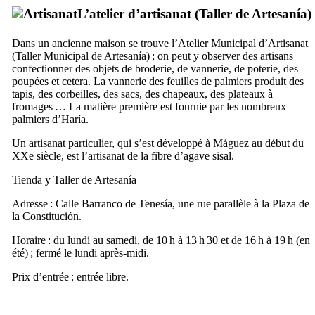
L’atelier d’artisanat (
Taller de Artesanía
)
Dans un ancienne maison se trouve l’Atelier Municipal d’Artisanat
(
Taller Municipal de Artesanía
) ; on peut y observer des artisans
confectionner des objets de broderie, de vannerie, de poterie, des
poupées et cetera. La vannerie des feuilles de palmiers produit des
tapis, des corbeilles, des sacs, des chapeaux, des plateaux à
fromages … La matière première est fournie par les nombreux
palmiers d’
Haría
.
Un artisanat particulier, qui s’est développé à
Máguez
au début du
XXe
siècle, est l’artisanat de la fibre d’agave sisal.
Tienda y Taller de Artesanía
Adresse :
Calle Barranco de Tenesía
, une rue parallèle à la
Plaza de
la Constitución
.
Horaire : du lundi au samedi, de 10 h à 13 h 30 et de 16 h à 19 h (en
été) ; fermé le lundi après-midi.
Prix d’entrée : entrée libre.