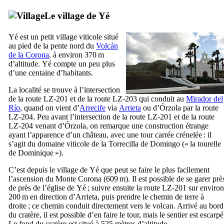
Le village de
Yé
Yé
est un petit village viticole situé
au pied de la pente nord du
Volcán
de la Corona
, à environ 370 m
d’altitude.
Yé
compte un peu plus
d’une centaine d’habitants.
La localité se trouve à l’intersection
de la route LZ-201 et de la route LZ-203 qui conduit au
Mirador del
Río
, quand on vient d’
Arrecife
via
Arrieta
ou d’
Órzola
par la route
LZ-204. Peu avant l’intersection de la route LZ-201 et de la route
LZ-204 venant d’
Órzola
, on remarque une construction étrange
ayant l’apparence d’un château, avec une tour carrée crénelée : il
s’agit du domaine viticole de la
Torrecilla de Domingo
(« la tourelle
de Dominique »).
C’est depuis le village de
Yé
que peut se faire le plus facilement
l’ascension du
Monte Corona
(609 m). Il est possible de se garer prè
de près de l’église de
Yé
; suivre ensuite la route LZ-201 sur environ
200 m en direction d’
Arrieta
, puis prendre le chemin de terre à
droite ; ce chemin conduit directement vers le volcan. Arrivé au bord
du cratère, il est possible d’en faire le tour, mais le sentier est escarpé
Le fond du cratère est situé à 525 mètres d’altitude.