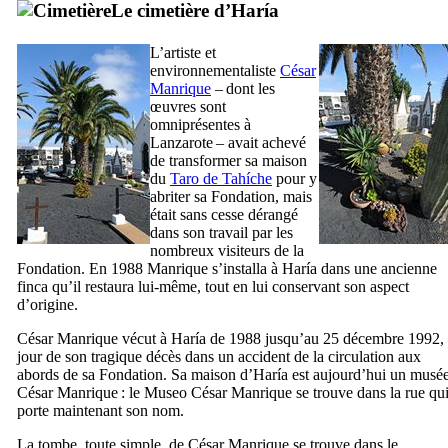
Le cimetière d’
Haría
L’artiste et
environnementaliste
César
Manrique
– dont les
œuvres sont
omniprésentes à
Lanzarote
– avait achevé
de transformer sa maison
du
Taro de Tahíche
pour y
abriter sa Fondation, mais
était sans cesse dérangé
dans son travail par les
nombreux visiteurs de la
Fondation. En 1988
Manrique
s’installa à
Haría
dans une ancienne
finca
qu’il restaura lui-même, tout en lui conservant son aspect
d’origine.
César Manrique
vécut à
Haría
de 1988 jusqu’au 25 décembre 1992,
jour de son tragique décès dans un accident de la circulation aux
abords de sa Fondation. Sa maison d’
Haría
est aujourd’hui un musé
César Manrique
: le
Museo César Manrique
se trouve dans la rue qu
porte maintenant son nom.
La tombe, toute simple, de
César Manrique
se trouve dans le