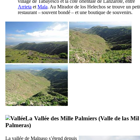
village de
Tabayesco
et la côte orientale de
Lanzarote
, entre
Arrieta
et
Mala
. Au
Mirador de los Helechos
se trouve un peti
restaurant – souvent bondé – et une boutique de souvenirs.
La Vallée des Mille Palmiers (
Valle de las Mil
Palmeras
)
La vallée de
Malpaso
s’étend depuis