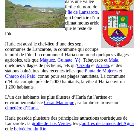
dans une vallée
fertile du nord de
l’
île de
Lanzarote
,
qui bénéficie d’un
climat moins aride
que le reste de
l’île.
Haría
est aussi le chef-lieu d’une des sept
communes de
Lanzarote
, la commune qui occupe
le nord de l’île. La commune d’
Haría
comprend quelques villages
agricoles, tels que
Máguez
,
Guinate
,
Yé
,
Tabayesco
et
Mala
,
quelques villages de pêcheurs, tels qu’
Órzola
et
Arrieta
, et des
stations balnéaires plus récentes telles que
Punta de Mujeres
et
Charco del Palo
, connu pour ses plages naturistes. La commune
d’
Haría
compte près de 5 000 habitants, la ville d’
Haría
environ
1 200 habitants.
L’un des habitants les plus illustres d’
Haría
fut l’artiste et
environnementaliste
César Manrique
; sa tombe se trouve au
cimetière d’
Haría
.
Haría
possède plusieurs des principales attractions touristiques de
Lanzarote
: la
grotte de
Los Verdes
, les
gouffres de
Jameos del Agua
et le
belvédère du
Río
.