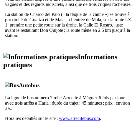
vagues et des regards indiscrets, ainsi que de trois criques rocheuses.
La station de
Charco del Palo
(« la flaque de la canne ») se trouve à
proximité de
Guatiza
et de
Mala
; à l’entrée de
Mala
, sur la route LZ
1, prendre une petite route sur la droite, la
Calle El Rostro
, juste
avant le restaurant
Don Quijote
; la route mène en 2,5 km jusqu’à la
station.
Informations
pratiques
Autobus
La ligne de bus numéro 7 relie
Arrecife
à
Máguez
6 fois par jour,
avec trois arrêts à
Haría
; durée du trajet : 45 minutes ; prix : environ
3 €.
Horaires détaillés sur le site :
www.arrecifebus.com
.