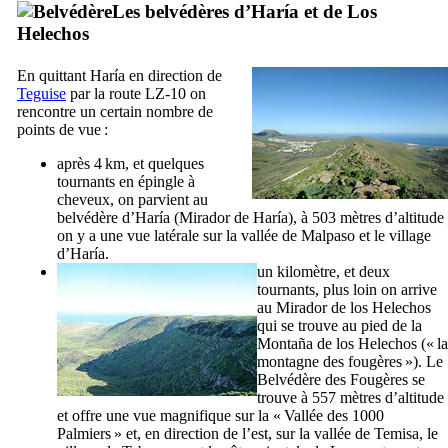
Les belvédères d’
Haría
et de
Los
Helechos
En quittant
Haría
en direction de
Teguise
par la route LZ-10 on
rencontre un certain nombre de
points de vue :
après 4 km, et quelques
tournants en épingle à
cheveux, on parvient au
belvédère d’
Haría
(
Mirador de Haría
), à 503 mètres d’altitude 
on y a une vue latérale sur la vallée de
Malpaso
et le village
d’
Haría
.
un kilomètre, et deux
tournants, plus loin on arrive
au
Mirador de los Helechos
qui se trouve au pied de la
Montaña de los Helechos
(« la
montagne des fougères »). Le
Belvédère des Fougères se
trouve à 557 mètres d’altitude
et offre une vue magnifique sur la « Vallée des 1000
Palmiers » et, en direction de l’est, sur la vallée de
Temisa
, le