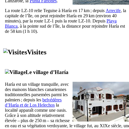
Lanzarote
, la
Punta Fariones
.
La route LZ-10 relie
Teguise
à
Haría
en 17 km ; depuis
Arrecife
, la
capitale de l’île, on peut rejoindre
Haría
en 29 km (environ 40
minutes), par la route LZ-1 puis la route LZ-10. Depuis
Playa
Blanca
, à la pointe sud de l’île, la distance pour rejoindre
Haría
est
de 58 km (1 h 10).
Visites
Le village d’
Haría
Haría
est un village tranquille, avec
des maisons blanches canariennes
traditionnelles parsemées parmi les
palmiers ; depuis les
belvédères
d’
Haría
et de
Los Helechos
la
localité apparaît comme une oasis.
Grâce à son altitude relativement
élevée – plus de 250 m – sa richesse
en eau et sa végétation verdoyante, le village fut, au
XIXe
siècle, un