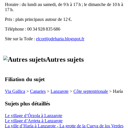
Horaire : du lundi au samedi, de 9 h à 17 h ; le dimanche de 10 h à
17 h.
Prix : plats principaux autour de 12 €.
Téléphone : 00 34 928 835 686
Site sur la Toile :
elcortijodeharia.blogspot.fr
Autres sujets
Filiation du sujet
Via Gallica
>
Canaries
>
Lanzarote
>
Côte septentrionale
>
Haría
Sujets plus détaillés
Le village d’Órzola à Lanzarote
Le village d’Arrieta à Lanzarote
La ville d’Haría à Lanzarote - La grotte de la Cueva de los Verdes