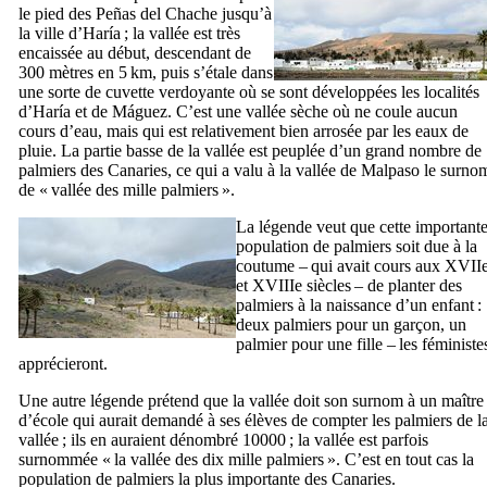
le pied des
Peñas del Chache
jusqu’à
la ville d’
Haría
; la vallée est très
encaissée au début, descendant de
300 mètres en 5 km, puis s’étale dans
une sorte de cuvette verdoyante où se sont développées les localités
d’
Haría
et de
Máguez
. C’est une vallée sèche où ne coule aucun
cours d’eau, mais qui est relativement bien arrosée par les eaux de
pluie. La partie basse de la vallée est peuplée d’un grand nombre de
palmiers des Canaries, ce qui a valu à la vallée de
Malpaso
le surno
de « vallée des mille palmiers ».
La légende veut que cette important
population de palmiers soit due à la
coutume – qui avait cours aux
XVII
et
XVIIIe
siècles – de planter des
palmiers à la naissance d’un enfant :
deux palmiers pour un garçon, un
palmier pour une fille – les féministe
apprécieront.
Une autre légende prétend que la vallée doit son surnom à un maître
d’école qui aurait demandé à ses élèves de compter les palmiers de l
vallée ; ils en auraient dénombré 10000 ; la vallée est parfois
surnommée « la vallée des dix mille palmiers ». C’est en tout cas la
population de palmiers la plus importante des Canaries.