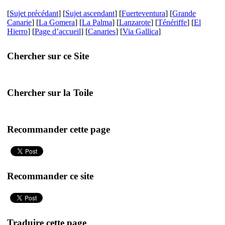
[
Sujet précédant
] [
Sujet ascendant
] [
Fuerteventura
] [
Grande
Canarie
] [
La Gomera
] [
La Palma
] [
Lanzarote
] [
Ténériffe
] [
El
Hierro
] [
Page d’accueil
] [
Canaries
] [
Via Gallica
]
Chercher sur ce Site
Chercher sur la Toile
Recommander cette page
Recommander ce site
Traduire cette page