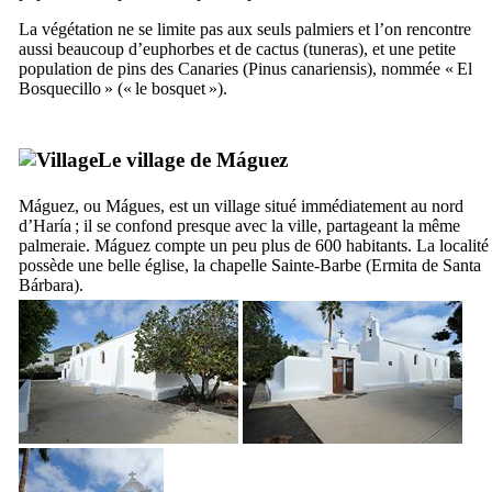
La végétation ne se limite pas aux seuls palmiers et l’on rencontre
aussi beaucoup d’euphorbes et de cactus (
tuneras
), et une petite
population de pins des Canaries (
Pinus canariensis
), nommée «
El
Bosquecillo
» (« le bosquet »).
Le village de
Máguez
Máguez
, ou
Mágues
, est un village situé immédiatement au nord
d’
Haría
; il se confond presque avec la ville, partageant la même
palmeraie.
Máguez
compte un peu plus de 600 habitants. La localité
possède une belle église, la chapelle Sainte-Barbe (
Ermita de Santa
Bárbara
).