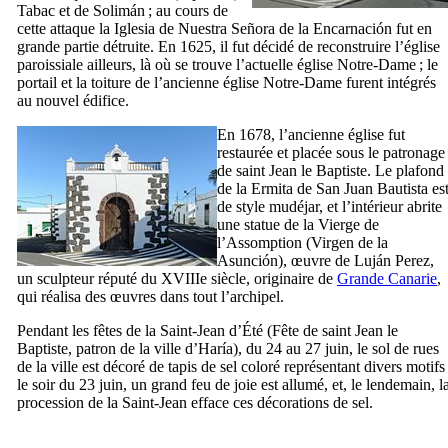
Tabac
et de
Solimán
; au cours de
cette attaque la
Iglesia de Nuestra Señora de la Encarnación
fut en
grande partie détruite. En 1625, il fut décidé de reconstruire l’église
paroissiale ailleurs, là où se trouve l’actuelle église Notre-Dame ; le
portail et la toiture de l’ancienne église Notre-Dame furent intégrés
au nouvel édifice.
En 1678, l’ancienne église fut
restaurée et placée sous le patronage
de saint Jean le Baptiste. Le plafond
de la
Ermita de San Juan Bautista
es
de style mudéjar, et l’intérieur abrite
une statue de la Vierge de
l’Assomption (
Virgen de la
Asunción
), œuvre de
Luján Perez
,
un sculpteur réputé du
XVIIIe
siècle, originaire de
Grande Canarie
,
qui réalisa des œuvres dans tout l’archipel.
Pendant les fêtes de la Saint-Jean d’Été (Fête de saint Jean le
Baptiste, patron de la ville d’
Haría
), du 24 au 27 juin, le sol de rues
de la ville est décoré de tapis de sel coloré représentant divers motifs 
le soir du 23 juin, un grand feu de joie est allumé, et, le lendemain, l
procession de la Saint-Jean efface ces décorations de sel.