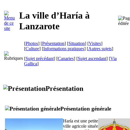
La ville d’
Haría
à
Lanzarote
[
Photos
] [
Présentation
] [
Situation
] [
Visites
]
[
Culture
] [
Informations pratiques
] [
Autres sujets
]
[
Sujet précédant
] [
Canaries
] [
Sujet ascendant
]
[
Via
Gallica
]
Présentation
Présentation générale
Haría
est une petite
ville agricole située