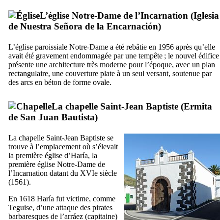
L’église Notre-Dame de l’Incarnation (
Iglesia
de Nuestra Señora de la Encarnación
)
L’église paroissiale Notre-Dame a été rebâtie en 1956 après qu’elle
avait été gravement endommagée par une tempête ; le nouvel édifice
présente une architecture très moderne pour l’époque, avec un plan
rectangulaire, une couverture plate à un seul versant, soutenue par
des arcs en béton de forme ovale.
La chapelle Saint-Jean Baptiste (
Ermita
de San Juan Bautista
)
La chapelle Saint-Jean Baptiste se
trouve à l’emplacement où s’élevait
la première église d’
Haría
, la
première église Notre-Dame de
l’Incarnation datant du
XVIe
siècle
(1561).
En 1618
Haría
fut victime, comme
Teguise
, d’une attaque des pirates
barbaresques de l’
arráez
(capitaine)