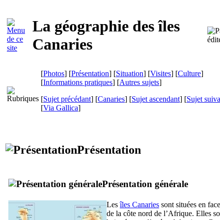
La géographie des îles
Canaries
[
Photos
] [
Présentation
] [
Situation
] [
Visites
] [
Culture
]
[
Informations pratiques
] [
Autres sujets
]
[
Sujet précédant
] [
Canaries
] [
Sujet ascendant
] [
Sujet suiv
[
Via Gallica
]
Présentation
Présentation générale
Les
îles Canaries
sont situées en fac
de la côte nord de l’Afrique. Elles so