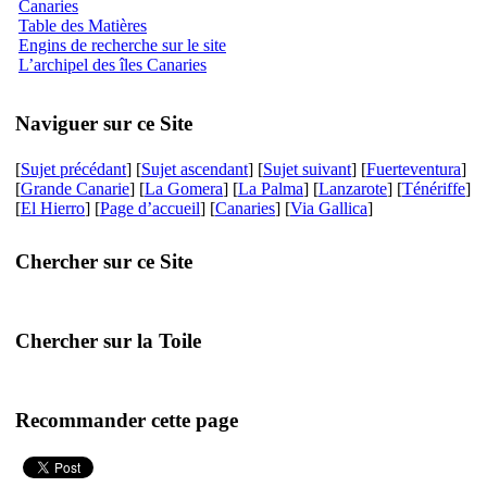
Canaries
Table des Matières
Engins de recherche sur le site
L’archipel des îles Canaries
Naviguer sur ce Site
[
Sujet précédant
] [
Sujet ascendant
] [
Sujet suivant
] [
Fuerteventura
]
[
Grande Canarie
] [
La Gomera
] [
La Palma
] [
Lanzarote
] [
Ténériffe
]
[
El Hierro
] [
Page d’accueil
] [
Canaries
] [
Via Gallica
]
Chercher sur ce Site
Chercher sur la Toile
Recommander cette page