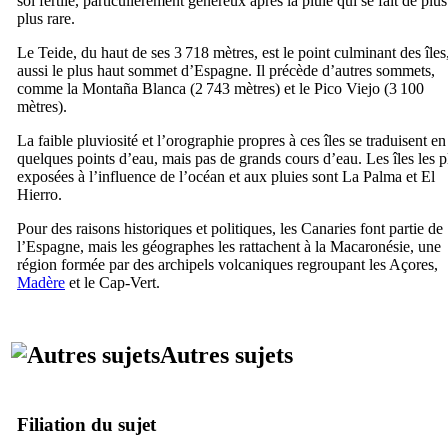
sol fertile, particulièrement généreux après la pluie qui se fait de plu
plus rare.
Le
Teide
, du haut de ses 3 718 mètres, est le point culminant des îles,
aussi le plus haut sommet d’Espagne. Il précède d’autres sommets,
comme la
Montaña Blanca
(2 743 mètres) et le
Pico Viejo
(3 100
mètres).
La faible pluviosité et l’orographie propres à ces îles se traduisent en
quelques points d’eau, mais pas de grands cours d’eau. Les îles les p
exposées à l’influence de l’océan et aux pluies sont
La Palma
et
El
Hierro
.
Pour des raisons historiques et politiques, les Canaries font partie de
l’Espagne, mais les géographes les rattachent à la Macaronésie, une
région formée par des archipels volcaniques regroupant les Açores,
Madère
et le Cap-Vert.
Autres sujets
Filiation du sujet