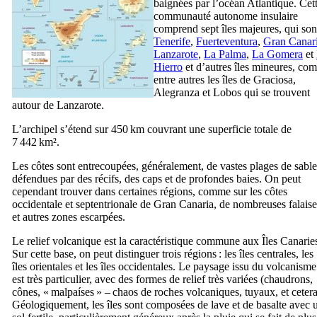
baignées par l’océan Atlantique. Cet
communauté autonome insulaire
comprend sept îles majeures, qui son
Tenerife
,
Fuerteventura
,
Gran Canar
Lanzarote
,
La Palma
,
La Gomera
et
Hierro
et d’autres îles mineures, co
entre autres les îles de
Graciosa
,
Alegranza
et
Lobos
qui se trouvent
autour de Lanzarote.
L’archipel s’étend sur 450 km couvrant une superficie totale de
7 442 km².
Les côtes sont entrecoupées, généralement, de vastes plages de sable
défendues par des récifs, des caps et de profondes baies. On peut
cependant trouver dans certaines régions, comme sur les côtes
occidentale et septentrionale de
Gran Canaria
, de nombreuses falaise
et autres zones escarpées.
Le relief volcanique est la caractéristique commune aux Îles Canarie
Sur cette base, on peut distinguer trois régions : les îles centrales, les
îles orientales et les îles occidentales. Le paysage issu du volcanisme
est très particulier, avec des formes de relief très variées (chaudrons,
cônes, «
malpaíses
» – chaos de roches volcaniques, tuyaux, et cetera
Géologiquement, les îles sont composées de lave et de basalte avec 