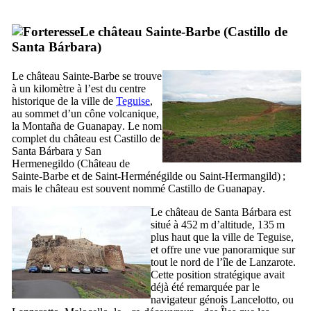
Le château Sainte-Barbe (
Castillo de
Santa Bárbara
)
Le château Sainte-Barbe se trouve
à un kilomètre à l’est du centre
historique de la ville de
Teguise
,
au sommet d’un cône volcanique,
la
Montaña de Guanapay
. Le nom
complet du château est
Castillo de
Santa Bárbara y San
Hermenegildo
(Château de
Sainte-Barbe et de Saint-Herménégilde ou Saint-Hermangild) ;
mais le château est souvent nommé
Castillo de Guanapay
.
Le château de
Santa Bárbara
est
situé à 452 m d’altitude, 135 m
plus haut que la ville de
Teguise
,
et offre une vue panoramique sur
tout le nord de l’île de
Lanzarote
.
Cette position stratégique avait
déjà été remarquée par le
navigateur génois
Lancelotto
, ou