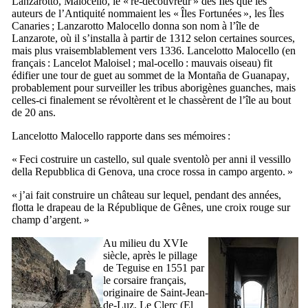
Lanzarotto
,
Malocello
, le « re-découvreur » des Îles que les
auteurs de l’Antiquité nommaient les « Îles Fortunées », les Îles
Canaries ;
Lanzarotto Malocello
donna son nom à l’île de
Lanzarote
, où il s’installa à partir de 1312 selon certaines sources,
mais plus vraisemblablement vers 1336.
Lancelotto Malocello
(en
français :
Lancelot Maloisel
;
mal-ocello
: mauvais oiseau) fit
édifier une tour de guet au sommet de la
Montaña de Guanapay
,
probablement pour surveiller les tribus aborigènes guanches, mais
celles-ci finalement se révoltèrent et le chassèrent de l’île au bout
de 20 ans.
Lancelotto Malocello
rapporte dans ses mémoires :
«
Feci costruire un castello, sul quale sventolò per anni il vessillo
della Repubblica di Genova, una croce rossa in campo argento.
»
« j’ai fait construire un château sur lequel, pendant des années,
flotta le drapeau de la République de Gênes, une croix rouge sur
champ d’argent. »
Au milieu du
XVIe
siècle
, après le pillage
de
Teguise
en 1551 par
le corsaire français,
originaire de
Saint-Jean-
de-Luz
,
Le Clerc
(
El