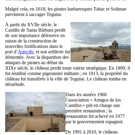
Malgré cela, en 1618, les pirates barbaresques
Tabac
et
Soliman
parvinrent à saccager
Teguise
.
À partir du
XVIIe
siècle, le
Castillo de Santa Bárbara
perdit
de son importance défensive en
raison de la construction de
nouvelles fortifications dans le
port d’
Arrecife
, et son artillerie fut
démontée. Avec la disparition des
attaques de pirates au début du
XIXe
siècle, le château perdit toute valeur stratégique. En 1899, il
fut réutilisé comme pigeonnier militaire ; en 1913, la propriété du
château fut transférée à la ville de
Teguise
. Le château tomba en
désuétude.
Dans les années 1960
l’association «
Amigos de los
Castillos
» prit en charge une
première restauration ; la
restauration fut achevé en 1977
par le gouvernement espagnol.
De 1991 à 2010, le château