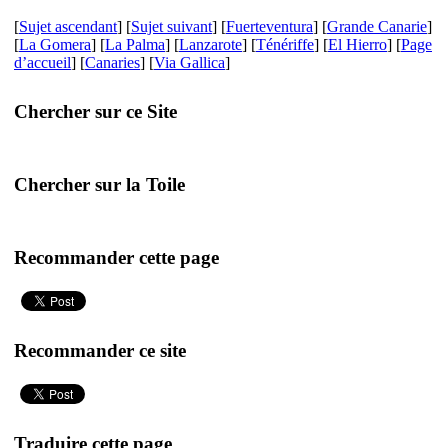
[
Sujet ascendant
] [
Sujet suivant
] [
Fuerteventura
] [
Grande Canarie
]
[
La Gomera
] [
La Palma
] [
Lanzarote
] [
Ténériffe
] [
El Hierro
] [
Page
d’accueil
] [
Canaries
] [
Via Gallica
]
Chercher sur ce Site
Chercher sur la Toile
Recommander cette page
Recommander ce site
Traduire cette page