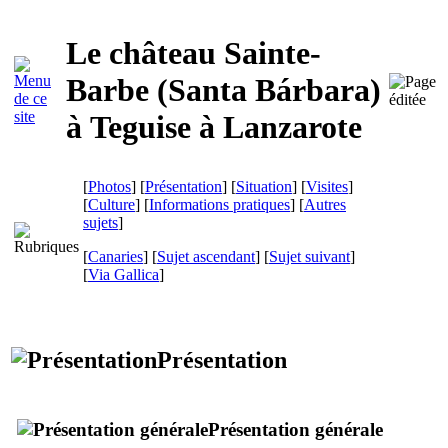
Le château Sainte-
Barbe (
Santa Bárbara
)
à
Teguise
à
Lanzarote
[
Photos
] [
Présentation
] [
Situation
] [
Visites
]
[
Culture
] [
Informations pratiques
] [
Autres
sujets
]
[
Canaries
] [
Sujet ascendant
] [
Sujet suivant
]
[
Via Gallica
]
Présentation
Présentation générale