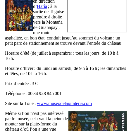
en direction
d’
Haría
; à la
sortie de
Teguise
prendre à droite
vers la
Montaña
de Guanapay
;
une route
asphaltée, en bon état, conduit jusqu’au sommet du volcan ; un
petit parc de stationnement se trouve devant l’entrée du château.
Horaire d’été (de juillet à septembre) : tous les jours, de 10 h à
16 h.
Horaire d’hiver : du lundi au samedi, de 9 h à 16 h ; les dimanches
et fêtes, de 10 h à 16 h.
Prix d’entrée : 3 €.
Téléphone : 00 34 928 845 001
Site sur la Toile :
www.museodelapirateria.com
Même si l’on n’est pas intéressé
par le musée, cela vaut la peine de
monter sur la plate-forme du
château d’où l’on a une vue