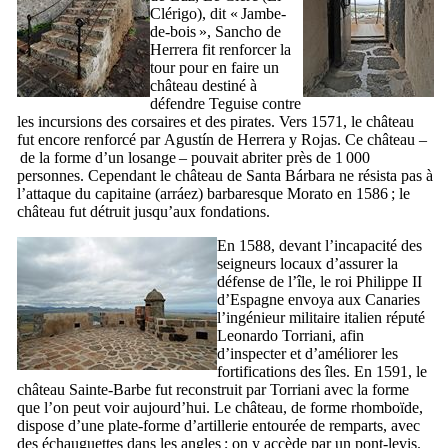
Clérigo
), dit «
Jambe-
de-bois
»,
Sancho de
Herrera
fit renforcer la
tour pour en faire un
château destiné à
défendre
Teguise
contre
les incursions des corsaires et des pirates. Vers 1571, le château
fut encore renforcé par
Agustín de Herrera y Rojas
. Ce château –
de la forme d’un losange – pouvait abriter près de 1 000
personnes. Cependant le château de
Santa Bárbara
ne résista pas à
l’attaque du capitaine (
arráez
) barbaresque
Morato
en 1586 ; le
château fut détruit jusqu’aux fondations.
En 1588, devant l’incapacité des
seigneurs locaux d’assurer la
défense de l’île, le roi Philippe
II
d’Espagne envoya aux Canaries
l’ingénieur militaire italien réputé
Leonardo Torriani
, afin
d’inspecter et d’améliorer les
fortifications des îles. En 1591, le
château Sainte-Barbe fut reconstruit par
Torriani
avec la forme
que l’on peut voir aujourd’hui. Le château, de forme rhomboïde,
dispose d’une plate-forme d’artillerie entourée de remparts, avec
des échauguettes dans les angles ; on y accède par un pont-levis.