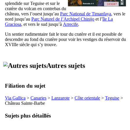
splendide sur
Teguise
et sur le
cratère du volcan en contrebas du
château, vers l’ouest jusqu’au
Parc National de
Timanfaya
, vers le
nord jusqu’au
Parc Naturel de l’Archipel
Chinijo
et l’
île
La
Graciosa
, et vers le sud jusqu’à
Arrecife
.
Un sentier rudimentaire fait le tour du cratère et il est possible de
descendre au fond du cratère pour voir les vestiges du réservoir du
XVIIIe
siècle qui s’y trouve.
Autres sujets
Filiation du sujet
Via Gallica
>
Canaries
>
Lanzarote
>
Côte orientale
>
Teguise
>
Château Sainte-Barbe
Sujets plus détaillés