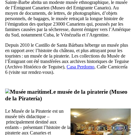
Sainte-Barbe abrita un modeste musée ethnographique, le musée
de l’Émigrant Canarien (
Museo del Emigrante Canario
). Au
moyen de documents, de lettres, de photographies, d’objets
personnels, de bagages, le musée retraçait la longue histoire de
l’émigration des quelque 23000 Canariens qui, poussés par les
famines causées par la sécheresse, durent émigrer vers l’Amérique
du Sud, notamment Cuba, le Vénézuéla et l’Argentine.
Depuis 2010 le
Castillo de Santa Bárbara
héberge un musée plus
en rapport avec l’histoire du château, et plus attrayant pour les
touristes : un musée de la piraterie. Les collections du Musée de
l’Émigrant ont été transférées aux archives historiques de
Teguise
(
Archivo Histórico de Teguise
),
Casa Perdomo
,
Calle Carnicería
6
(visite sur rendez-vous).
Le musée de la piraterie (
Museo
de la Piratería
)
Le Musée de la Piraterie est un
musée très didactique –
principalement destiné aux
enfants – présentant l’histoire de la
piraterie aux Canaries et