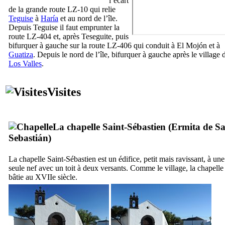
l’écart
de la grande route LZ-10 qui relie
Teguise
à
Haría
et au nord de l’île.
Depuis
Teguise
il faut emprunter la
route LZ-404 et, après
Teseguite
, puis
bifurquer à gauche sur la route LZ-406 qui conduit à
El Mojón
et à
Guatiza
. Depuis le nord de l’île, bifurquer à gauche après le village 
Los Valles
.
Visites
La chapelle Saint-Sébastien (
Ermita de S
Sebastián
)
La chapelle Saint-Sébastien est un édifice, petit mais ravissant, à une
seule nef avec un toit à deux versants. Comme le village, la chapelle 
bâtie au
XVIIe
siècle.