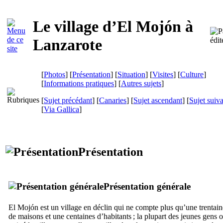
Le village d’
El Mojón
à
Lanzarote
[
Photos
] [
Présentation
] [
Situation
] [
Visites
] [
Culture
]
[
Informations pratiques
] [
Autres sujets
]
[
Sujet précédant
] [
Canaries
] [
Sujet ascendant
] [
Sujet suiv
[
Via Gallica
]
Présentation
Présentation générale
El Mojón
est un village en déclin qui ne compte plus qu’une trentain
de maisons et une centaines d’habitants ; la plupart des jeunes gens o