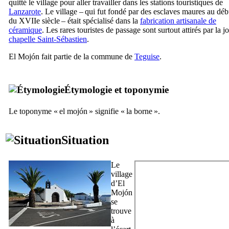
quitté le village pour aller travailler dans les stations touristiques de
Lanzarote
. Le village – qui fut fondé par des esclaves maures au déb
du
XVIIe
siècle – était spécialisé dans la
fabrication artisanale de
céramique
. Les rares touristes de passage sont surtout attirés par la jo
chapelle Saint-Sébastien
.
El Mojón
fait partie de la commune de
Teguise
.
Étymologie et toponymie
Le toponyme «
el mojón
» signifie « la borne ».
Situation
Le
village
d’
El
Mojón
se
trouve
à