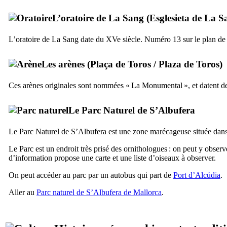
L’oratoire de La Sang (
Esglesieta de La S
L’oratoire de
La Sang
date du
XVe
siècle. Numéro 13 sur le plan de l
Les arènes (
Plaça de Toros
/
Plaza de Toros
)
Ces arènes originales sont nommées «
La Monumental
», et datent d
Le Parc Naturel de
S’Albufera
Le Parc Naturel de
S’Albufera
est une zone marécageuse située dans 
Le Parc est un endroit très prisé des ornithologues : on peut y obser
d’information propose une carte et une liste d’oiseaux à observer.
On peut accéder au parc par un autobus qui part de
Port d’Alcúdia
.
Aller au
Parc naturel de
S’Albufera de Mallorca
.