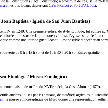
 de la Constitution (
Plaça Constitució
) à proximité de l’église Saint-Jea
lma
et les bus locaux desservant
Ca’n Picafort
et
Port d’Alcúdia
.
t Joan Baptista
/
Iglesia de San Juan Bautista
)
ocent
IV
en 1248. Une première église, de style gothique, fut édifiée au
e colorée au-dessus de la porte ouest ; à l’est, l’église est reliée à un c
conçue comme une tour de guet. Lorsqu’il est possible d’accéder au som
est ouverte de 9 h à 13 h 30, et de 16 h 30 à 20 h 30. Entrée gratuite.
eu Etnològic
/
Museo Etnológico
)
 ancienne maison de maître du
XVIIe
siècle, la
Casa Alomar
(1670).
tils anciens utilisés par les artisans, de matériels agricoles, d’ustens
oan
, le musée ethnographique de
Muro
donne une représentation authenti