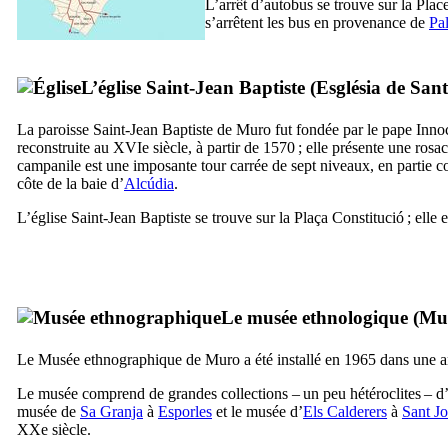
L’arrêt d’autobus se trouve sur la Place
s’arrêtent les bus en provenance de
Pa
L’église Saint-Jean Baptiste (
Església de San
La paroisse Saint-Jean Baptiste de
Muro
fut fondée par le pape Inn
reconstruite au
XVIe
siècle, à partir de 1570 ; elle présente une rosac
campanile est une imposante tour carrée de sept niveaux, en partie 
côte de la baie d’
Alcúdia
.
L’église Saint-Jean Baptiste se trouve sur la
Plaça Constitució
; elle 
Le musée ethnologique (
Mus
Le Musée ethnographique de
Muro
a été installé en 1965 dans une
Le musée comprend de grandes collections – un peu hétéroclites – d’ou
musée de
Sa Granja
à
Esporles
et le musée d’
Els Calderers
à
Sant J
XXe
siècle.