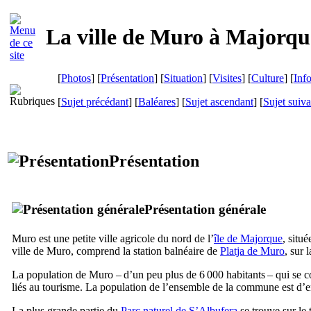
La ville de
Muro
à Majorqu
[
Photos
] [
Présentation
] [
Situation
] [
Visites
] [
Culture
] [
Inf
[
Sujet précédant
] [
Baléares
] [
Sujet ascendant
] [
Sujet suiva
Présentation
Présentation générale
Muro
est une petite ville agricole du nord de l’
île de Majorque
, situ
ville de
Muro
, comprend la station balnéaire de
Platja de Muro
, sur 
La population de
Muro
– d’un peu plus de 6 000 habitants – qui se co
liés au tourisme. La population de l’ensemble de la commune est d’e
La plus grande partie du
Parc naturel de
S’Albufera
se trouve sur le