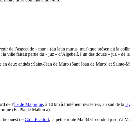
enir de l’aspect de « mur » (du latin
murus
, mur) que présentait la colli
; la ville faisait partie du «
juz
» d’
Algebelí
, l’un des douze «
juz
» de l
e en deux entités : Saint-Jean de
Muro
(
Sant Joan de Muro
) et Sainte-
ord de l’
île de Majorque
, à 10 km à l’intérieur des terres, au sud de la
la
jorque (
Es Pla de Mallorca
).
ortie ouest de
Ca’n Picafort
, la petite route Ma-3431 conduit jusqu’à
Mu