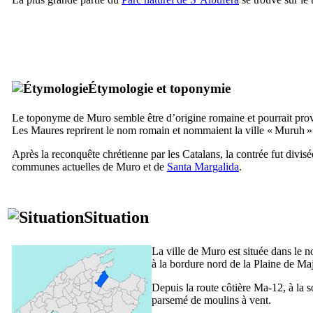
Étymologie et toponymie
Le toponyme de
Muro
semble être d’origine romaine et pourrait prov
Les Maures reprirent le nom romain et nommaient la ville «
Muruh
» 
Après la reconquête chrétienne par les Catalans, la contrée fut divisé
communes actuelles de
Muro
et de
Santa Margalida
.
Situation
La ville de
Muro
est située dans le n
à la bordure nord de la Plaine de Ma
Depuis la route côtière Ma-12, à la s
parsemé de moulins à vent.