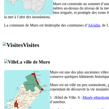
Muro
est construite au sommet d’une
mètres au-dessus du niveau de la mer.
bien irriguée, et protégée des vents f
la met à l’abri des inondations.
La commune de
Muro
est limitrophe des communes d’
Alcúdia
, de
L
Visites
La ville de
Muro
Muro
est une des plus anciennes ville
conserve quelques bâtiments historiqu
Muro
est un ville un peu somnolente, p
cependant de découvrir la vie insulair
1 : Hôtel de Ville. 6 :
Musée ethnologi
d’autobus.