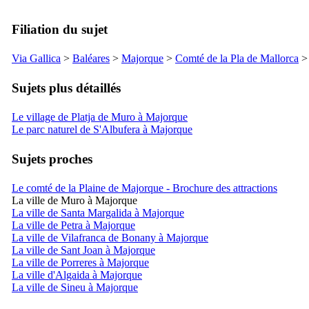
Filiation du sujet
Via Gallica
>
Baléares
>
Majorque
>
Comté de la
Pla de Mallorca
Sujets plus détaillés
Le village de Platja de Muro à Majorque
Le parc naturel de S'Albufera à Majorque
Sujets proches
Le comté de la Plaine de Majorque - Brochure des attractions
La ville de Muro à Majorque
La ville de Santa Margalida à Majorque
La ville de Petra à Majorque
La ville de Vilafranca de Bonany à Majorque
La ville de Sant Joan à Majorque
La ville de Porreres à Majorque
La ville d'Algaida à Majorque
La ville de Sineu à Majorque