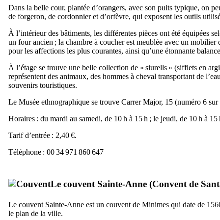
Dans la belle cour, plantée d’orangers, avec son puits typique, on peu
de forgeron, de cordonnier et d’orfèvre, qui exposent les outils utilisé
À l’intérieur des bâtiments, les différentes pièces ont été équipées se
un four ancien ; la chambre à coucher est meublée avec un mobilier de
pour les affections les plus courantes, ainsi qu’une étonnante balance
À l’étage se trouve une belle collection de «
siurells
» (sifflets en arg
représentent des animaux, des hommes à cheval transportant de l’eau 
souvenirs touristiques.
Le Musée ethnographique se trouve
Carrer Major, 15
(numéro 6 sur l
Horaires : du mardi au samedi, de 10 h à 15 h ; le jeudi, de 10 h à 15 
Tarif d’entrée : 2,40 €.
Téléphone : 00 34 971 860 647
Le couvent Sainte-Anne (
Convent de San
Le couvent Sainte-Anne est un couvent de Minimes qui date de 1560 
le plan de la ville.