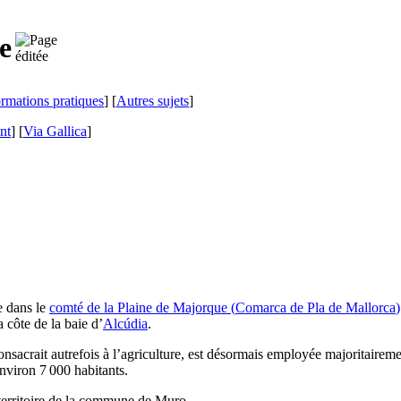
e
ormations pratiques
] [
Autres sujets
]
nt
]
[
Via Gallica
]
ée dans le
comté de la Plaine de Majorque (
Comarca de Pla de Mallorca
)
la côte de la baie d’
Alcúdia
.
nsacrait autrefois à l’agriculture, est désormais employée majoritairemen
nviron 7 000 habitants.
 territoire de la commune de
Muro
.