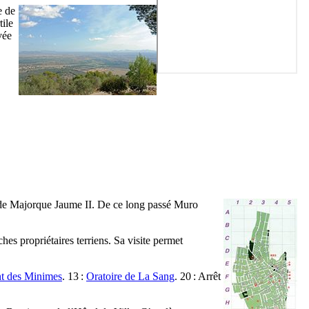
e de
tile
vée
i de Majorque
Jaume
II
. De ce long passé
Muro
es propriétaires terriens. Sa visite permet
t des Minimes
. 13 :
Oratoire de
La Sang
. 20 : Arrêt