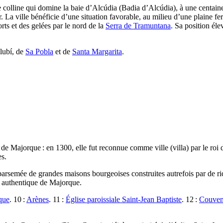
 colline qui domine la baie d’
Alcúdia
(
Badia d’Alcúdia
), à une centain
 La ville bénéficie d’une situation favorable, au milieu d’une plaine fer
orts et des gelées par le nord de la
Serra de Tramuntana
. Sa position éle
lubí
, de
Sa Pobla
et de
Santa Margarita
.
s de Majorque : en 1300, elle fut reconnue comme ville (
villa
) par le ro
es.
arsemée de grandes maisons bourgeoises construites autrefois par de rich
e authentique de Majorque.
que
. 10 :
Arènes
. 11 :
Église paroissiale Saint-Jean Baptiste
. 12 :
Couven