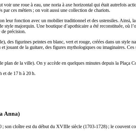
t voir une roue à eau, une noria à axe horizontal qui était autrefois ac
s par ces métiers ; on voit aussi une collection de chariots.
lon leur fonction avec un mobilier traditionnel et des ustensiles. Ainsi, 
 style majorquin. Une boutique d’apothicaire a été reconstituée, où l’on
 de précision.
ile), des figurines peintes en blanc, vert et rouge, créées dans un style n
et jouant de la guitare, des figures mythologiques ou imaginaires. Ces 
e plan de la ville). On y accède en quelques minutes depuis la
Plaça Co
h et de 17 h à 20 h.
ta Anna
)
; son cloître est du début du
XVIIIe
siècle (1703-1728) ; le couvent 