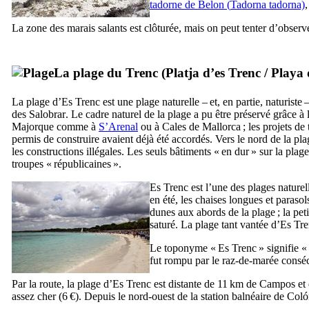
tadorne de Belon (
Tadorna tadorna)
La zone des marais salants est clôturée, mais on peut tenter d’observe
La plage du
Trenc
(
Platja d’es Trenc
/
Playa 
La plage d’
Es Trenc
est une plage naturelle – et, en partie, naturist
des
Salobrar
. Le cadre naturel de la plage a pu être préservé grâce à 
Majorque comme à
S’Arenal
ou à
Cales de Mallorca
; les projets de
permis de construire avaient déjà été accordés. Vers le nord de la pl
les constructions illégales. Les seuls bâtiments « en dur » sur la pla
troupes « républicaines ».
Es Trenc
est l’une des plages naturel
en été, les chaises longues et paraso
dunes aux abords de la plage ; la petit
saturé. La plage tant vantée d’
Es Tre
Le toponyme «
Es Trenc
» signifie «
fut rompu par le raz-de-marée consé
Par la route, la plage d’
Es Trenc
est distante de 11 km de
Campos
et
assez cher (6 €). Depuis le nord-ouest de la station balnéaire de
Coló