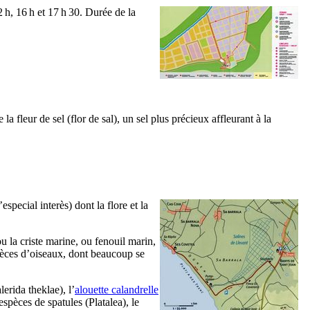
2 h, 16 h et 17 h 30. Durée de la
 la fleur de sel (
flor de sal
), un sel plus précieux affleurant à la
’especial interès
) dont la flore et la
ou la criste marine, ou fenouil marin,
spèces d’oiseaux, dont beaucoup se
lerida theklae
), l’
alouette calandrelle
 espèces de spatules (
Platalea
), le