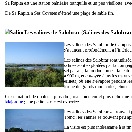
Sa Ràpita
est une station balnéaire tranquille et un peu vieillotte, av
De
Sa Ràpita
à
Ses Covetes
s’étend une plage de sable fin.
Les salines de
Salobrar
(
Salines des Salobrar
Les salines
des Salobrar de Campos
s’avançant profondément à l’intérieur
Les
salines des Salobrar
sont utilisée
salines sont exploitées par la compa
sel par an ; la production est faite 
à 900 m, et envoyée dans les marais s
œillets) où elle s’évapore pendant les
forme de grands monticules, étincelan
Ce sel naturel de qualité – plus cher, mais meilleur et plus riche que 
Majorque
; une petite partie est exportée.
Les
salines des Salobrar
se trouvent 
Trenc
; les salines se trouvent peu ap
La visite est plus intéressante à la fi