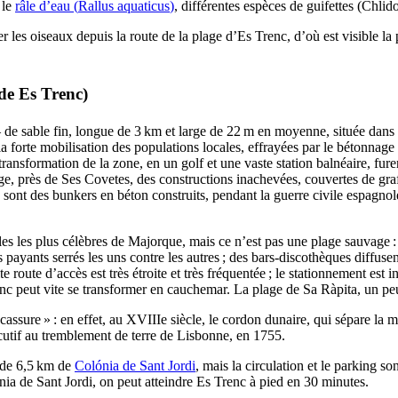
,
le
râle d’eau (
Rallus aquaticus
)
, différentes espèces de guifettes (
Chlido
r les oiseaux depuis la route de la plage d’
Es Trenc
, d’où est visible la
de Es Trenc
)
e – de sable fin, longue de 3 km et large de 22 m en moyenne, située dans
la forte mobilisation des populations locales, effrayées par le bétonnage
 transformation de la zone, en un golf et une vaste station balnéaire, fur
age, près de
Ses Covetes
, des constructions inachevées, couvertes de graf
ge sont des bunkers en béton construits, pendant la guerre civile espagno
les les plus célèbres de Majorque, mais ce n’est pas une plage sauvage :
ls payants serrés les uns contre les autres ; des bars-discothèques diffus
e route d’accès est très étroite et très fréquentée ; le stationnement est int
nc
peut vite se transformer en cauchemar. La plage de
Sa Ràpita
, un pe
 cassure » : en effet, au
XVIIIe
siècle, le cordon dunaire, qui sépare la
cutif au tremblement de terre de Lisbonne, en 1755.
 de 6,5 km de
Colónia de Sant Jordi
, mais la circulation et le parking son
nia de Sant Jordi
, on peut atteindre
Es Trenc
à pied en 30 minutes.