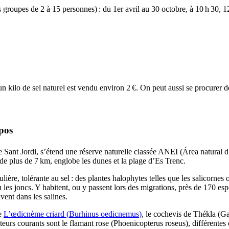
s groupes de 2 à 15 personnes) : du 1er avril au 30 octobre, à 10 h 30, 1
 un kilo de sel naturel est vendu environ 2 €. On peut aussi se procurer de
pos
 Sant Jordi
, s’étend une réserve naturelle classée ANEI (
Área natural d
de plus de 7 km, englobe les dunes et la plage d’
Es Trenc
.
ière, tolérante au sel : des plantes halophytes telles que les salicornes 
ou les joncs. Y habitent, ou y passent lors des migrations, près de 170 e
ivent dans les salines.
te
L’œdicnème criard (
Burhinus oedicnemus
)
, le cochevis de Thékla (
Ga
iteurs courants sont le flamant rose (
Phoenicopterus roseus
), différentes