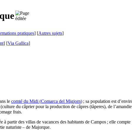
que
ormations pratiques
] [
Autres sujets
]
nt
]
[
Via Gallica
]
dans le
comté du Midi (
Comarca del Migjorn
)
; sa population est d’envi
e (culture du câprier pour la production de câpres (
tàperes
), de l’amandie
romage frais.
ée à partir des villas de vacances des habitants de
Campos
; elle compte
rtie naturiste – de Majorque.