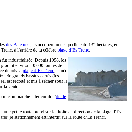
 des
îles Baléares
; ils occupent une superficie de 135 hectares, en
 Trenc
, à l’arrière de la célèbre
plage d’
Es Trenc
.
 fut industrialisée. Depuis 1958, les
i produit environ 10 000 tonnes de
pée depuis la
plage d’
Es Trenc
, située
ion de grands bassins carrés (les
sel est récolté et mis à sécher sous la
r la vente.
partie au marché intérieur de l’
île de
a
, une petite route prend sur la droite en direction de la plage d’
Es
rer (le stationnement est interdit sur la route d’
Es Trenc
).