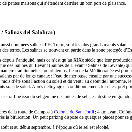
ec de petites maisons qui s’étendent derrière un bon port de plaisance.
/
Salinas del Salobrar
)
, aussi nommées salines d’
Es Trenc
, sont les plus grands marais salants
 des terres. Les salines se trouvent en partie dans la zone protégée d’
Es
s depuis l’antiquité, mais ce n’est qu’au
XIXe
siècle que leur production
gnie des Salines du Levant (
Salines de Llevant
/
Salinas de Levante
) qu
de manière traditionnelle : au printemps, l’eau de la Méditerranée est pom
alants par de longs canaux ; l’eau de mer passe ensuite par une success
 mois d’été sous l’action du soleil et du vent ; au début de l’automne, le 
ts sous le soleil. Après nettoyage et conditionnement, le sel est prêt pou
le sel raffiné issu du sel gemme des mines de sel – est destiné en grande 
près de la route de
Campos
à
Colónia de Sant Jordi
; 4 km avant
Colóni
rès la bifurcation. Un petit parking dispose de quelques places pour se ga
n août et au début septembre, à l’époque où le sel est récolté.