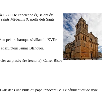
 à 1560. De l’ancienne église ont été
s saints Médecins (
Capella dels Sants
ué au peintre baroque sévillan du
XVIIe
te et sculpteur
Jaume Blanquer
.
 clés au presbytère (
rectoría
),
Carrer Bisbe
en 1248 dans une bulle du pape Innocent
IV
. Le bâtiment est de style