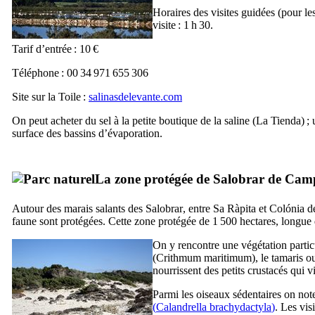
Horaires des visites guidées (pour le
visite : 1 h 30.
Tarif d’entrée : 10 €
Téléphone : 00 34 971 655 306
Site sur la Toile :
salinasdelevante.com
On peut acheter du sel à la petite boutique de la saline (
La Tienda
) ;
surface des bassins d’évaporation.
La zone protégée de
Salobrar de Cam
Autour des marais salants des
Salobrar
, entre
Sa Ràpita
et
Colónia de
faune sont protégées. Cette zone protégée de 1 500 hectares, longue 
On y rencontre une végétation particul
(
Crithmum maritimum
), le tamaris 
nourrissent des petits crustacés qui v
Parmi les oiseaux sédentaires on no
(
Calandrella brachydactyla
)
. Les vis