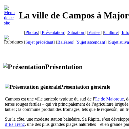
La ville de
Campos
à Major
[
Photos
] [
Présentation
] [
Situation
] [
Visites
] [
Culture
] [
Inf
[
Sujet précédant
] [
Baléares
] [
Sujet ascendant
] [
Sujet suiva
Présentation
Présentation générale
Campos
est une ville agricole typique du sud de l’
île de Majorque
, 
terres rouges fertiles – qui vit principalement de l’agriculture irrigué
laitier ; la commune produit des fromages, tels que le
requesón
, un f
Sur la côte, une modeste station balnéaire,
Sa Ràpita
, s’est développ
d’
Es Trenc
, une des plus grandes plages naturelles – et en grande pa