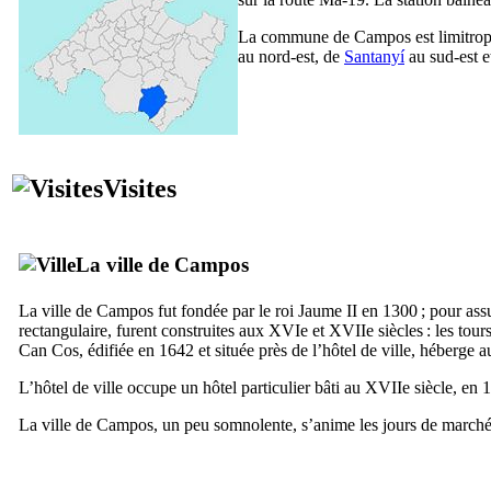
La commune de
Campos
est limitr
au nord-est, de
Santanyí
au sud-est e
Visites
La ville de
Campos
La ville de
Campos
fut fondée par le roi
Jaume
II
en 1300 ; pour assur
rectangulaire, furent construites aux
XVIe
et
XVIIe
siècles : les tou
Can Cos
, édifiée en 1642 et située près de l’hôtel de ville, héberge 
L’hôtel de ville occupe un hôtel particulier bâti au
XVIIe
siècle, en 
La ville de
Campos
, un peu somnolente, s’anime les jours de marché,