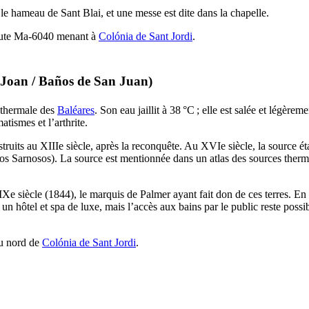
ns le hameau de
Sant Blai
, et une messe est dite dans la chapelle.
route Ma-6040 menant à
Colónia de Sant Jordi
.
 Joan
/
Baños de San Juan
)
e thermale des
Baléares
. Son eau jaillit à 38 °C ; elle est salée et légèrem
atismes et l’arthrite.
struits au
XIIIe
siècle, après la reconquête. Au
XVIe
siècle, la source éta
los Sarnosos
). La source est mentionnée dans un atlas des sources the
IXe
siècle (1844), le marquis de Palmer ayant fait don de ces terres. En 1
n hôtel et spa de luxe, mais l’accès aux bains par le public reste possi
au nord de
Colónia de Sant Jordi
.