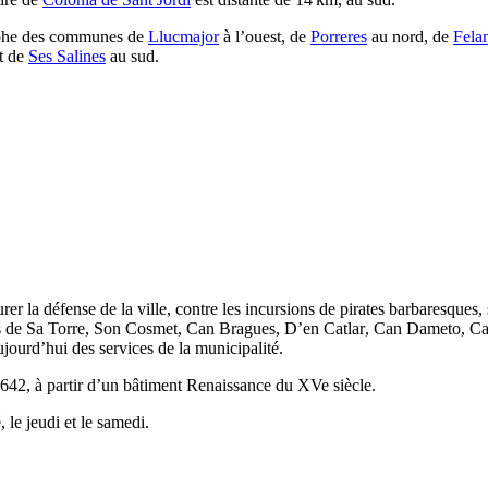
ophe des communes de
Llucmajor
à l’ouest, de
Porreres
au nord, de
Felan
t de
Ses Salines
au sud.
er la défense de la ville, contre les incursions de pirates barbaresques,
rs de
Sa Torre
,
Son Cosmet
,
Can Bragues
,
D’en Catlar
,
Can Dameto
,
Ca
aujourd’hui des services de la municipalité.
1642, à partir d’un bâtiment Renaissance du
XVe
siècle.
 le jeudi et le samedi.