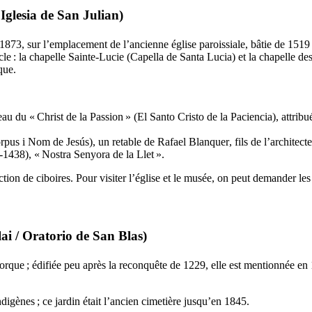
/
Iglesia de San Julian
)
 1873, sur l’emplacement de l’ancienne église paroissiale, bâtie de 1519
cle : la chapelle Sainte-Lucie (
Capella de Santa Lucia
) et la chapelle de
que.
leau du «
Christ de la Passion
» (
El Santo Cristo de la Paciencia
), attrib
orpus i Nom de Jesús
), un retable de
Rafael Blanquer
, fils de l’architec
-1438), «
Nostra Senyora de la Llet
».
ction de ciboires. Pour visiter l’église et le musée, on peut demander les
lai
/
Oratorio de San Blas
)
jorque ; édifiée peu après la reconquête de 1229, elle est mentionnée 
digènes ; ce jardin était l’ancien cimetière jusqu’en 1845.