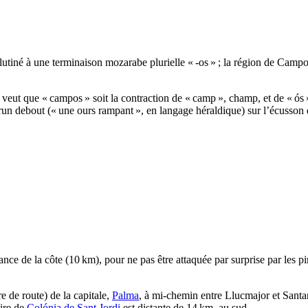
utiné à une terminaison mozarabe plurielle « -os » ; la région de
Campo
e veut que «
campos
» soit la contraction de «
camp
», champ, et de «
ós
un debout (« une ours rampant », en langage héraldique) sur l’écusson de
ance de la côte (10 km), pour ne pas être attaquée par surprise par les pi
 de route) de la capitale,
Palma
, à mi-chemin entre
Llucmajor
et
Santa
aire de
Colónia de Sant Jordi
est distante de 14 km, au sud.