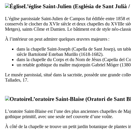
L’église Saint-Julien (
Església de Sant Julià
L’église paroissiale Saint-Julien de
Campos
fut édifiée entre 1858 et
conservés le clocher du
XVIe
siècle et deux chapelles du
XVIIIe
siè
Metges
), saints Côme et Damien. Le bâtiment est de style néo-classi
À l’intérieur on peut admirer quelques œuvres majeures :
dans la chapelle Saint-Joseph (
Capella de Sant Josep
), un tab
siècle
Bartolomé Esteban Murillo
(1618-1682).
dans la chapelle du Corps et du Nom de Jésus (
Capella del C
un retable gothique du maître majorquin
Gabriel Móger
(1380
Le musée paroissial, situé dans la sacristie, possède une grande colle
Tallades, 17
.
L’oratoire Saint-Blaise (
Oratori de Sant B
L’oratoire Saint-Blaise est l’une des plus anciennes chapelles de Ma
gothique primitif, avec une seule nef couverte d’une voûte.
À côté de la chapelle se trouve un petit jardin botanique de plantes in