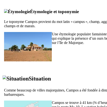
Étymologie et toponymie
Le toponyme
Campos
provient du mot latin «
campus
», champ, aggl
champs et de marais.
Une étymologie populaire fantaisist
qui explique la présence d’un ours br
sur l’île de Majorque.
Situation
Comme beaucoup de villes majorquines,
Campos
a été fondée à dist
barbaresques.
Campos
se trouve à 41 km (¾ d’heure
sur la route Ma-19. La station balné