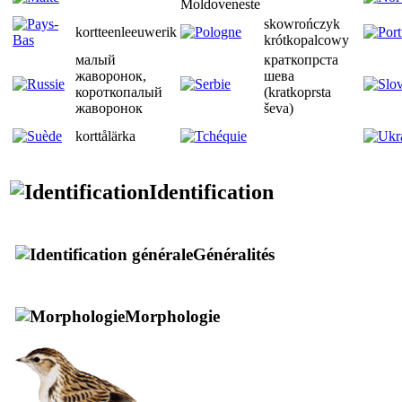
skowrończyk
kortteenleeuwerik
krótkopalcowy
малый
краткопрста
жаворонок,
шева
короткопалый
(kratkoprsta
жаворонок
ševa)
korttålärka
Identification
Généralités
Morphologie