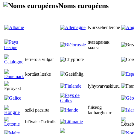
Noms européens
Kurzzehenlerche
жаваранак
малы
terrerola vulgar
korttået lærke
lyhytvarvaskiuru
fuiseog
sziki pacsirta
ladharghearr
blāvais sīkcīrulis