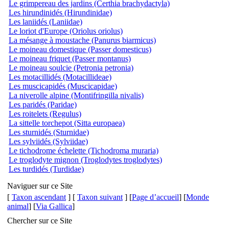
Le grimpereau des jardins (Certhia brachydactyla)
Les hirundinidés (Hirundinidae)
Les laniidés (Laniidae)
Le loriot d'Europe (Oriolus oriolus)
La mésange à moustache (Panurus biarmicus)
Le moineau domestique (Passer domesticus)
Le moineau friquet (Passer montanus)
Le moineau soulcie (Petronia petronia)
Les motacillidés (Motacillideae)
Les muscicapidés (Muscicapidae)
La niverolle alpine (Montifringilla nivalis)
Les paridés (Paridae)
Les roitelets (Regulus)
La sittelle torchepot (Sitta europaea)
Les sturnidés (Sturnidae)
Les sylviidés (Sylviidae)
Le tichodrome échelette (Tichodroma muraria)
Le troglodyte mignon (Troglodytes troglodytes)
Les turdidés (Turdidae)
Naviguer sur ce Site
[
Taxon ascendant
] [
Taxon suivant
] [
Page d’accueil
] [
Monde
animal
] [
Via Gallica
]
Chercher sur ce Site