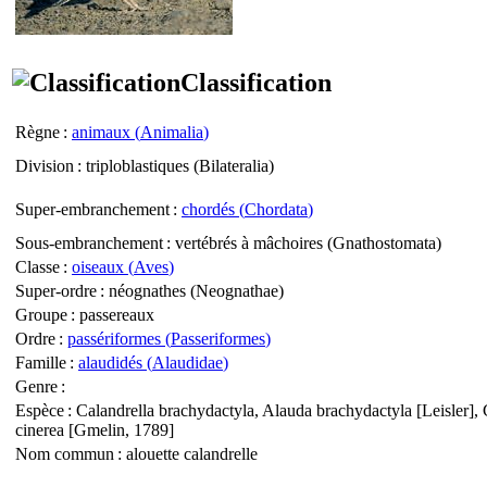
Classification
Règne
:
animaux (
Animalia
)
Division
: triploblastiques (
Bilateralia
)
Super-embranchement
:
chordés (
Chordata
)
Sous-embranchement
: vertébrés à mâchoires (
Gnathostomata
)
Classe
:
oiseaux (
Aves
)
Super-ordre
: néognathes (
Neognathae
)
Groupe
: passereaux
Ordre
:
passériformes (
Passeriformes
)
Famille
:
alaudidés (
Alaudidae
)
Genre
:
Espèce
:
Calandrella brachydactyla, Alauda brachydactyla
[Leisler],
cinerea
[Gmelin, 1789]
Nom commun
: alouette calandrelle