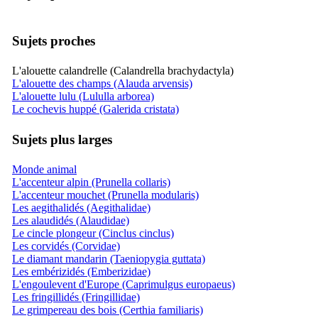
Sujets proches
L'alouette calandrelle (Calandrella brachydactyla)
L'alouette des champs (Alauda arvensis)
L'alouette lulu (Lululla arborea)
Le cochevis huppé (Galerida cristata)
Sujets plus larges
Monde animal
L'accenteur alpin (Prunella collaris)
L'accenteur mouchet (Prunella modularis)
Les aegithalidés (Aegithalidae)
Les alaudidés (Alaudidae)
Le cincle plongeur (Cinclus cinclus)
Les corvidés (Corvidae)
Le diamant mandarin (Taeniopygia guttata)
Les embérizidés (Emberizidae)
L'engoulevent d'Europe (Caprimulgus europaeus)
Les fringillidés (Fringillidae)
Le grimpereau des bois (Certhia familiaris)