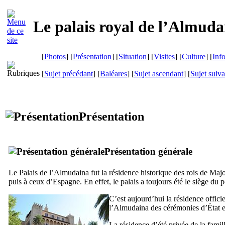
Le palais royal de l’
Almuda
[
Photos
] [
Présentation
] [
Situation
] [
Visites
] [
Culture
] [
Inf
[
Sujet précédant
] [
Baléares
] [
Sujet ascendant
] [
Sujet suiva
Présentation
Présentation générale
Le Palais de l’
Almudaina
fut la résidence historique des rois de Majo
puis à ceux d’Espagne. En effet, le palais a toujours été le siège du po
C’est aujourd’hui la résidence offici
l’
Almudaina
des cérémonies d’État et
La résidence d’été privée de la famil