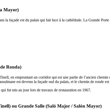
ta Mayor
)
dans la façade est du palais qui fait face à la cathédrale. La Grande Por
 de Ronda
)
Tinell
, en empruntant un corridor qui est une partie de l’ancien chemin 
e musulmane est devenu la façade sud du palais, et le chemin de ronde est
i fut mis au jour lors de travaux de restauration en 1967.
inell
) ou Grande Salle (
Saló Major
/
Salón Mayor
)