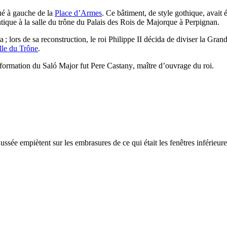
tué à gauche de la
Place d’Armes
. Ce bâtiment, de style gothique, avait 
ntique à la salle du trône du Palais des Rois de Majorque à Perpignan.
 ; lors de sa reconstruction, le roi Philippe
II
décida de diviser la Grand
lle du Trône
.
nsformation du
Saló Major
fut
Pere Castany
, maître d’ouvrage du roi.
sée empiètent sur les embrasures de ce qui était les fenêtres inférieure