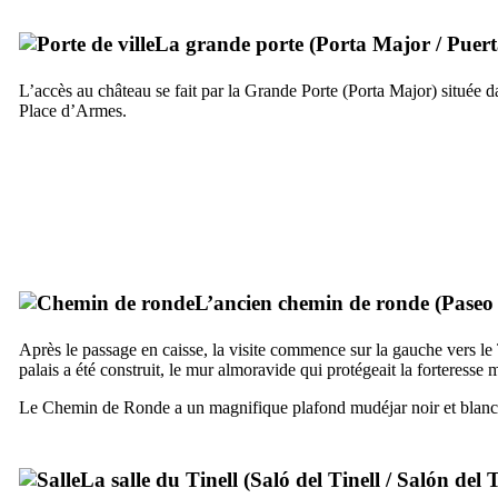
La grande porte (
Porta Major
/
Puer
L’accès au château se fait par la Grande Porte (
Porta Major
) située 
Place d’Armes.
L’ancien chemin de ronde (
Paseo
Après le passage en caisse, la visite commence sur la gauche vers le
palais a été construit, le mur almoravide qui protégeait la forteress
Le Chemin de Ronde a un magnifique plafond mudéjar noir et blanc qu
La salle du
Tinell
(
Saló del Tinell
/
Salón del T