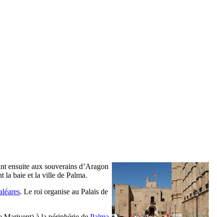
tint ensuite aux souverains d’Aragon
 la baie et la ville de
Palma
.
aléares
. Le roi organise au Palais de
e Marivent
) à la périphérie de
Palma
.