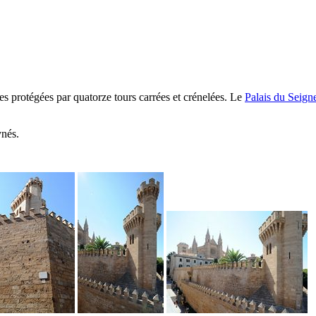
les protégées par quatorze tours carrées et crénelées. Le
Palais du Seign
ynés
.