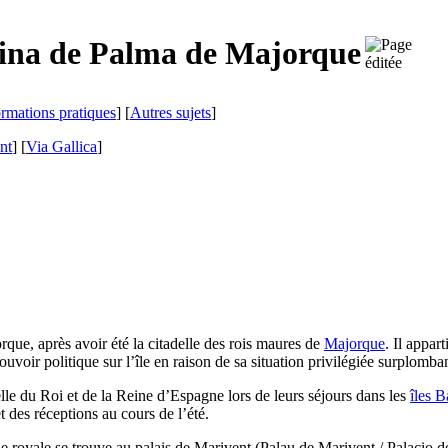
ina
de Palma de Majorque
ormations pratiques
] [
Autres sujets
]
nt
]
[
Via Gallica
]
rque, après avoir été la citadelle des rois maures de
Majorque
. Il appar
uvoir politique sur l’île en raison de sa situation privilégiée surplombant
elle du Roi et de la Reine d’Espagne lors de leurs séjours dans les
îles B
 des réceptions au cours de l’été.
le royale se trouve au palais de
Marivent
(
Palau de Marivent
/
Palacio d