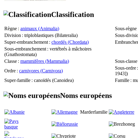
Classification
Règne
:
animaux (
Animalia
)
Sous-règne
Division
: triploblastiques (
Bilateralia
)
Sous-divisi
Super-embranchement
:
chordés (
Chordata
)
Embranche
Sous-embranchement
: vertébrés à mâchoires
(
Gnathostomata
)
Classe
:
mammifères (
Mammalia
)
Sous-classe
Sous-ordre
Ordre
:
carnivores (
Carnivora
)
1943])
Super-famille
: canoïdés (
Canoidea
)
Famille
: mu
Noms européens
Marderfamilie