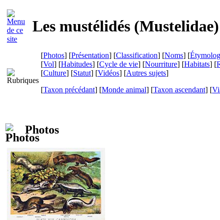
Les mustélidés (
Mustelidae
)
[
Photos
] [
Présentation
] [
Classification
] [
Noms
] [
Étymolog
[
Vol
] [
Habitudes
] [
Cycle de vie
] [
Nourriture
] [
Habitats
] [
R
[
Culture
] [
Statut
] [
Vidéos
] [
Autres sujets
]
[
Taxon précédant
] [
Monde animal
] [
Taxon ascendant
]
[
Vi
Photos