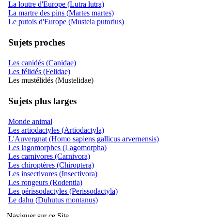
La loutre d'Europe (Lutra lutra)
La martre des pins (Martes martes)
Le putois d'Europe (Mustela putorius)
Sujets proches
Les canidés (Canidae)
Les félidés (Felidae)
Les mustélidés (Mustelidae)
Sujets plus larges
Monde animal
Les artiodactyles (Artiodactyla)
L'Auvergnat (Homo sapiens gallicus arvernensis)
Les lagomorphes (Lagomorpha)
Les carnivores (Carnivora)
Les chiroptères (Chiroptera)
Les insectivores (Insectivora)
Les rongeurs (Rodentia)
Les périssodactyles (Perissodactyla)
Le dahu (Duhutus montanus)
Naviguer sur ce Site