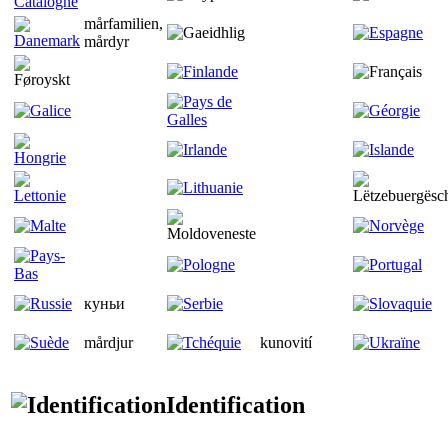
mårfamilien,
mårdyr
куньи
mårdjur
kunovití
Identification