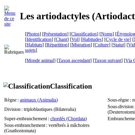
Les artiodactyles (
Artiodact
[
Photos
] [
Présentation
] [
Classification
] [
Noms
] [
Étymolog
[
Identification
] [
Chant
] [
Vol
] [
Habitudes
] [
Cycle de vie
] [
[
Habitats
] [
Répartition
] [
Migration
] [
Culture
] [
Statut
] [
Vid
sujets
]
[
Monde animal
] [
Taxon ascendant
] [
Taxon suivant
]
[
Via 
Classification
Règne
:
animaux (
Animalia
)
Sous-règne
: m
Sous-division
Division
: triploblastiques (
Bilateralia
)
(
Deuterostomi
Super-embranchement
:
chordés (
Chordata
)
Embrancheme
Sous-embranchement
: vertébrés à mâchoires
(
Gnathostomata
)