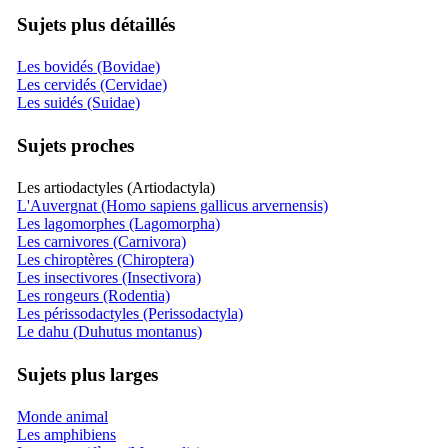
Sujets plus détaillés
Les bovidés (Bovidae)
Les cervidés (Cervidae)
Les suidés (Suidae)
Sujets proches
Les artiodactyles (Artiodactyla)
L'Auvergnat (Homo sapiens gallicus arvernensis)
Les lagomorphes (Lagomorpha)
Les carnivores (Carnivora)
Les chiroptères (Chiroptera)
Les insectivores (Insectivora)
Les rongeurs (Rodentia)
Les périssodactyles (Perissodactyla)
Le dahu (Duhutus montanus)
Sujets plus larges
Monde animal
Les amphibiens