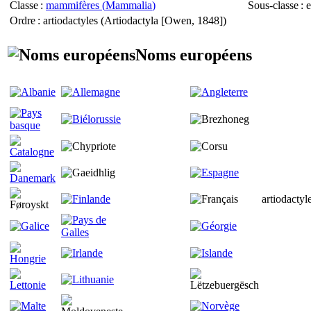
Classe
:
mammifères (
Mammalia
)
Sous-classe
: e
Ordre
: artiodactyles (
Artiodactyla
[Owen, 1848])
Noms européens
artiodactyl